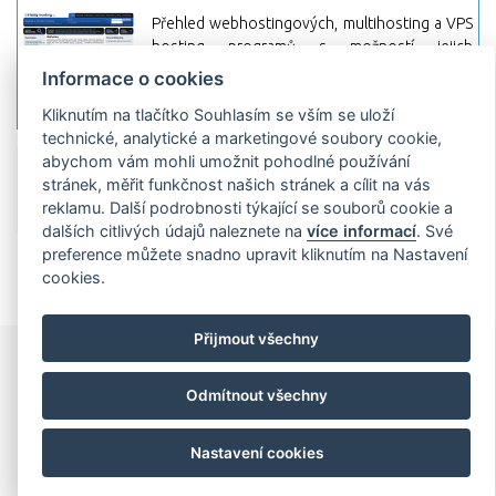
Přehled webhostingových, multihosting a VPS
hosting programů s možností jejich
pokročilého vyhledávání a porovnávání.
Informace o cookies
Najděte si jednoduše vhodný hosting.
Kliknutím na tlačítko Souhlasím se vším se uloží
technické, analytické a marketingové soubory cookie,
abychom vám mohli umožnit pohodlné používání
Přidat server
Propagace
Co je RSS
o
stránek, měřit funkčnost našich stránek a cílit na vás
rssMonitor.cz
Partneři
Reklama
Podmínky používání
Ochrana
reklamu. Další podrobnosti týkající se souborů cookie a
osobních údajů
Kontakt
dalších citlivých údajů naleznete na
více informací
. Své
preference můžete snadno upravit kliknutím na Nastavení
Copyright © 2009 rssMonitor.cz Všechny práva vyhrazené. Autor a
provozovatel nezodpovídá za obsah a jeho následky.
cookies.
Přijmout všechny
Odmítnout všechny
Nastavení cookies