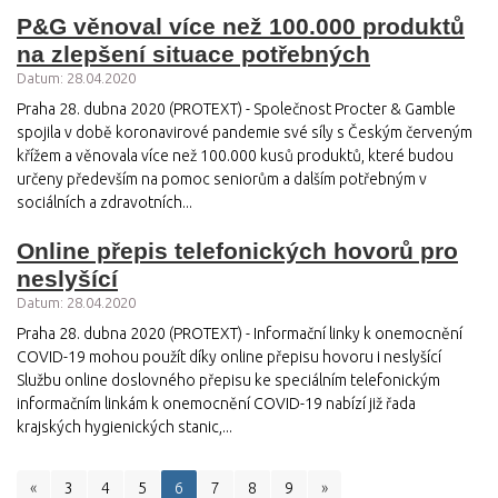
P&G věnoval více než 100.000 produktů
na zlepšení situace potřebných
Datum: 28.04.2020
Praha 28. dubna 2020 (PROTEXT) - Společnost Procter & Gamble
spojila v době koronavirové pandemie své síly s Českým červeným
křížem a věnovala více než 100.000 kusů produktů, které budou
určeny především na pomoc seniorům a dalším potřebným v
sociálních a zdravotních...
Online přepis telefonických hovorů pro
neslyšící
Datum: 28.04.2020
Praha 28. dubna 2020 (PROTEXT) - Informační linky k onemocnění
COVID-19 mohou použít díky online přepisu hovoru i neslyšící
Službu online doslovného přepisu ke speciálním telefonickým
informačním linkám k onemocnění COVID-19 nabízí již řada
krajských hygienických stanic,...
«
3
4
5
6
7
8
9
»