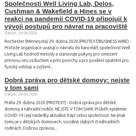
Společnosti Well Living Lab, Delos,
Cushman & Wakefield a Hines se v
reakci na pandemii COVID-19 připojují k
vývoji postupů pro návrat na pracoviště
Datum: 29.04.2020
Rochester (Minnesota) 29. dubna 2020 (PROTEXT/BUSINESS WIRE) -
Protože organizace uvažují o návratu do kanceláří, společnost Well
Living Lab hodnotí metody a stanovuje pokyny pro omezení
přenosu viru vzduchem a přes povrchy a pro posílení opatření pro
fyzický odstup a zvýšení...
Dobrá zpráva pro dětské domovy: nejste
v tom sami
Datum: 29.04.2020
Praha 29. dubna 2020 (PROTEXT) - Dobrá zpráva pro dětské
domovy a náhradní rodiče: NEJSTE V TOM SAMI. Průběh epidemie
COVID-19 i její následky aktuálně trápí celou společnost. Ne jinak
tomu je v dětských domovech, sociálně slabých či náhradních
rodinách. Dobrou zprávou...