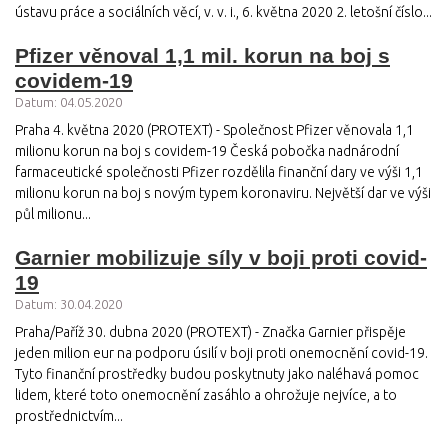
ústavu práce a sociálních věcí, v. v. i., 6. května 2020 2. letošní číslo...
Pfizer věnoval 1,1 mil. korun na boj s
covidem-19
Datum: 04.05.2020
Praha 4. května 2020 (PROTEXT) - Společnost Pfizer věnovala 1,1
milionu korun na boj s covidem-19 Česká pobočka nadnárodní
farmaceutické společnosti Pfizer rozdělila finanční dary ve výši 1,1
milionu korun na boj s novým typem koronaviru. Největší dar ve výši
půl milionu...
Garnier mobilizuje síly v boji proti covid-
19
Datum: 30.04.2020
Praha/Paříž 30. dubna 2020 (PROTEXT) - Značka Garnier přispěje
jeden milion eur na podporu úsilí v boji proti onemocnění covid-19.
Tyto finanční prostředky budou poskytnuty jako naléhavá pomoc
lidem, které toto onemocnění zasáhlo a ohrožuje nejvíce, a to
prostřednictvím...