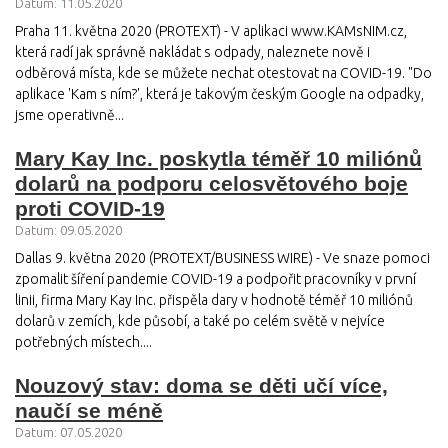
Datum: 11.05.2020
Praha 11. května 2020 (PROTEXT) - V aplikaci www.KAMsNIM.cz,
která radí jak správně nakládat s odpady, naleznete nově i
odběrová místa, kde se můžete nechat otestovat na COVID-19. "Do
aplikace 'Kam s ním?', která je takovým českým Google na odpadky,
jsme operativně...
Mary Kay Inc. poskytla téměř 10 miliónů
dolarů na podporu celosvětového boje
proti COVID-19
Datum: 09.05.2020
Dallas 9. května 2020 (PROTEXT/BUSINESS WIRE) - Ve snaze pomoci
zpomalit šíření pandemie COVID-19 a podpořit pracovníky v první
linii, firma Mary Kay Inc. přispěla dary v hodnotě téměř 10 miliónů
dolarů v zemích, kde působí, a také po celém světě v nejvíce
potřebných místech....
Nouzový stav: doma se děti učí více,
naučí se méně
Datum: 07.05.2020