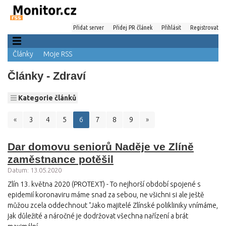
Přidat server
Přidej PR článek
Přihlásit
Registrovat
Články
Moje RSS
Články - Zdraví
Kategorie článků
«
3
4
5
6
7
8
9
»
Dar domovu seniorů Naděje ve Zlíně
zaměstnance potěšil
Datum: 13.05.2020
Zlín 13. května 2020 (PROTEXT) - To nejhorší období spojené s
epidemií koronaviru máme snad za sebou, ne všichni si ale ještě
můžou zcela oddechnout "Jako majitelé Zlínské polikliniky vnímáme,
jak důležité a náročné je dodržovat všechna nařízení a brát