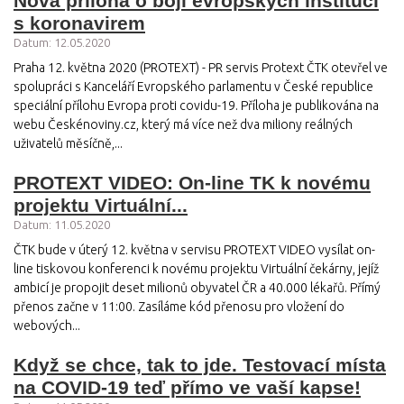
Nová příloha o boji evropských institucí
s koronavirem
Datum: 12.05.2020
Praha 12. května 2020 (PROTEXT) - PR servis Protext ČTK otevřel ve
spolupráci s Kanceláří Evropského parlamentu v České republice
speciální přílohu Evropa proti covidu-19. Příloha je publikována na
webu Českénoviny.cz, který má více než dva miliony reálných
uživatelů měsíčně,...
PROTEXT VIDEO: On-line TK k novému
projektu Virtuální...
Datum: 11.05.2020
ČTK bude v úterý 12. května v servisu PROTEXT VIDEO vysílat on-
line tiskovou konferenci k novému projektu Virtuální čekárny, jejíž
ambicí je propojit deset milionů obyvatel ČR a 40.000 lékařů. Přímý
přenos začne v 11:00. Zasíláme kód přenosu pro vložení do
webových...
Když se chce, tak to jde. Testovací místa
na COVID-19 teď přímo ve vaší kapse!