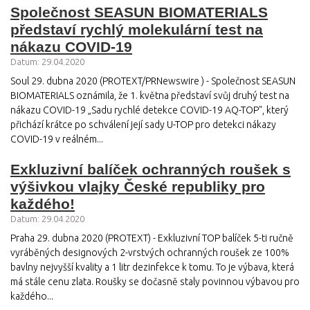
Společnost SEASUN BIOMATERIALS
představí rychlý molekulární test na
nákazu COVID-19
Datum: 29.04.2020
Soul 29. dubna 2020 (PROTEXT/PRNewswire ) - Společnost SEASUN
BIOMATERIALS oznámila, že 1. května představí svůj druhý test na
nákazu COVID-19 „Sadu rychlé detekce COVID-19 AQ-TOP", který
přichází krátce po schválení její sady U-TOP pro detekci nákazy
COVID-19 v reálném...
Exkluzivní balíček ochranných roušek s
výšivkou vlajky České republiky pro
každého!
Datum: 29.04.2020
Praha 29. dubna 2020 (PROTEXT) - Exkluzivní TOP balíček 5-ti ručně
vyráběných designových 2-vrstvých ochranných roušek ze 100%
bavlny nejvyšší kvality a 1 litr dezinfekce k tomu. To je výbava, která
má stále cenu zlata. Roušky se dočasně staly povinnou výbavou pro
každého...