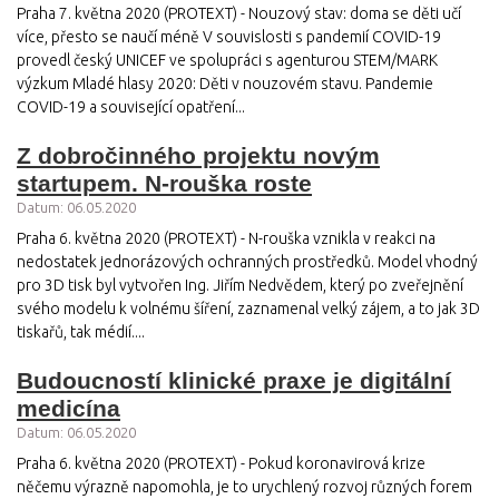
Praha 7. května 2020 (PROTEXT) - Nouzový stav: doma se děti učí
více, přesto se naučí méně V souvislosti s pandemií COVID-19
provedl český UNICEF ve spolupráci s agenturou STEM/MARK
výzkum Mladé hlasy 2020: Děti v nouzovém stavu. Pandemie
COVID-19 a související opatření...
Z dobročinného projektu novým
startupem. N-rouška roste
Datum: 06.05.2020
Praha 6. května 2020 (PROTEXT) - N-rouška vznikla v reakci na
nedostatek jednorázových ochranných prostředků. Model vhodný
pro 3D tisk byl vytvořen Ing. Jiřím Nedvědem, který po zveřejnění
svého modelu k volnému šíření, zaznamenal velký zájem, a to jak 3D
tiskařů, tak médií....
Budoucností klinické praxe je digitální
medicína
Datum: 06.05.2020
Praha 6. května 2020 (PROTEXT) - Pokud koronavirová krize
něčemu výrazně napomohla, je to urychlený rozvoj různých forem