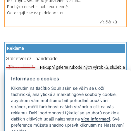
Mám být OSVČ nebo jednatelem vlastní...
Pouhých deset minut sexu denně...
Odreagujte se na paddleboardu
víc článků
Reklama
Srdcetvor.cz - handmade
Nákupní galerie rukodělných výrobků, služeb a
materiálů. Můžete si zde otevřít svůj obchod a
Informace o cookies
začít prodávat nebo jen nakupovat.
Kliknutím na tlačítko Souhlasím se vším se uloží
Hledej-hosting.cz - webhosting, VPS
technické, analytické a marketingové soubory cookie,
hosting
abychom vám mohli umožnit pohodlné používání
Přehled webhostingových, multihosting a VPS
stránek, měřit funkčnost našich stránek a cílit na vás
hosting programů s možností jejich
reklamu. Další podrobnosti týkající se souborů cookie a
pokročilého vyhledávání a porovnávání.
dalších citlivých údajů naleznete na
více informací
. Své
Najděte si jednoduše vhodný hosting.
preference můžete snadno upravit kliknutím na Nastavení