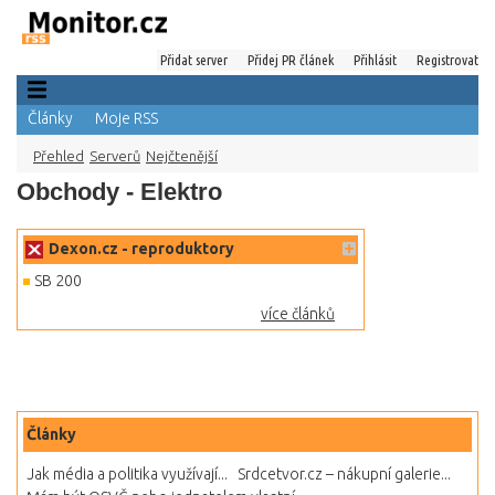
Přidat server
Přidej PR článek
Přihlásit
Registrovat
Články
Moje RSS
Přehled
Serverů
Nejčtenější
Obchody - Elektro
Dexon.cz - reproduktory
SB 200
více článků
Články
Jak média a politika využívají...
Srdcetvor.cz – nákupní galerie...