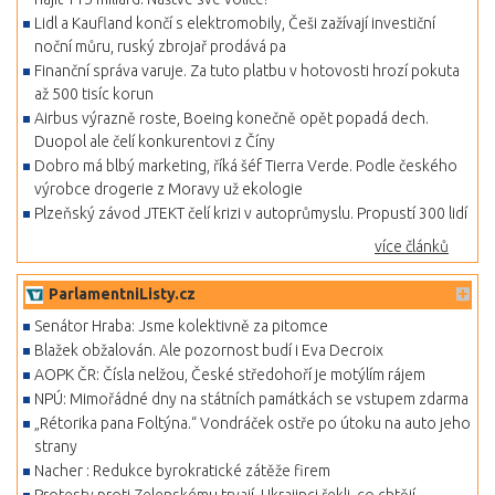
Lidl a Kaufland končí s elektromobily, Češi zažívají investiční
noční můru, ruský zbrojař prodává pa
Finanční správa varuje. Za tuto platbu v hotovosti hrozí pokuta
až 500 tisíc korun
Airbus výrazně roste, Boeing konečně opět popadá dech.
Duopol ale čelí konkurentovi z Číny
Dobro má blbý marketing, říká šéf Tierra Verde. Podle českého
výrobce drogerie z Moravy už ekologie
Plzeňský závod JTEKT čelí krizi v autoprůmyslu. Propustí 300 lidí
více článků
ParlamentniListy.cz
Senátor Hraba: Jsme kolektivně za pitomce
Blažek obžalován. Ale pozornost budí i Eva Decroix
AOPK ČR: Čísla nelžou, České středohoří je motýlím rájem
NPÚ: Mimořádné dny na státních památkách se vstupem zdarma
„Rétorika pana Foltýna.“ Vondráček ostře po útoku na auto jeho
strany
Nacher : Redukce byrokratické zátěže firem