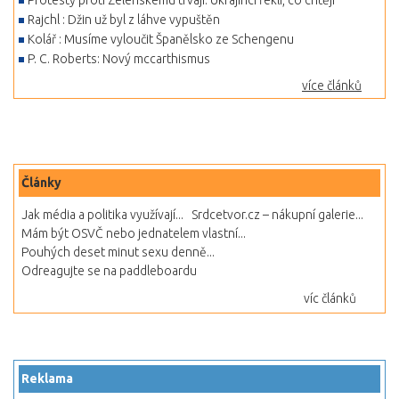
Protesty proti Zelenskému trvají. Ukrajinci řekli, co chtějí
Rajchl : Džin už byl z láhve vypuštěn
Kolář : Musíme vyloučit Španělsko ze Schengenu
P. C. Roberts: Nový mccarthismus
více článků
Články
Jak média a politika využívají...
Srdcetvor.cz – nákupní galerie...
Mám být OSVČ nebo jednatelem vlastní...
Pouhých deset minut sexu denně...
Odreagujte se na paddleboardu
víc článků
Reklama