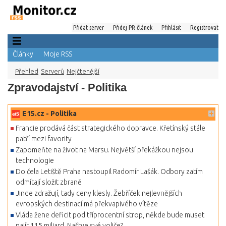
Přidat server
Přidej PR článek
Přihlásit
Registrovat
Články
Moje RSS
Přehled
Serverů
Nejčtenější
Zpravodajství - Politika
E15.cz - Politika
Francie prodává část strategického dopravce. Křetínský stále
patří mezi favority
Zapomeňte na život na Marsu. Největší překážkou nejsou
technologie
Do čela Letiště Praha nastoupil Radomír Lašák. Odbory zatím
odmítají složit zbraně
Jinde zdražují, tady ceny klesly. Žebříček nejlevnějších
evropských destinací má překvapivého vítěze
Vláda žene deficit pod tříprocentní strop, někde bude muset
najít 115 miliard. Naštve své voliče?