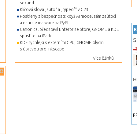
sekund
Klíčová slova „auto“ a „typeof“ v C23
Postřehy z bezpečnosti: když AI model sám zaútočí
a nahraje malware na PyPI
Canonical představil Enterprise Store, GNOME a KDE
R
spustíte na iPadu
S
KDE rychlejší s externími GPU, GNOME Glycin
s úpravou pro Inkscape
více článků
H
po