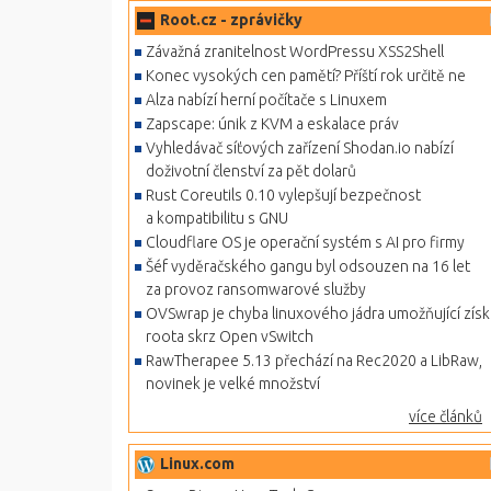
Root.cz - zprávičky
Závažná zranitelnost WordPressu XSS2Shell
Konec vysokých cen pamětí? Příští rok určitě ne
Alza nabízí herní počítače s Linuxem
Zapscape: únik z KVM a eskalace práv
Vyhledávač síťových zařízení Shodan.io nabízí
doživotní členství za pět dolarů
Rust Coreutils 0.10 vylepšují bezpečnost
a kompatibilitu s GNU
Cloudflare OS je operační systém s AI pro firmy
Šéf vyděračského gangu byl odsouzen na 16 let
za provoz ransomwarové služby
OVSwrap je chyba linuxového jádra umožňující získ
roota skrz Open vSwitch
RawTherapee 5.13 přechází na Rec2020 a LibRaw,
novinek je velké množství
více článků
Linux.com