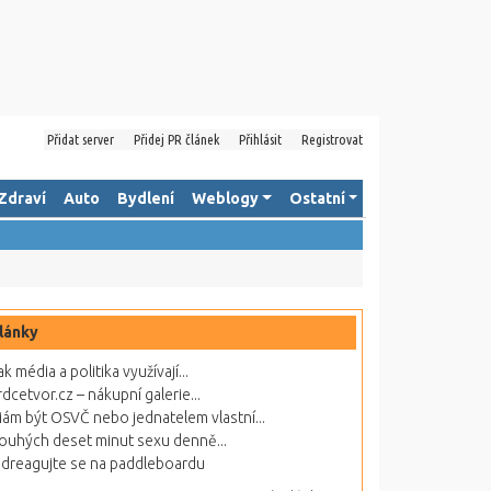
Přidat server
Přidej PR článek
Přihlásit
Registrovat
Zdraví
Auto
Bydlení
Weblogy
Ostatní
lánky
ak média a politika využívají...
rdcetvor.cz – nákupní galerie...
ám být OSVČ nebo jednatelem vlastní...
ouhých deset minut sexu denně...
dreagujte se na paddleboardu