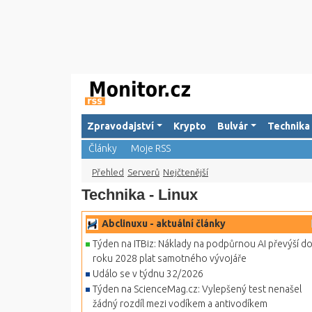
Zpravodajství
Krypto
Bulvár
Technika
Články
Moje RSS
Přehled
Serverů
Nejčtenější
Technika - Linux
Abclinuxu - aktuální články
Týden na ITBiz: Náklady na podpůrnou AI převýší d
roku 2028 plat samotného vývojáře
Událo se v týdnu 32/2026
Týden na ScienceMag.cz: Vylepšený test nenašel
žádný rozdíl mezi vodíkem a antivodíkem