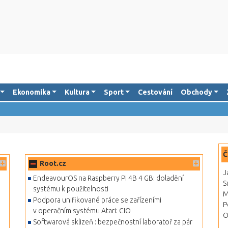
Ekonomika
Kultura
Sport
Cestování
Obchody
Č
Root.cz
J
o
EndeavourOS na Raspberry Pi 4B 4 GB: doladění
S
systému k použitelnosti
M
Podpora unifikované práce se zařízeními
P
v operačním systému Atari: CIO
O
Softwarová sklizeň : bezpečnostní laboratoř za pár