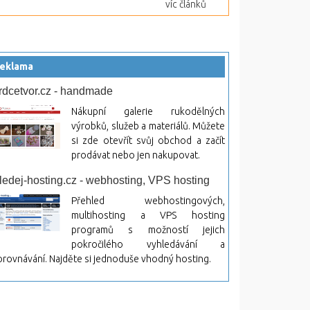
víc článků
eklama
rdcetvor.cz - handmade
Nákupní galerie rukodělných
výrobků, služeb a materiálů. Můžete
si zde otevřít svůj obchod a začít
prodávat nebo jen nakupovat.
ledej-hosting.cz - webhosting, VPS hosting
Přehled webhostingových,
multihosting a VPS hosting
programů s možností jejich
pokročilého vyhledávání a
rovnávání. Najděte si jednoduše vhodný hosting.