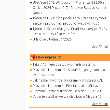
Ušetřete 30 %: Windows 11 Pro jen za €22,50 a
Office 2024 Pro za €17,15 – akce Back to school
Goodof
Týden na ITBiz: Čína podle zdrojů zahájila výrobu
zařízení pro domácí produkci vyspělých čipů
Týden na ScienceMag.cz: První kvantový počítač v
Česku se otevírá uživatelům
Událo se v týdnu 31/2026
více článků
Linuxexpres.cz
Tails 7.10 mení postup vypínania systému
Průvodce Linuxem 11 - Spouštění programů pro
Windows a DOS
Jak nastavit výchozí programy v prostředí KDE
Průvodce Linuxem 6 - Předinstalační příprava
Opravné verzie distribúcie Debian 13.6 a 12.15
Vydanie stabilnej verzie distribúcie Mageia 10
více článků