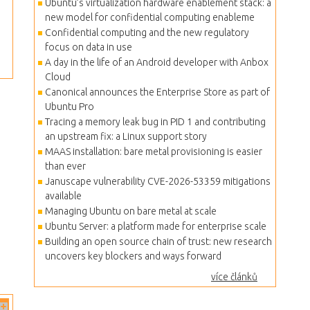
Ubuntu’s virtualization hardware enablement stack: a
new model for confidential computing enableme
Confidential computing and the new regulatory
focus on data in use
A day in the life of an Android developer with Anbox
Cloud
Canonical announces the Enterprise Store as part of
Ubuntu Pro
Tracing a memory leak bug in PID 1 and contributing
an upstream fix: a Linux support story
MAAS installation: bare metal provisioning is easier
than ever
Januscape vulnerability CVE-2026-53359 mitigations
available
Managing Ubuntu on bare metal at scale
Ubuntu Server: a platform made for enterprise scale
Building an open source chain of trust: new research
uncovers key blockers and ways forward
více článků