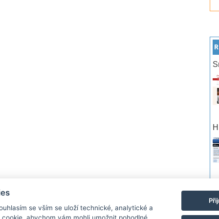
R
S
H
po
ies
Při
Souhlasím se vším se uloží technické, analytické a
rtneři
Reklama
Podmínky používání
Ochrana osobních údajů
Kontakt
 cookie, abychom vám mohli umožnit pohodlné