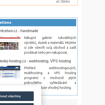
víc článků
eklama
rdcetvor.cz - handmade
Nákupní galerie rukodělných
výrobků, služeb a materiálů. Můžete
si zde otevřít svůj obchod a začít
prodávat nebo jen nakupovat.
ledej-hosting.cz - webhosting, VPS hosting
Přehled webhostingových,
multihosting a VPS hosting
programů s možností jejich
pokročilého vyhledávání a
rovnávání. Najděte si jednoduše vhodný hosting.
jmout všechny