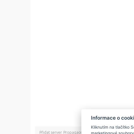
Informace o cook
Kliknutím na tlačítko 
Přidat server
Propagace
Co je RSS
o rssMonitor.cz
Pa
marketingové soubory