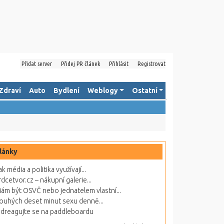
Přidat server
Přidej PR článek
Přihlásit
Registrovat
Zdraví
Auto
Bydlení
Weblogy
Ostatní
lánky
ak média a politika využívají...
rdcetvor.cz – nákupní galerie...
ám být OSVČ nebo jednatelem vlastní...
ouhých deset minut sexu denně...
dreagujte se na paddleboardu