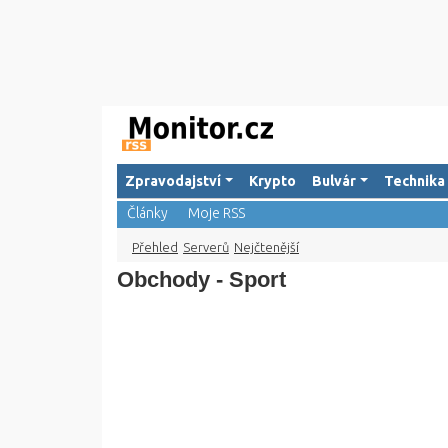
Zpravodajství
Krypto
Bulvár
Technika
Články
Moje RSS
Přehled
Serverů
Nejčtenější
Obchody - Sport