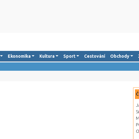
Ekonomika
Kultura
Sport
Cestování
Obchody
Č
J
S
M
P
O