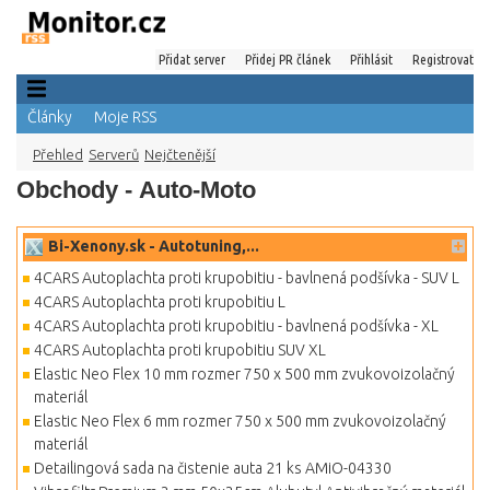
Přidat server
Přidej PR článek
Přihlásit
Registrovat
Články
Moje RSS
Přehled
Serverů
Nejčtenější
Obchody - Auto-Moto
Bi-Xenony.sk - Autotuning,...
4CARS Autoplachta proti krupobitiu - bavlnená podšívka - SUV L
4CARS Autoplachta proti krupobitiu L
4CARS Autoplachta proti krupobitiu - bavlnená podšívka - XL
4CARS Autoplachta proti krupobitiu SUV XL
Elastic Neo Flex 10 mm rozmer 750 x 500 mm zvukovoizolačný
materiál
Elastic Neo Flex 6 mm rozmer 750 x 500 mm zvukovoizolačný
materiál
Detailingová sada na čistenie auta 21 ks AMiO-04330