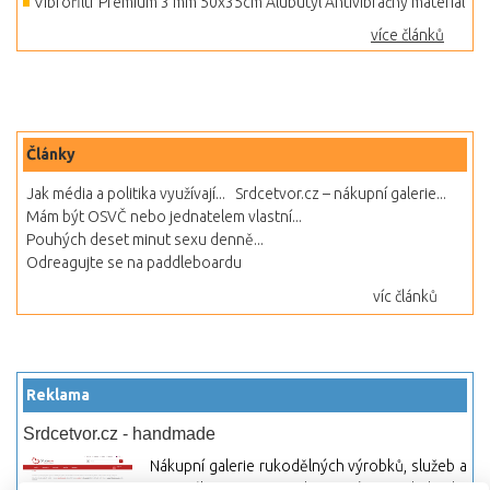
Vibrofiltr Premium 3 mm 50x35cm Alubutyl Antivibračný materiál
více článků
Články
Jak média a politika využívají...
Srdcetvor.cz – nákupní galerie...
Mám být OSVČ nebo jednatelem vlastní...
Pouhých deset minut sexu denně...
Odreagujte se na paddleboardu
víc článků
Reklama
Srdcetvor.cz - handmade
Nákupní galerie rukodělných výrobků, služeb a
materiálů. Můžete si zde otevřít svůj obchod a