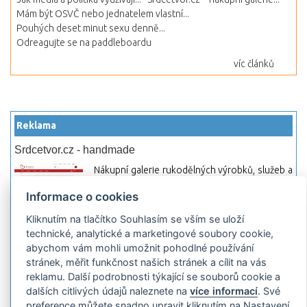
Mám být OSVČ nebo jednatelem vlastní...
Pouhých deset minut sexu denně...
Odreagujte se na paddleboardu
víc článků
Reklama
Srdcetvor.cz - handmade
Nákupní galerie rukodělných výrobků, služeb a
materiálů. Můžete si zde otevřít svůj obchod a
Informace o cookies
začít prodávat nebo jen nakupovat.
Kliknutím na tlačítko Souhlasím se vším se uloží
Hledej-hosting.cz - webhosting, VPS
technické, analytické a marketingové soubory cookie,
hosting
abychom vám mohli umožnit pohodlné používání
Přehled webhostingových, multihosting a VPS
stránek, měřit funkčnost našich stránek a cílit na vás
hosting programů s možností jejich
reklamu. Další podrobnosti týkající se souborů cookie a
pokročilého vyhledávání a porovnávání.
dalších citlivých údajů naleznete na
více informací
. Své
Najděte si jednoduše vhodný hosting.
preference můžete snadno upravit kliknutím na Nastavení