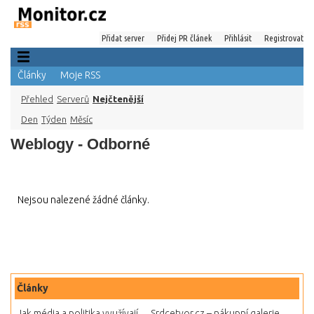
Přidat server
Přidej PR článek
Přihlásit
Registrovat
Články
Moje RSS
Přehled
Serverů
Nejčtenější
Den
Týden
Měsíc
Weblogy - Odborné
Nejsou nalezené žádné články.
Články
Jak média a politika využívají...
Srdcetvor.cz – nákupní galerie...