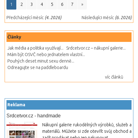
1
2
3
4
5
6
7
»
Předcházející měsíc
(4. 2026)
Následujíci měsíc
(6. 2026)
Články
Jak média a politika využívají...
Srdcetvor.cz – nákupní galerie...
Mám být OSVČ nebo jednatelem vlastní...
Pouhých deset minut sexu denně...
Odreagujte se na paddleboardu
víc článků
Reklama
Srdcetvor.cz - handmade
Nákupní galerie rukodělných výrobků, služeb a
materiálů. Můžete si zde otevřít svůj obchod a
začít prodávat nebo jen nakupovat.