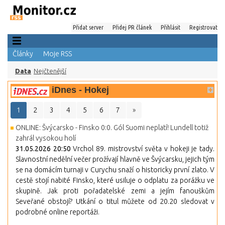
Přidat server
Přidej PR článek
Přihlásit
Registrovat
Články
Moje RSS
Data
Nejčtenější
iDnes - Hokej
1
2
3
4
5
6
7
»
ONLINE: Švýcarsko - Finsko 0:0. Gól Suomi neplatí! Lundell totiž
zahrál vysokou holí
31.05.2026 20:50
Vrchol 89. mistrovství světa v hokeji je tady.
Slavnostní nedělní večer prožívají hlavně ve Švýcarsku, jejich tým
se na domácím turnaji v Curychu snaží o historicky první zlato. V
cestě stojí nabité Finsko, které usiluje o odplatu za porážku ve
skupině. Jak proti pořadatelské zemi a jejím fanouškům
Seveřané obstojí? Utkání o titul můžete od 20.20 sledovat v
podrobné online reportáži.