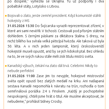
po dospělé,“ vymezila se Ukrajina. Tu už podpořily i dva
pobaltské státy, Lotyšsko s Litvou.
Bojovali o zlato, jenže zemřel prezident. Když komunisté stáhli
hokejisty z MS
31.05.2026 15:30
Do Švýcarska vyrazili reprezentovat zřízení, v
které ani sami nevěřili. V tichosti. Cestovali pod přísným státním
dohledem. S černými páskami za diktátora Stalina. S dresy, na
nichž bílého lva svírala velká pěticípá hvězda. Ale taková už byla
50. léta. A v nich jeden šampionát, který českoslovenští
hokejisté museli opustit, aniž by se jich kdokoli ptal. Bez ohledu
na to, že ve svých rukou stále měli zisk titulu mistrů světa.
Kanadský výbuch, čekání na zlato dál trvá. Celebrini: Nikdy to
nebude perfektní
31.05.2026 11:00
Zase jim to nevyjde, hokejové mistrovství
světa opět opustí bez zlatých medailí na krku. Ani našlapaná
sestava Kanadě nepomohla k návratu na trůn, rozhodla o tom
semifinálová porážka 2:4 s Finskem. „Každý je pochopitelně
nespokojený, chtěli jsme hrát o titul. Ale musíme akceptovat, že
nebudeme,“ prohlásil Sidney Crosby.