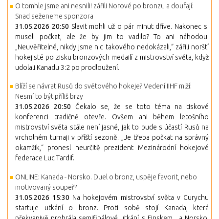
O tomhle jsme ani nesnili! zářili Norové po bronzu a doufají:
Snad seženeme sponzora
31.05.2026 20:50
Slavit mohli už o pár minut dříve. Nakonec si
museli počkat, ale že by jim to vadilo? To ani náhodou.
„Neuvěřitelné, nikdy jsme nic takového nedokázali,“ zářili norští
hokejisté po zisku bronzových medailí z mistrovství světa, když
udolali Kanadu 3:2 po prodloužení.
Blíží se návrat Rusů do světového hokeje? Vedení IIHF mlží:
Nesmí to být příliš brzy
31.05.2026 20:50
Čekalo se, že se toto téma na tiskové
konferenci tradičně otevře. Ovšem ani během letošního
mistrovství světa stále není jasné, jak to bude s účastí Rusů na
vrcholném turnaji v příští sezoně. „Je třeba počkat na správný
okamžik,“ pronesl neurčitě prezident Mezinárodní hokejové
federace Luc Tardif.
ONLINE: Kanada - Norsko. Duel o bronz, uspěje favorit, nebo
motivovaný soupeř?
31.05.2026 15:30
Na hokejovém mistrovství světa v Curychu
startuje utkání o bronz. Proti sobě stojí Kanada, která
překvapivě prohrála semifinálové utkání s Finskem , a Norsko.