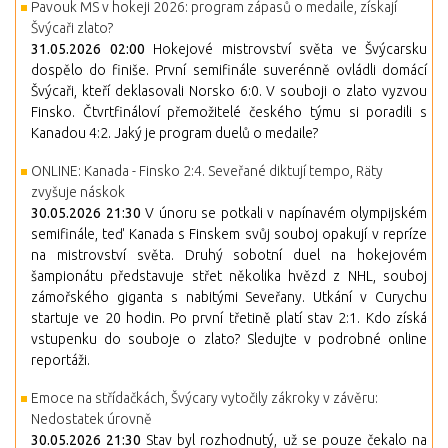
Pavouk MS v hokeji 2026: program zápasů o medaile, získají
Švýcaři zlato?
31.05.2026 02:00
Hokejové mistrovství světa ve Švýcarsku
dospělo do finiše. První semifinále suverénně ovládli domácí
Švýcaři, kteří deklasovali Norsko 6:0. V souboji o zlato vyzvou
Finsko. Čtvrtfináloví přemožitelé českého týmu si poradili s
Kanadou 4:2. Jaký je program duelů o medaile?
ONLINE: Kanada - Finsko 2:4. Seveřané diktují tempo, Räty
zvyšuje náskok
30.05.2026 21:30
V únoru se potkali v napínavém olympijském
semifinále, teď Kanada s Finskem svůj souboj opakují v repríze
na mistrovství světa. Druhý sobotní duel na hokejovém
šampionátu představuje střet několika hvězd z NHL, souboj
zámořského giganta s nabitými Seveřany. Utkání v Curychu
startuje ve 20 hodin. Po první třetině platí stav 2:1. Kdo získá
vstupenku do souboje o zlato? Sledujte v podrobné online
reportáži.
Emoce na střídačkách, Švýcary vytočily zákroky v závěru:
Nedostatek úrovně
30.05.2026 21:30
Stav byl rozhodnutý, už se pouze čekalo na