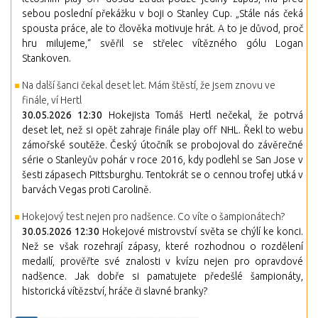
sebou poslední překážku v boji o Stanley Cup. „Stále nás čeká
spousta práce, ale to člověka motivuje hrát. A to je důvod, proč
hru milujeme,“ svěřil se střelec vítězného gólu Logan
Stankoven.
Na další šanci čekal deset let. Mám štěstí, že jsem znovu ve
finále, ví Hertl
30.05.2026 12:30
Hokejista Tomáš Hertl nečekal, že potrvá
deset let, než si opět zahraje finále play off NHL. Řekl to webu
zámořské soutěže. Český útočník se probojoval do závěrečné
série o Stanleyův pohár v roce 2016, kdy podlehl se San Jose v
šesti zápasech Pittsburghu. Tentokrát se o cennou trofej utká v
barvách Vegas proti Carolině.
Hokejový test nejen pro nadšence. Co víte o šampionátech?
30.05.2026 12:30
Hokejové mistrovství světa se chýlí ke konci.
Než se však rozehrají zápasy, které rozhodnou o rozdělení
medailí, prověřte své znalosti v kvízu nejen pro opravdové
nadšence. Jak dobře si pamatujete předešlé šampionáty,
historická vítězství, hráče či slavné branky?