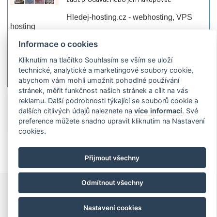
Hledej-hosting.cz - webhosting, VPS
hosting
Přehled webhostingových, multihosting a VPS
Informace o cookies
hosting programů s možností jejich
Kliknutím na tlačítko Souhlasím se vším se uloží
pokročilého vyhledávání a porovnávání.
technické, analytické a marketingové soubory cookie,
Najděte si jednoduše vhodný hosting.
abychom vám mohli umožnit pohodlné používání
stránek, měřit funkčnost našich stránek a cílit na vás
reklamu. Další podrobnosti týkající se souborů cookie a
Přidat server
Propagace
Co je RSS
o
dalších citlivých údajů naleznete na
více informací
. Své
rssMonitor.cz
Partneři
Reklama
Podmínky používání
Ochrana
preference můžete snadno upravit kliknutím na Nastavení
osobních údajů
Kontakt
cookies.
Copyright © 2009 rssMonitor.cz Všechny práva vyhrazené. Autor a
provozovatel nezodpovídá za obsah a jeho následky.
Přijmout všechny
Odmítnout všechny
Nastavení cookies