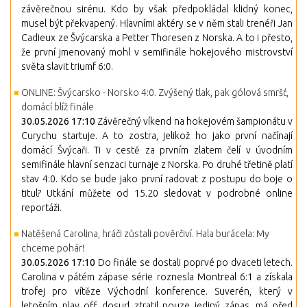
závěrečnou sirénu. Kdo by však předpokládal klidný konec,
musel být překvapený. Hlavními aktéry se v něm stali trenéři Jan
Cadieux ze Švýcarska a Petter Thoresen z Norska. A to i přesto,
že první jmenovaný mohl v semifinále hokejového mistrovství
světa slavit triumf 6:0.
ONLINE: Švýcarsko - Norsko 4:0. Zvýšený tlak, pak gólová smršť,
domácí blíž finále
30.05.2026 17:10
Závěrečný víkend na hokejovém šampionátu v
Curychu startuje. A to zostra, jelikož ho jako první načínají
domácí Švýcaři. Ti v cestě za prvním zlatem čelí v úvodním
semifinále hlavní senzaci turnaje z Norska. Po druhé třetině platí
stav 4:0. Kdo se bude jako první radovat z postupu do boje o
titul? Utkání můžete od 15.20 sledovat v podrobné online
reportáži.
Natěšená Carolina, hráči zůstali pověrčiví. Hala burácela: My
chceme pohár!
30.05.2026 17:10
Do finále se dostali poprvé po dvaceti letech.
Carolina v pátém zápase série roznesla Montreal 6:1 a získala
trofej pro vítěze Východní konference. Suverén, který v
letošním play off dosud ztratil pouze jediný zápas, má před