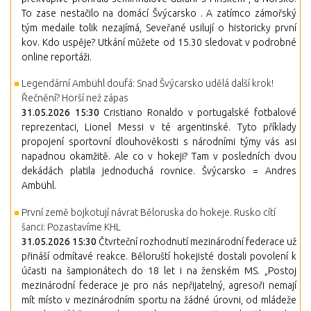
To zase nestačilo na domácí Švýcarsko . A zatímco zámořský
tým medaile tolik nezajímá, Seveřané usilují o historicky první
kov. Kdo uspěje? Utkání můžete od 15.30 sledovat v podrobné
online reportáži.
Legendární Ambühl doufá: Snad Švýcarsko udělá další krok!
Řečnění? Horší než zápas
31.05.2026 15:30
Cristiano Ronaldo v portugalské fotbalové
reprezentaci, Lionel Messi v té argentinské. Tyto příklady
propojení sportovní dlouhověkosti s národními týmy vás asi
napadnou okamžitě. Ale co v hokeji? Tam v posledních dvou
dekádách platila jednoduchá rovnice. Švýcarsko = Andres
Ambühl.
První země bojkotují návrat Běloruska do hokeje. Rusko cítí
šanci: Pozastavíme KHL
31.05.2026 15:30
Čtvrteční rozhodnutí mezinárodní federace už
přináší odmítavé reakce. Běloruští hokejisté dostali povolení k
účasti na šampionátech do 18 let i na ženském MS. „Postoj
mezinárodní federace je pro nás nepřijatelný, agresoři nemají
mít místo v mezinárodním sportu na žádné úrovni, od mládeže