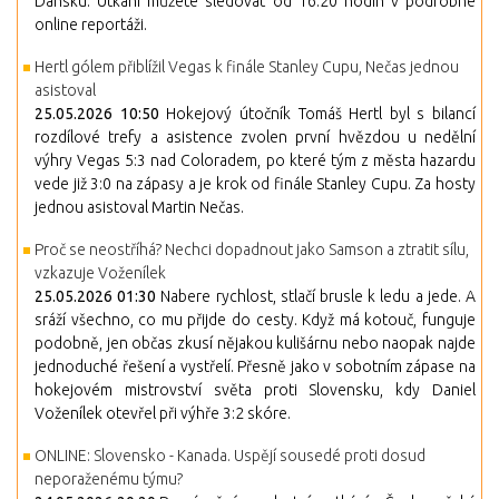
Dánsku. Utkání můžete sledovat od 16.20 hodin v podrobné
online reportáži.
Hertl gólem přiblížil Vegas k finále Stanley Cupu, Nečas jednou
asistoval
25.05.2026 10:50
Hokejový útočník Tomáš Hertl byl s bilancí
rozdílové trefy a asistence zvolen první hvězdou u nedělní
výhry Vegas 5:3 nad Coloradem, po které tým z města hazardu
vede již 3:0 na zápasy a je krok od finále Stanley Cupu. Za hosty
jednou asistoval Martin Nečas.
Proč se neostříhá? Nechci dopadnout jako Samson a ztratit sílu,
vzkazuje Voženílek
25.05.2026 01:30
Nabere rychlost, stlačí brusle k ledu a jede. A
sráží všechno, co mu přijde do cesty. Když má kotouč, funguje
podobně, jen občas zkusí nějakou kulišárnu nebo naopak najde
jednoduché řešení a vystřelí. Přesně jako v sobotním zápase na
hokejovém mistrovství světa proti Slovensku, kdy Daniel
Voženílek otevřel při výhře 3:2 skóre.
ONLINE: Slovensko - Kanada. Uspějí sousedé proti dosud
neporaženému týmu?