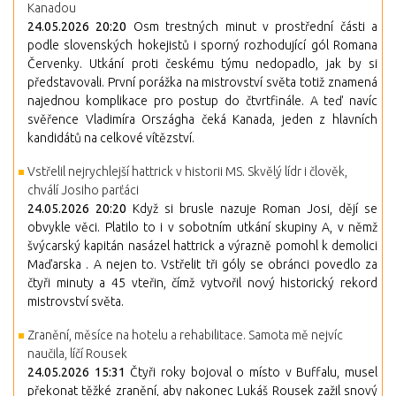
Kanadou
24.05.2026 20:20
Osm trestných minut v prostřední části a
podle slovenských hokejistů i sporný rozhodující gól Romana
Červenky. Utkání proti českému týmu nedopadlo, jak by si
představovali. První porážka na mistrovství světa totiž znamená
najednou komplikace pro postup do čtvrtfinále. A teď navíc
svěřence Vladimíra Országha čeká Kanada, jeden z hlavních
kandidátů na celkové vítězství.
Vstřelil nejrychlejší hattrick v historii MS. Skvělý lídr i člověk,
chválí Josiho parťáci
24.05.2026 20:20
Když si brusle nazuje Roman Josi, dějí se
obvykle věci. Platilo to i v sobotním utkání skupiny A, v němž
švýcarský kapitán nasázel hattrick a výrazně pomohl k demolici
Maďarska . A nejen to. Vstřelit tři góly se obránci povedlo za
čtyři minuty a 45 vteřin, čímž vytvořil nový historický rekord
mistrovství světa.
Zranění, měsíce na hotelu a rehabilitace. Samota mě nejvíc
naučila, líčí Rousek
24.05.2026 15:31
Čtyři roky bojoval o místo v Buffalu, musel
překonat těžké zranění, aby nakonec Lukáš Rousek zažil snový