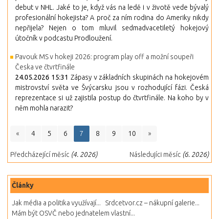
debut v NHL. Jaké to je, když vás na ledě i v životě vede bývalý
profesionální hokejista? A proč za ním rodina do Ameriky nikdy
nepřijela? Nejen o tom mluvil sedmadvacetiletý hokejový
útočník v podcastu Prodloužení.
Pavouk MS v hokeji 2026: program play off a možní soupeři
Česka ve čtvrtfinále
24.05.2026 15:31
Zápasy v základních skupinách na hokejovém
mistrovství světa ve Švýcarsku jsou v rozhodující fázi. Česká
reprezentace si už zajistila postup do čtvrtfinále. Na koho by v
něm mohla narazit?
«
4
5
6
7
8
9
10
»
Předcházející měsíc
(4. 2026)
Následujíci měsíc
(6. 2026)
Články
Jak média a politika využívají...
Srdcetvor.cz – nákupní galerie...
Mám být OSVČ nebo jednatelem vlastní...