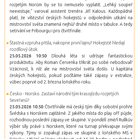
rozjetým Norům by se to nemuselo vyplatit. „Lehký soupeř
neexistuje,“ varoval asistent trenéra Jiří Kalous. Každopádně
platí, že vítězství českých hokejistů v odpoledním utkání na
mistrovství světa znamená nejhůř druhé místo v tabulce. A tedy
setrvání ve Fribourgu i pro čtvrtfinále.
Šťastná vzpruha přišla, nakopne první lajnu? Hokejisté hledají
rozdílový útok
25.05.2026 10:50
Dlouhá léta si udržuje fantastickou
produktivitu. Aby Roman Červenka třikrát po sobě nebodoval?
Vzácnost, k níž ale na mistrovství světa došlo. U kapitána
českých hokejistů, pokud počítáme také zápasy v extralize,
vůbec poprvé od 2. března loňského roku.
Česko - Norsko. Zastaví národní tým krasojízdu rozjetých
Seveřanů?
25.05.2026 10:50
Čtvrtfinále má český tým díky sobotní prohře
Švédska s Norskem zajištěné. Z jakého místa do play off půjde,
rozhodnou poslední zápasy ve skupině. V pondělí změří Rulíkův
výběr síly právě s Norskem, které na turnaji překvapuje svými
výkony. Týmy si zopakují zápas ve skupině z loňského MS v