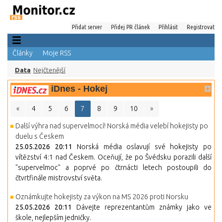
Přidat server
Přidej PR článek
Přihlásit
Registrovat
Články
Moje RSS
Data
Nejčtenější
iDnes - Hokej
«
4
5
6
7
8
9
10
»
Další výhra nad supervelmocí! Norská média velebí hokejisty po
duelu s Českem
25.05.2026 20:11
Norská média oslavují své hokejisty po
vítězství 4:1 nad Českem. Oceňují, že po Švédsku porazili další
"supervelmoc" a poprvé po čtrnácti letech postoupili do
čtvrtfinále mistrovství světa.
Oznámkujte hokejisty za výkon na MS 2026 proti Norsku
25.05.2026 20:11
Dávejte reprezentantům známky jako ve
škole, nejlepším jedničky.