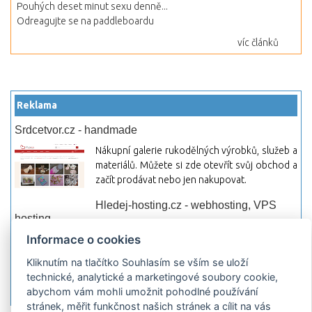
Pouhých deset minut sexu denně...
Odreagujte se na paddleboardu
víc článků
Reklama
Srdcetvor.cz - handmade
Nákupní galerie rukodělných výrobků, služeb a
materiálů. Můžete si zde otevřít svůj obchod a
začít prodávat nebo jen nakupovat.
Hledej-hosting.cz - webhosting, VPS
hosting
Informace o cookies
Přehled webhostingových, multihosting a VPS
hosting programů s možností jejich
Kliknutím na tlačítko Souhlasím se vším se uloží
pokročilého vyhledávání a porovnávání.
technické, analytické a marketingové soubory cookie,
Najděte si jednoduše vhodný hosting.
abychom vám mohli umožnit pohodlné používání
stránek, měřit funkčnost našich stránek a cílit na vás