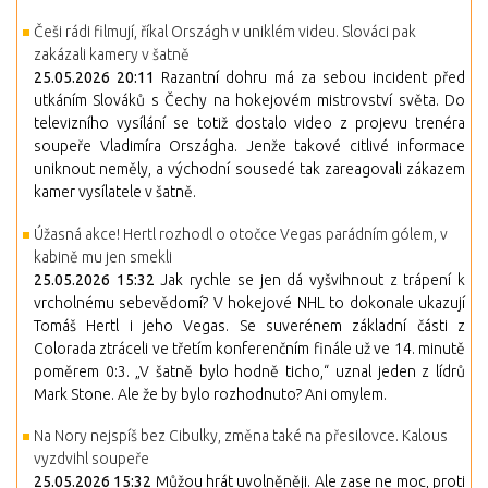
Češi rádi filmují, říkal Országh v uniklém videu. Slováci pak
zakázali kamery v šatně
25.05.2026 20:11
Razantní dohru má za sebou incident před
utkáním Slováků s Čechy na hokejovém mistrovství světa. Do
televizního vysílání se totiž dostalo video z projevu trenéra
soupeře Vladimíra Országha. Jenže takové citlivé informace
uniknout neměly, a východní sousedé tak zareagovali zákazem
kamer vysílatele v šatně.
Úžasná akce! Hertl rozhodl o otočce Vegas parádním gólem, v
kabině mu jen smekli
25.05.2026 15:32
Jak rychle se jen dá vyšvihnout z trápení k
vrcholnému sebevědomí? V hokejové NHL to dokonale ukazují
Tomáš Hertl i jeho Vegas. Se suverénem základní části z
Colorada ztráceli ve třetím konferenčním finále už ve 14. minutě
poměrem 0:3. „V šatně bylo hodně ticho,“ uznal jeden z lídrů
Mark Stone. Ale že by bylo rozhodnuto? Ani omylem.
Na Nory nejspíš bez Cibulky, změna také na přesilovce. Kalous
vyzdvihl soupeře
25.05.2026 15:32
Můžou hrát uvolněněji. Ale zase ne moc, proti