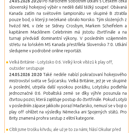
24.05.2026 20:20
Po náročném sobotním utkání s Českem čeká
slovenský hokejový výběr v neděli další těžký soupeř. Obávaná
Kanada zatím na světovém šampionátu ve skupině B ztratila
pouze bod, o který ji nečekaně obralo Norsko. Tým složených z
hvězd NHL v čele se Sidney Crosbym, Markem Scheifelem a
kapitánem Macklinem Celebrinim má jistotu čtvrtfinále a na
turnaji předvádí dominantní výkony. V posledním vzájemném
střetu na loňském MS Kanada přestřílela Slovensko 7:0. Utkání
sledujeme v podrobné online reportáži.
Velká Británie - Lotyšsko 0:6. Velký krok vítězů k play off,
outsider sestupuje
24.05.2026 20:20
Také neděle nabízí pokračovaní hokejového
mistrovství světa ve Švýcarsku. Velká Británie, jež je ve skupině
A poslední, utrpěla další vysokou porážku, Lotyšsku podlehla
jednoznačně 0:6. Pobaltská země se díky výhře posunula na
čtvrtou pozici, která zajišťuje postup do čtvrtfinále. Pokud Lotyši
v posledním zápase jakkoliv porazí Maďarsko, nemusí se v boji o
play off ohlížet na výsledky Německa ani Spojených států. Pro
Brity znamená prohra sestup z elitní kategorie.
Cítili jsme trošku křivdu, ale už je to za námi, hlásí Okuliar před