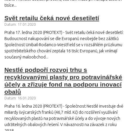
tisíce...
Svět retailu čeká nové desetiletí
Datum: 17.01.2020
Praha 17. ledna 2020 (PROTEXT) - Svět retailu čeká nové desetiletí:
Budoucnost nakupování se dle Evropanů neobejde bez zážitků
Společnost Unibail-Rodamco-Westfield se v rozsáhlém průzkumu
spotřebitelského chování zeptala 16 tisíc Evropanů, jak vnímají
současný maloobchod...
Nestlé podpoří rozvoj trhu s
recyklovanými plasty pro potravinářské
účely a zřizuje fond na podporu inovací
obalů
Datum: 16.01.2020
Praha 16. ledna 2020 (PROTEXT) - Společnost Nestlé investuje dvě
miliardy švýcarských franků (46,7 mld. Kč) do rozšíření využívání
recyklovaných plastů na potravinářské účely a do vývoje nových
udržitelných obalových řešení. V návaznosti na závazek z roku
2018,...