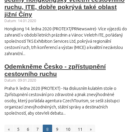
ruchu, ITE, dobře pokrývá také oblast
jižní Číny
Datum: 14.01.2020
Hongkong 14. ledna 2020 (PROTEXT/PRNewswire)- Více výjezdů do
zahraničí v období letních prázdnin a Vánoc Veletrh ITE, pořádaný
společností TKS Exhibition Services Ltd, pokrývá regionální
cestovní ruch, trh konferencí a výstav (MICE) a kvalitní nezávislou
zahraniční...
Odemkněme Česko - zpřístupnění
cestovního ruchu
Datum: 09.01.2020
Praha 9. ledna 2020 (PROTEXT) - Na diskusním kulatém stole o
Zpřístupnění cestování pro zdravotně a jinak znevýhodněné
osoby, který pořádala agentura CzechTourism, se sešli zástupci
organizací znevýhodněných, státní správy a destinačních
společností, aby otevřeli debatu...
«
5
6
7
8
9
10
11
»