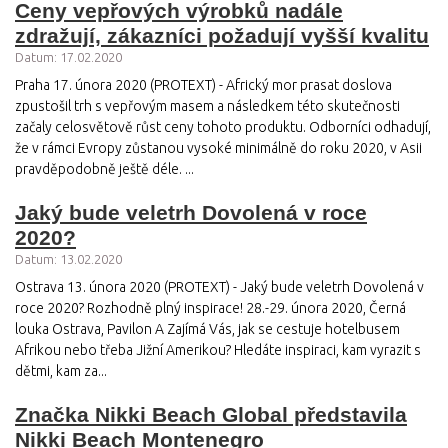
Ceny vepřových výrobků nadále
zdražují, zákazníci požadují vyšší kvalitu
Datum: 17.02.2020
Praha 17. února 2020 (PROTEXT) - Africký mor prasat doslova
zpustošil trh s vepřovým masem a následkem této skutečnosti
začaly celosvětově růst ceny tohoto produktu. Odborníci odhadují,
že v rámci Evropy zůstanou vysoké minimálně do roku 2020, v Asii
pravděpodobně ještě déle. ...
Jaký bude veletrh Dovolená v roce
2020?
Datum: 13.02.2020
Ostrava 13. února 2020 (PROTEXT) - Jaký bude veletrh Dovolená v
roce 2020? Rozhodně plný inspirace! 28.-29. února 2020, Černá
louka Ostrava, Pavilon A Zajímá Vás, jak se cestuje hotelbusem
Afrikou nebo třeba Jižní Amerikou? Hledáte inspiraci, kam vyrazit s
dětmi, kam za...
Značka Nikki Beach Global představila
Nikki Beach Montenegro