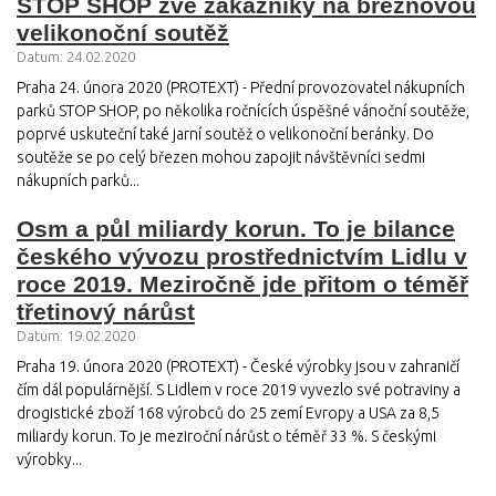
STOP SHOP zve zákazníky na březnovou
velikonoční soutěž
Datum: 24.02.2020
Praha 24. února 2020 (PROTEXT) - Přední provozovatel nákupních
parků STOP SHOP, po několika ročnících úspěšné vánoční soutěže,
poprvé uskuteční také jarní soutěž o velikonoční beránky. Do
soutěže se po celý březen mohou zapojit návštěvníci sedmi
nákupních parků...
Osm a půl miliardy korun. To je bilance
českého vývozu prostřednictvím Lidlu v
roce 2019. Meziročně jde přitom o téměř
třetinový nárůst
Datum: 19.02.2020
Praha 19. února 2020 (PROTEXT) - České výrobky jsou v zahraničí
čím dál populárnější. S Lidlem v roce 2019 vyvezlo své potraviny a
drogistické zboží 168 výrobců do 25 zemí Evropy a USA za 8,5
miliardy korun. To je meziroční nárůst o téměř 33 %. S českými
výrobky...