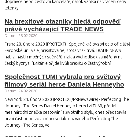
dopravce nebo cestovní kanceláře, nárok vzniká na vrácení ceny
letenky...
Na brexitové otazníky hledá odpověď
právě vycházející TRADE NEWS
Datum: 28.02.2020
Praha 28. února 2020 (PROTEXT) - Spojené království dalo oficiálně
Evropské unii vale, brexitová nejistota však trvá. TRADE NEWS
nabízí nástin možných scénářů, rizik a východisek zaměřený na
český byznys. "Británie přijde kvůli brexitu o část výrobní...
Společnost TUMI vybrala pro světový
filmový seriál herce Daniela Henneyho
Datum: 24.02.2020
New York 24. února 2020 (PROTEXT/PRNewswire) - Perfecting The
Journey - The Series Daniel Henney o herectví TUMI, přední
mezinárodní značka cestování a životního stylu, dnes představila
první část připravovaného seriálu nazvaného Perfecting The
Journey - The Series, ve...