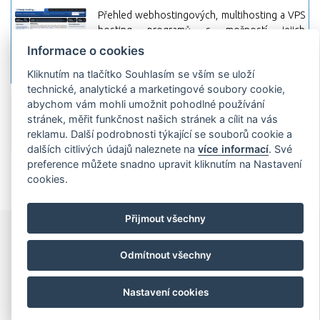
Přehled webhostingových, multihosting a VPS
hosting programů s možností jejich
pokročilého vyhledávání a porovnávání.
Informace o cookies
Najděte si jednoduše vhodný hosting.
Kliknutím na tlačítko Souhlasím se vším se uloží
technické, analytické a marketingové soubory cookie,
abychom vám mohli umožnit pohodlné používání
Přidat server
Propagace
Co je RSS
o
stránek, měřit funkčnost našich stránek a cílit na vás
rssMonitor.cz
Partneři
Reklama
Podmínky používání
Ochrana
reklamu. Další podrobnosti týkající se souborů cookie a
osobních údajů
Kontakt
dalších citlivých údajů naleznete na
více informací
. Své
preference můžete snadno upravit kliknutím na Nastavení
Copyright © 2009 rssMonitor.cz Všechny práva vyhrazené. Autor a
provozovatel nezodpovídá za obsah a jeho následky.
cookies.
Přijmout všechny
Odmítnout všechny
Nastavení cookies