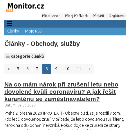
Přidat server
Přidej PR článek
Přihlásit
Registrovat
Články
Moje RSS
Články - Obchody, služby
Kategorie článků
«
5
6
7
8
9
10
11
»
Na co mám nárok při zrušení letu nebo
dovolené kvůli coronaviru? A jak řešit
karanténu se zaměstnavatelem?
Datum: 02.03.2020
Praha 2. března 2020 (PROTEXT) - Obecně platí, že je rozdíl v tom,
kdo let či dovolenou zruší. V případě, že let či dovolenou ruší klient,
nárok na odškodnění nevzniká. Pokud dojde ke zrušení ze strany