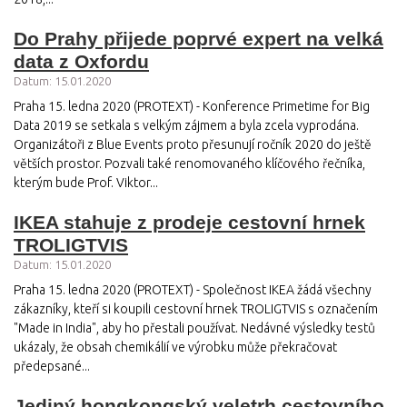
Do Prahy přijede poprvé expert na velká
data z Oxfordu
Datum: 15.01.2020
Praha 15. ledna 2020 (PROTEXT) - Konference Primetime for Big
Data 2019 se setkala s velkým zájmem a byla zcela vyprodána.
Organizátoři z Blue Events proto přesunují ročník 2020 do ještě
větších prostor. Pozvali také renomovaného klíčového řečníka,
kterým bude Prof. Viktor...
IKEA stahuje z prodeje cestovní hrnek
TROLIGTVIS
Datum: 15.01.2020
Praha 15. ledna 2020 (PROTEXT) - Společnost IKEA žádá všechny
zákazníky, kteří si koupili cestovní hrnek TROLIGTVIS s označením
"Made in India", aby ho přestali používat. Nedávné výsledky testů
ukázaly, že obsah chemikálií ve výrobku může překračovat
předepsané...
Jediný hongkongský veletrh cestovního