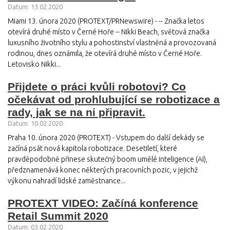
Datum: 13.02.2020
Miami 13. února 2020 (PROTEXT/PRNewswire) - -- Značka letos
otevírá druhé místo v Černé Hoře -- Nikki Beach, světová značka
luxusního životního stylu a pohostinství vlastněná a provozovaná
rodinou, dnes oznámila, že otevírá druhé místo v Černé Hoře.
Letovisko Nikki...
Přijdete o práci kvůli robotovi? Co
očekávat od prohlubující se robotizace a
rady, jak se na ni připravit.
Datum: 10.02.2020
Praha 10. února 2020 (PROTEXT) - Vstupem do další dekády se
začíná psát nová kapitola robotizace. Desetiletí, které
pravděpodobně přinese skutečný boom umělé inteligence (AI),
předznamenává konec některých pracovních pozic, v jejichž
výkonu nahradí lidské zaměstnance...
PROTEXT VIDEO: Začíná konference
Retail Summit 2020
Datum: 03.02.2020