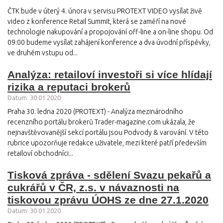
ČTK bude v úterý 4. února v servisu PROTEXT VIDEO vysílat živě
video z konference Retail Summit, která se zaměří na nové
technologie nakupování a propojování off-line a on-line shopu. Od
09:00 budeme vysílat zahájení konference a dva úvodní příspěvky,
ve druhém vstupu od...
Analýza: retailoví investoři si více hlídají
rizika a reputaci brokerů
Datum: 30.01.2020
Praha 30. ledna 2020 (PROTEXT) - Analýza mezinárodního
recenzního portálu brokerů Trader-magazine.com ukázala, že
nejnavštěvovanější sekcí portálu jsou Podvody & varování. V této
rubrice upozorňuje redakce uživatele, mezi které patří především
retailoví obchodníci...
Tisková zpráva - sdělení Svazu pekařů a
cukrářů v ČR, z.s. v návaznosti na
tiskovou zprávu ÚOHS ze dne 27.1.2020
Datum: 30.01.2020