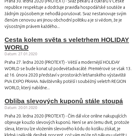
Praha 30. ledna 2020 (PROTEXT) - Svaz pekařů a cukrářů v České
republice respektuje a dodržuje pravidla hospodářské soutěže a
žádným způsobem je nehodlá porušovat. Svaz nestanovuje svým
členům cenovou ani jinou obchodní politiku a je si vědom, že je
výsostným právem každého...
Cesta kolem světa s veletrhem HOLIDAY
WORLD
Datum: 27.01.2020
Praha 27. ledna 2020 (PROTEXT) - Větší a modernější HOLIDAY
WORLD se bude konat už podevětadvacáté. Premiérově se však 13.
až 16. února 2020 představí v prostorách letňanského výstaviště
PVA EXPO PRAHA. Návštěvníky potěší i souběžný veletrh REGION
WORLD, který nabídne...
Obliba slevových kuponů stále stoupá
Datum: 20.01.2020
Praha 20. ledna 2020 (PROTEXT) - Čím dál více online nakupujících
objevuje kouzlo slevových kuponů. Není se ani čemu divit, protože
sleva, kterou lze vložením slevového kódu do košíku získat, je
klidně i několik desítek procent, což vám může při nákupu ušetřit i