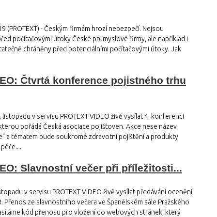
019 (PROTEXT) - Českým firmám hrozí nebezpečí. Nejsou
ed počítačovými útoky České průmyslové firmy, ale například i
tatečně chráněny před potenciálními počítačovými útoky. Jak
O: Čtvrtá konference pojistného trhu
 listopadu v servisu PROTEXT VIDEO živě vysílat 4. konferenci
 kterou pořádá Česká asociace pojišťoven. Akce nese název
re“ a tématem bude soukromé zdravotní pojištění a produkty
éče....
: Slavnostní večer při příležitosti...
istopadu v servisu PROTEXT VIDEO živě vysílat předávání ocenění
ČR. Přenos ze slavnostního večera ve Španělském sále Pražského
Zasíláme kód přenosu pro vložení do webových stránek, který