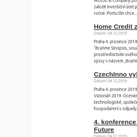
WOOD & Company pokra
založit investiční úče
ročně. Portu tím chce...
Home Credit 
Datum: 04.12.2019
Praha 4. prosince 2019
"Braňme Sinopsis, sou
prostřednictvím svého 
výzvy s názvem „Braňme
CzechInno vyh
Datum: 04.12.2019
Praha 4. prosince 2019
Vizionáři 2019. Oceně
technologické, společe
hospodaření s odpady,.
4. konference
Future
Datum: 04.12.2019