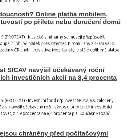
, který zastává tuto...
oucnosti? Online platba mobilem,
tovosti po příletu nebo doručení domů
19 (PROTEXT) - Klasické směnárny se musejí přizpůsobit
oupající oblibě plateb přes internet. K tomu, aby získání valut
atím v ČR chybí legislativa. Mezi turisty je stále oblíbená platba
st SICAV navýšil očekávaný roční
ích investičních akcií na 8,4 procenta
9 (PROTEXT) - Investiční fond r2p invest SICAV, a.s. založený
.s. navýšil očekávaný roční výnos u prioritních investičních
pisovat, z 7,9 procenta na 8,4 procenta p.a. Současně rozšířil
.
nejsou chráněny před počítačovými