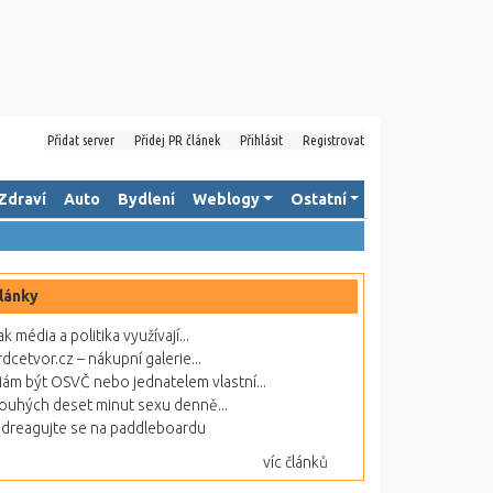
Přidat server
Přidej PR článek
Přihlásit
Registrovat
Zdraví
Auto
Bydlení
Weblogy
Ostatní
lánky
ak média a politika využívají...
rdcetvor.cz – nákupní galerie...
ám být OSVČ nebo jednatelem vlastní...
ouhých deset minut sexu denně...
dreagujte se na paddleboardu
víc článků