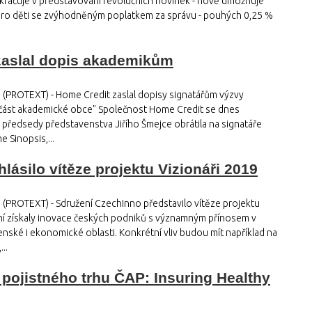
čuje v představování revolučních novinek - nově umožňuje
t pro děti se zvýhodněným poplatkem za správu - pouhých 0,25 %
zaslal dopis akademikům
 (PROTEXT) - Home Credit zaslal dopisy signatářům výzvy
část akademické obce" Společnost Home Credit se dnes
předsedy představenstva Jiřího Šmejce obrátila na signatáře
 Sinopsis,...
lásilo vítěze projektu Vizionáři 2019
 (PROTEXT) - Sdružení CzechInno představilo vítěze projektu
ní získaly inovace českých podniků s významným přínosem v
nské i ekonomické oblasti. Konkrétní vliv budou mít například na
..
 pojistného trhu ČAP: Insuring Healthy