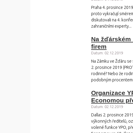
Praha 4. prosince 201
proto vykračují směre
diskutovali na 4. konfe
zahraničními experty...
Na žďárském 
firem
Datum: 02.12.2019
Na Zámku ve Žďáru se 
2. prosince 2019 (PROT
rodinné? Nebo že rodin
podobným procentem s
Organizace YP
Economou pře
Datum: 02.12.2019
Dallas 2. prosince 20
výkonných ředitelů, o
volené funkce YPO, př