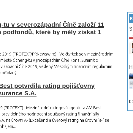
R
tu v severozápadní Číně založí 11
S
podfondů, které by měly získat 1
e 2019 (PROTEXT/PRNewswire) - Ve čtvrtek se v mezinárodním
 městě Čcheng-tu v jihozápadním Číně konal Summit o
h v západní Číně 2019, vedený Městským finančním regulačním
H
pořádaný...
est potvrdila rating pojišťovny
surance S.A.
po
19 (PROTEXT) - Mezinárodní ratingová agentura AM Best
o pravidelného hodnocení současný rating finanční síly
. na úrovni A- (Excellent) a úvěrový rating na úrovni "a-" se
hájení...