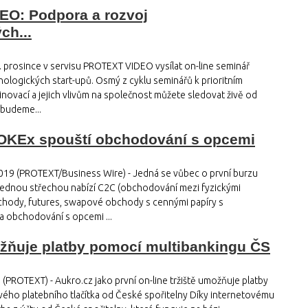
O: Podpora a rozvoj
ch...
 prosince v servisu PROTEXT VIDEO vysílat on-line seminář
ologických start-upů. Osmý z cyklu seminářů k prioritním
 inovací a jejich vlivům na společnost můžete sledovat živě od
 budeme...
 OKEx spouští obchodování s opcemi
2019 (PROTEXT/Business Wire) - Jedná se vůbec o první burzu
jednou střechou nabízí C2C (obchodování mezi fyzickými
hody, futures, swapové obchody s cennými papíry s
a obchodování s opcemi ...
žňuje platby pomocí multibankingu ČS
 (PROTEXT) - Aukro.cz jako první on-line tržiště umožňuje platby
ého platebního tlačítka od České spořitelny Díky internetovému