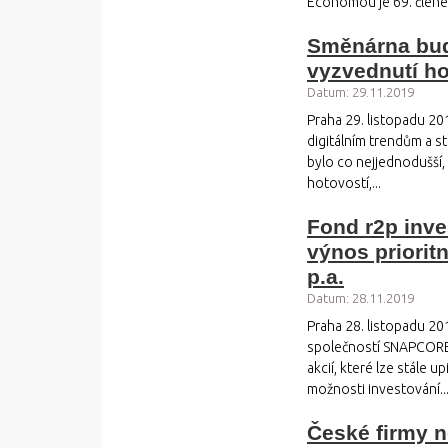
Economou je 69. členem
Směnárna bud
vyzvednutí ho
Datum: 29.11.2019
Praha 29. listopadu 20
digitálním trendům a st
bylo co nejjednodušší, z
hotovostí,...
Fond r2p inve
výnos prioritn
p.a.
Datum: 28.11.2019
Praha 28. listopadu 201
společností SNAPCORE a
akcií, které lze stále u
možnosti investování..
České firmy 