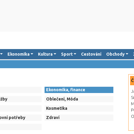
Ekonomika
Kultura
Sport
Cestování
Obchody
Č
Ekonomika, finance
J
S
užby
Oblečení, Móda
M
Kosmetika
P
O
ovní potřeby
Zdraví