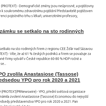
9 (PROTEXT) - Demografické změny jsou neúprosné, a pojišťovny
m k soukromému zdravotnímu pojištění Představitelé pojišťoven
renci pojistného trhu s lékaři, univerzitními profesory,
zámku se setkalo na sto rodinných
setkalo na sto rodinných firem z regionu CEE Žďár nad Sázavou
EXT) - Víte, že až 61 % českých podniků a firem se považuje za
né firmy vytváří v České republice 60-80 % HDP ročně a
e...
O zvolila Anastasiose (Tassose)
dsedou YPO pro rok 2020 a 2021
19 (PROTEXT/PRNewswire) - YPO, přední světová organizace
známila zvolení Anastasiose (Tassose) Economou do nejvyšší
edsedy představenstva YPO pro rok 2020 a 2021. Pan