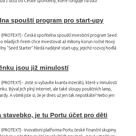
tba z účtu od České spořitelny, které funguje na bázi
lna spouští program pro start-upy
 (PROTEXT) - Česká spořitelna spouští investiční program Seed
 Do mladých firem chce investovat až miliony korun ročně Nový
ny "Seed Starter" hledá nadějné start-upy, jejichž rozvoj hodlá
nku jsou již minulostí
(PROTEXT) - Jistě si vybavíte kvanta inzerátů, které v minulosti
nku. Býval jich plný internet, ale také sloupy pouličních lamp,
rdy. A všimli jste si, že je dnes už jen tak nepotkáte? Nebo jen
stavebko, je tu Portu účet pro děti
 (PROTEXT) - Inovativní platforma Portu české finanční skupiny