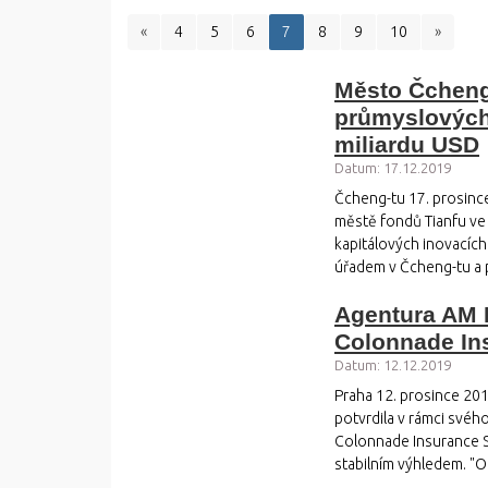
«
4
5
6
7
8
9
10
»
Město Čcheng-
průmyslových 
miliardu USD
Datum: 17.12.2019
Čcheng-tu 17. prosinc
městě fondů Tianfu ve
kapitálových inovacíc
úřadem v Čcheng-tu a 
Agentura AM B
Colonnade In
Datum: 12.12.2019
Praha 12. prosince 20
potvrdila v rámci svéh
Colonnade Insurance S.A
stabilním výhledem. "Ob