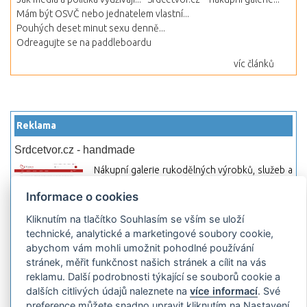
Mám být OSVČ nebo jednatelem vlastní...
Pouhých deset minut sexu denně...
Odreagujte se na paddleboardu
víc článků
Reklama
Srdcetvor.cz - handmade
Nákupní galerie rukodělných výrobků, služeb a
materiálů. Můžete si zde otevřít svůj obchod a
Informace o cookies
začít prodávat nebo jen nakupovat.
Kliknutím na tlačítko Souhlasím se vším se uloží
Hledej-hosting.cz - webhosting, VPS
technické, analytické a marketingové soubory cookie,
hosting
abychom vám mohli umožnit pohodlné používání
Přehled webhostingových, multihosting a VPS
stránek, měřit funkčnost našich stránek a cílit na vás
hosting programů s možností jejich
reklamu. Další podrobnosti týkající se souborů cookie a
pokročilého vyhledávání a porovnávání.
dalších citlivých údajů naleznete na
více informací
. Své
Najděte si jednoduše vhodný hosting.
preference můžete snadno upravit kliknutím na Nastavení