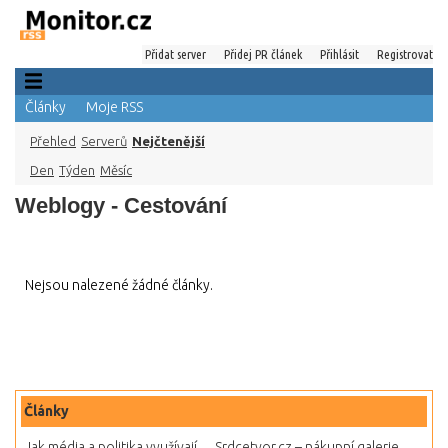
Přidat server
Přidej PR článek
Přihlásit
Registrovat
Články
Moje RSS
Přehled
Serverů
Nejčtenější
Den
Týden
Měsíc
Weblogy - Cestování
Nejsou nalezené žádné články.
Články
Jak média a politika využívají...
Srdcetvor.cz – nákupní galerie...