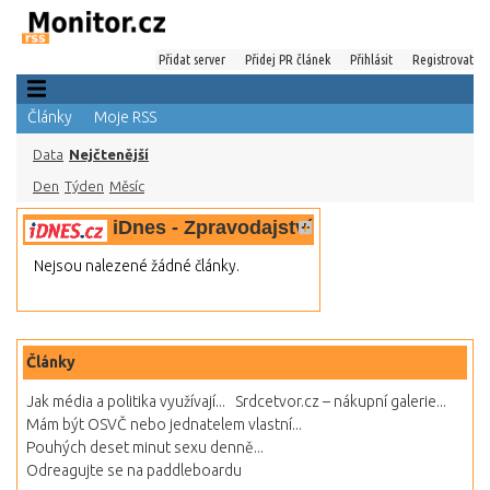
Přidat server
Přidej PR článek
Přihlásit
Registrovat
Články
Moje RSS
Data
Nejčtenější
Den
Týden
Měsíc
iDnes - Zpravodajství
Nejsou nalezené žádné články.
Články
Jak média a politika využívají...
Srdcetvor.cz – nákupní galerie...
Mám být OSVČ nebo jednatelem vlastní...
Pouhých deset minut sexu denně...
Odreagujte se na paddleboardu