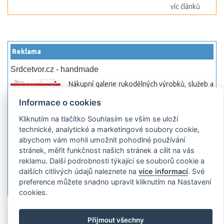
víc článků
Reklama
Srdcetvor.cz - handmade
Nákupní galerie rukodělných výrobků, služeb a
materiálů. Můžete si zde otevřít svůj obchod a
Informace o cookies
začít prodávat nebo jen nakupovat.
Kliknutím na tlačítko Souhlasím se vším se uloží
Hledej-hosting.cz - webhosting, VPS
technické, analytické a marketingové soubory cookie,
hosting
abychom vám mohli umožnit pohodlné používání
Přehled webhostingových, multihosting a VPS
stránek, měřit funkčnost našich stránek a cílit na vás
hosting programů s možností jejich
reklamu. Další podrobnosti týkající se souborů cookie a
pokročilého vyhledávání a porovnávání.
dalších citlivých údajů naleznete na
více informací
. Své
Najděte si jednoduše vhodný hosting.
preference můžete snadno upravit kliknutím na Nastavení
cookies.
Přidat server
Propagace
Co je RSS
o
Přijmout všechny
rssMonitor.cz
Partneři
Reklama
Podmínky používání
Ochrana