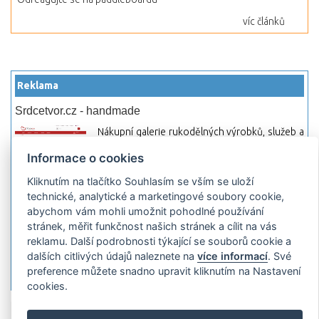
víc článků
Reklama
Srdcetvor.cz - handmade
Nákupní galerie rukodělných výrobků, služeb a
materiálů. Můžete si zde otevřít svůj obchod a
Informace o cookies
začít prodávat nebo jen nakupovat.
Kliknutím na tlačítko Souhlasím se vším se uloží
Hledej-hosting.cz - webhosting, VPS
technické, analytické a marketingové soubory cookie,
hosting
abychom vám mohli umožnit pohodlné používání
Přehled webhostingových, multihosting a VPS
stránek, měřit funkčnost našich stránek a cílit na vás
hosting programů s možností jejich
reklamu. Další podrobnosti týkající se souborů cookie a
pokročilého vyhledávání a porovnávání.
dalších citlivých údajů naleznete na
více informací
. Své
Najděte si jednoduše vhodný hosting.
preference můžete snadno upravit kliknutím na Nastavení
cookies.
Přidat server
Propagace
Co je RSS
o