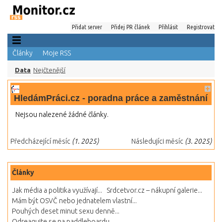
Přidat server
Přidej PR článek
Přihlásit
Registrovat
Články
Moje RSS
Data
Nejčtenější
HledámPráci.cz - poradna práce a zaměstnání
Nejsou nalezené žádné články.
Předcházející měsíc
(1. 2025)
Následujíci měsíc
(3. 2025)
Články
Jak média a politika využívají...
Srdcetvor.cz – nákupní galerie...
Mám být OSVČ nebo jednatelem vlastní...
Pouhých deset minut sexu denně...
Odreagujte se na paddleboardu