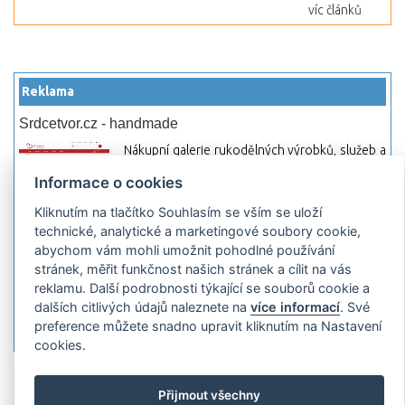
víc článků
Reklama
Srdcetvor.cz - handmade
Nákupní galerie rukodělných výrobků, služeb a
materiálů. Můžete si zde otevřít svůj obchod a
Informace o cookies
začít prodávat nebo jen nakupovat.
Kliknutím na tlačítko Souhlasím se vším se uloží
Hledej-hosting.cz - webhosting, VPS
technické, analytické a marketingové soubory cookie,
hosting
abychom vám mohli umožnit pohodlné používání
Přehled webhostingových, multihosting a VPS
stránek, měřit funkčnost našich stránek a cílit na vás
hosting programů s možností jejich
reklamu. Další podrobnosti týkající se souborů cookie a
pokročilého vyhledávání a porovnávání.
dalších citlivých údajů naleznete na
více informací
. Své
Najděte si jednoduše vhodný hosting.
preference můžete snadno upravit kliknutím na Nastavení
cookies.
Přidat server
Propagace
Co je RSS
o
Přijmout všechny
rssMonitor.cz
Partneři
Reklama
Podmínky používání
Ochrana