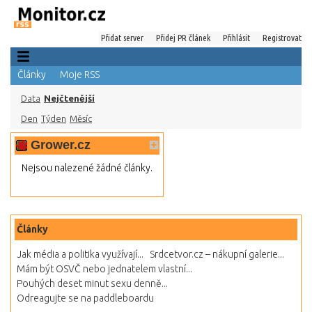
Přidat server
Přidej PR článek
Přihlásit
Registrovat
Články
Moje RSS
Data
Nejčtenější
Den
Týden
Měsíc
Grower.cz
Nejsou nalezené žádné články.
Články
Jak média a politika využívají...
Srdcetvor.cz – nákupní galerie...
Mám být OSVČ nebo jednatelem vlastní...
Pouhých deset minut sexu denně...
Odreagujte se na paddleboardu