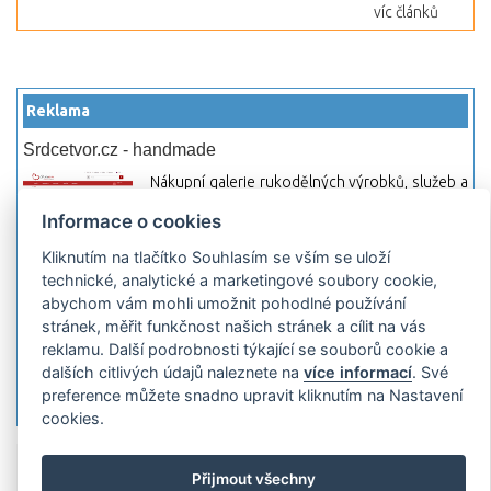
víc článků
Reklama
Srdcetvor.cz - handmade
Nákupní galerie rukodělných výrobků, služeb a
materiálů. Můžete si zde otevřít svůj obchod a
Informace o cookies
začít prodávat nebo jen nakupovat.
Kliknutím na tlačítko Souhlasím se vším se uloží
Hledej-hosting.cz - webhosting, VPS
technické, analytické a marketingové soubory cookie,
hosting
abychom vám mohli umožnit pohodlné používání
Přehled webhostingových, multihosting a VPS
stránek, měřit funkčnost našich stránek a cílit na vás
hosting programů s možností jejich
reklamu. Další podrobnosti týkající se souborů cookie a
pokročilého vyhledávání a porovnávání.
dalších citlivých údajů naleznete na
více informací
. Své
Najděte si jednoduše vhodný hosting.
preference můžete snadno upravit kliknutím na Nastavení
cookies.
Přidat server
Propagace
Co je RSS
o
Přijmout všechny
rssMonitor.cz
Partneři
Reklama
Podmínky používání
Ochrana