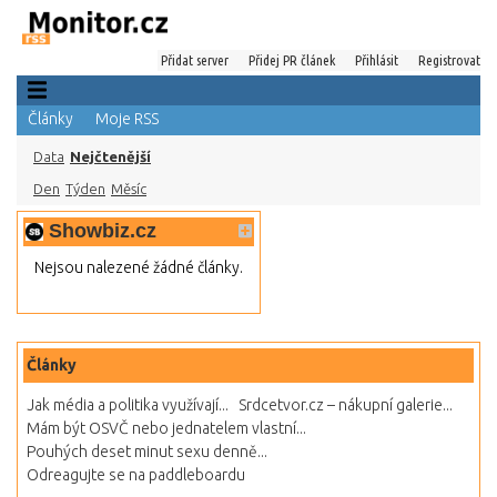
Přidat server
Přidej PR článek
Přihlásit
Registrovat
Články
Moje RSS
Data
Nejčtenější
Den
Týden
Měsíc
Showbiz.cz
Nejsou nalezené žádné články.
Články
Jak média a politika využívají...
Srdcetvor.cz – nákupní galerie...
Mám být OSVČ nebo jednatelem vlastní...
Pouhých deset minut sexu denně...
Odreagujte se na paddleboardu