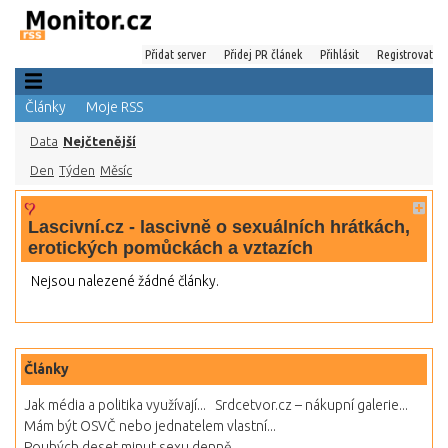
Přidat server
Přidej PR článek
Přihlásit
Registrovat
Články
Moje RSS
Data
Nejčtenější
Den
Týden
Měsíc
Lascivní.cz - lascivně o sexuálních hrátkách,
erotických pomůckách a vztazích
Nejsou nalezené žádné články.
Články
Jak média a politika využívají...
Srdcetvor.cz – nákupní galerie...
Mám být OSVČ nebo jednatelem vlastní...
Pouhých deset minut sexu denně...