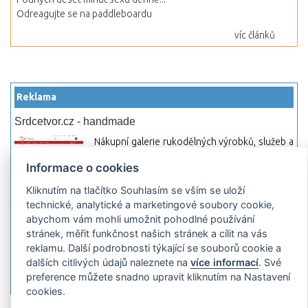
Odreagujte se na paddleboardu
víc článků
Reklama
Srdcetvor.cz - handmade
Nákupní galerie rukodělných výrobků, služeb a
materiálů. Můžete si zde otevřít svůj obchod a
Informace o cookies
začít prodávat nebo jen nakupovat.
Kliknutím na tlačítko Souhlasím se vším se uloží
Hledej-hosting.cz - webhosting, VPS
technické, analytické a marketingové soubory cookie,
hosting
abychom vám mohli umožnit pohodlné používání
Přehled webhostingových, multihosting a VPS
stránek, měřit funkčnost našich stránek a cílit na vás
hosting programů s možností jejich
reklamu. Další podrobnosti týkající se souborů cookie a
pokročilého vyhledávání a porovnávání.
dalších citlivých údajů naleznete na
více informací
. Své
Najděte si jednoduše vhodný hosting.
preference můžete snadno upravit kliknutím na Nastavení
cookies.