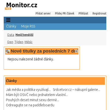
Přidat server
Přidej PR článek
Přihlásit
Registrovat
Články
Moje RSS
Data
Nejčtenější
Den
Týden
Měsíc
Nové titulky za posledních 7 dní
Nejsou nalezené žádné články.
Články
Jak média a politika využívají...
Srdcetvor.cz – nákupní galerie...
Mám být OSVČ nebo jednatelem vlastní...
Pouhých deset minut sexu denně...
Odreagujte se na paddleboardu