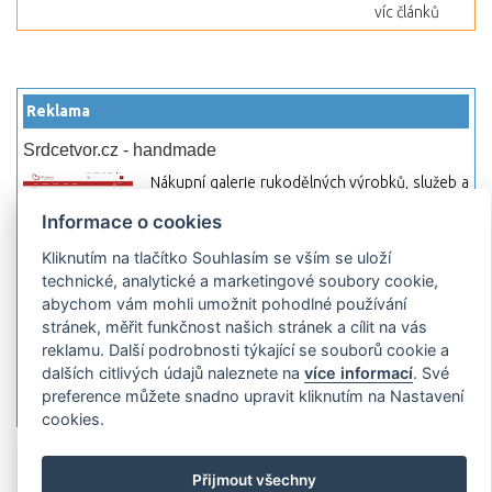
víc článků
Reklama
Srdcetvor.cz - handmade
Nákupní galerie rukodělných výrobků, služeb a
materiálů. Můžete si zde otevřít svůj obchod a
Informace o cookies
začít prodávat nebo jen nakupovat.
Kliknutím na tlačítko Souhlasím se vším se uloží
Hledej-hosting.cz - webhosting, VPS
technické, analytické a marketingové soubory cookie,
hosting
abychom vám mohli umožnit pohodlné používání
Přehled webhostingových, multihosting a VPS
stránek, měřit funkčnost našich stránek a cílit na vás
hosting programů s možností jejich
reklamu. Další podrobnosti týkající se souborů cookie a
pokročilého vyhledávání a porovnávání.
dalších citlivých údajů naleznete na
více informací
. Své
Najděte si jednoduše vhodný hosting.
preference můžete snadno upravit kliknutím na Nastavení
cookies.
Přidat server
Propagace
Co je RSS
o
Přijmout všechny
rssMonitor.cz
Partneři
Reklama
Podmínky používání
Ochrana