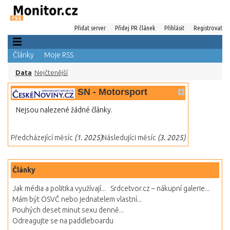
Přidat server
Přidej PR článek
Přihlásit
Registrovat
Články
Moje RSS
Data
Nejčtenější
SN - Motorsport
Nejsou nalezené žádné články.
Předcházející měsíc
(1. 2025)
Následujíci měsíc
(3. 2025)
Články
Jak média a politika využívají...
Srdcetvor.cz – nákupní galerie...
Mám být OSVČ nebo jednatelem vlastní...
Pouhých deset minut sexu denně...
Odreagujte se na paddleboardu