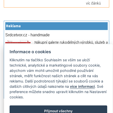
víc článků
Reklama
Srdcetvor.cz - handmade
Nákupní galerie rukodělných výrobků, služeb a
materiálů. Můžete si zde otevřít svůj obchod a
Informace o cookies
začít prodávat nebo jen nakupovat.
Kliknutím na tlačítko Souhlasím se vším se uloží
Hledej-hosting.cz - webhosting, VPS
technické, analytické a marketingové soubory cookie,
hosting
abychom vám mohli umožnit pohodlné používání
Přehled webhostingových, multihosting a VPS
stránek, měřit funkčnost našich stránek a cílit na vás
hosting programů s možností jejich
reklamu. Další podrobnosti týkající se souborů cookie a
pokročilého vyhledávání a porovnávání.
dalších citlivých údajů naleznete na
více informací
. Své
Najděte si jednoduše vhodný hosting.
preference můžete snadno upravit kliknutím na Nastavení
cookies.
Přidat server
Propagace
Co je RSS
o
Přijmout všechny
rssMonitor.cz
Partneři
Reklama
Podmínky používání
Ochrana