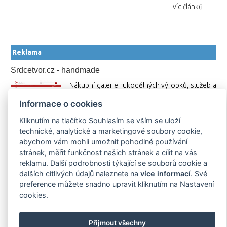
víc článků
Reklama
Srdcetvor.cz - handmade
Nákupní galerie rukodělných výrobků, služeb a
materiálů. Můžete si zde otevřít svůj obchod a
Informace o cookies
začít prodávat nebo jen nakupovat.
Kliknutím na tlačítko Souhlasím se vším se uloží
Hledej-hosting.cz - webhosting, VPS
technické, analytické a marketingové soubory cookie,
hosting
abychom vám mohli umožnit pohodlné používání
Přehled webhostingových, multihosting a VPS
stránek, měřit funkčnost našich stránek a cílit na vás
hosting programů s možností jejich
reklamu. Další podrobnosti týkající se souborů cookie a
pokročilého vyhledávání a porovnávání.
dalších citlivých údajů naleznete na
více informací
. Své
Najděte si jednoduše vhodný hosting.
preference můžete snadno upravit kliknutím na Nastavení
cookies.
Přidat server
Propagace
Co je RSS
o
Přijmout všechny
rssMonitor.cz
Partneři
Reklama
Podmínky používání
Ochrana