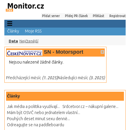
Přidat server
Přidej PR článek
Přihlásit
Registrovat
Články
Moje RSS
Data
Nejčtenější
SN - Motorsport
Nejsou nalezené žádné články.
Předcházející měsíc
(1. 2025)
Následujíci měsíc
(3. 2025)
Články
Jak média a politika využívají...
Srdcetvor.cz – nákupní galerie...
Mám být OSVČ nebo jednatelem vlastní...
Pouhých deset minut sexu denně...
Odreagujte se na paddleboardu