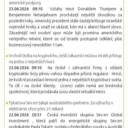
americké podpory
23.06.2026 09:10
Vztahy mezi Donaldem Trumpem a
Benjaminem Netanjahuem procházejí největší zkouškou za
poslední roky. Americký prezident stále častěji kritizuje izraelské
vojenské kroky a snaží se ukázat, kdo má v alianci hlavní slovo.
Zásadnější než osobní spor může být proměna amerického
veřejného mínění, které se od Izraele postupně odklání, píše
businessový newsletter 11am.
Vrcholí čistka na kryptotrhu, čeští zákazníci můžou ztratit přístup
na jednu z největších burz
23.06.2026 09:10
Na české i zahraniční firmy z oblasti
kryptoaktiv brzy plnou vahou dopadne přísná regulace. Hrozí,
že kvůli ní pozastaví činnost jedna z největších kryptoburz světa.
Ta cílí i na české klienty. Licenci zatím nemá ani brněnská
společnost, která prodávala svou vlastní virtuální minci.
Tykačova Sev.en žaluje australského partnera. Za výbuchy v
elektrárně chce přes 21 miliard
22.06.2026 20:51
Česká investiční skupina Sev.en Global
Investment , která patří do energetické skupiny Sev.en
podnikatele Pavla Tykače, podala u Federálního soudu v Austrálii