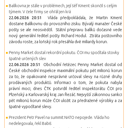
Balíkovna je stále v problémech, její šéf Kment skončil s celým
týmem. V čele firmy se ohřál jen krá
22.06.2026 20:51
Vláda předpokládala, že Martin Kment
dostane Balíkovnu do provozního zisku. Bývalý manažer České
pošty se ale neosvědčil. Státní přepravu balíků dočasně vede
nový generální ředitel pošty Richard Hodul. Ztráta poštovního
závodu roste, za loňský rok přesáhla dvě miliardy korun.
Penny Market dostal rekordní pokutu. ČOI mu spočítala stovky
špatně určených slev
22.06.2026 20:51
Obchodní řetězec Penny Market dostal od
České obchodní inspekce maximální pokutu pět milionů korun
za to, že opakovaně nesprávně určoval slevy na různé druhy
prodávaných produktů. Informaci o tom, že pokuta nabyla
právní moci, dnes ČTK potvrdil ředitel inspektorátu ČOI pro
Plzeňský a Karlovarský kraj Jan Řezáč. Nejvyšší zákonnou sankci
pět milionů korun může ČOI uložit za předražené výrobky a za
špatně vypočítané slevy.
Prezident Petr Pavel na summit NATO nepojede. Vláda ho
nedelegovala, řekl Babiš