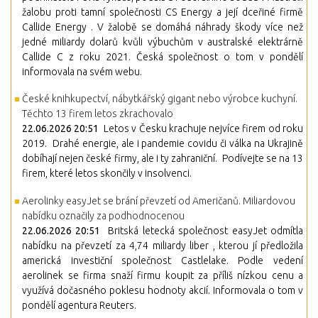
žalobu proti tamní společnosti CS Energy a její dceřiné firmě
Callide Energy . V žalobě se domáhá náhrady škody více než
jedné miliardy dolarů kvůli výbuchům v australské elektrárně
Callide C z roku 2021. Česká společnost o tom v pondělí
informovala na svém webu.
České knihkupectví, nábytkářský gigant nebo výrobce kuchyní.
Těchto 13 firem letos zkrachovalo
22.06.2026 20:51
Letos v Česku krachuje nejvíce firem od roku
2019. Drahé energie, ale i pandemie covidu či válka na Ukrajině
dobíhají nejen české firmy, ale i ty zahraniční. Podívejte se na 13
firem, které letos skončily v insolvenci.
Aerolinky easyJet se brání převzetí od Američanů. Miliardovou
nabídku označily za podhodnocenou
22.06.2026 20:51
Britská letecká společnost easyJet odmítla
nabídku na převzetí za 4,74 miliardy liber , kterou jí předložila
americká investiční společnost Castlelake. Podle vedení
aerolinek se firma snaží firmu koupit za příliš nízkou cenu a
využívá dočasného poklesu hodnoty akcií. Informovala o tom v
pondělí agentura Reuters.