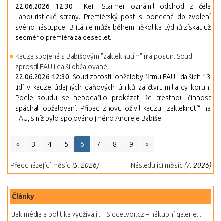
22.06.2026 12:30
Keir Starmer oznámil odchod z čela
Labouristické strany. Premiérský post si ponechá do zvolení
svého nástupce. Británie může během několika týdnů získat už
sedmého premiéra za deset let.
Kauza spojená s Babišovým "zakleknutím" má posun. Soud
zprostil FAU i další obžalované
22.06.2026 12:30
Soud zprostil obžaloby firmu FAU i dalších 13
lidí v kauze údajných daňových úniků za čtvrt miliardy korun.
Podle soudu se nepodařilo prokázat, že trestnou činnost
spáchali obžalovaní. Případ znovu oživil kauzu „zakleknutí“ na
FAU, s níž bylo spojováno jméno Andreje Babiše.
«
3
4
5
6
7
8
9
»
Předcházející měsíc
(5. 2026)
Následujíci měsíc
(7. 2026)
Články
Jak média a politika využívají...
Srdcetvor.cz – nákupní galerie...