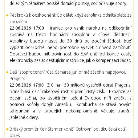
důležitým tématem polské domácí politiky, což přiživuje spory.
Pět kroků k odškodnění: Co dělat, když aerolinka odmítá platit za
zpoždění
22.06.2026 17:00
Hranice pro vznik nároku na odškodnění
zůstává na třech hodinách zpoždění v cílové destinaci.
Aerolinky budou muset do 30 dnů od podání žádosti buď
vyplatit odškodné, nebo podrobně vysvětlit důvod zamítnutí.
Dopravci budou mít povinnost do čtyř dnů od konce cesty
elektronicky zaslat cestujícím instrukce, jak o kompenzaci žádat.
Další stoprocentní růst. Samaras junior má zásek s nápojovou
Prager's
22.06.2026 17:00
Z 8 na 150 milionů vystřelil obrat Prager's,
firma hlásí další raketový růst a první čistý zisk. Expanze za
oceán začíná, po úspěšném tažení Evropou míří značka s
pomocí Kofoly dobýt Ameriku. Kombucha se stává novým
tahounem a v prodejích nekompromisně válcuje tradiční
jablečné cidery.
Britský premiér Keir Starmer končí. Ostrovní politiku čeká další
otřes