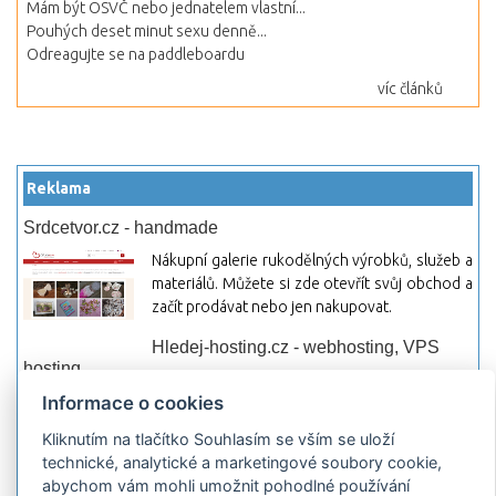
Mám být OSVČ nebo jednatelem vlastní...
Pouhých deset minut sexu denně...
Odreagujte se na paddleboardu
víc článků
Reklama
Srdcetvor.cz - handmade
Nákupní galerie rukodělných výrobků, služeb a
materiálů. Můžete si zde otevřít svůj obchod a
začít prodávat nebo jen nakupovat.
Hledej-hosting.cz - webhosting, VPS
hosting
Informace o cookies
Přehled webhostingových, multihosting a VPS
hosting programů s možností jejich
Kliknutím na tlačítko Souhlasím se vším se uloží
pokročilého vyhledávání a porovnávání.
technické, analytické a marketingové soubory cookie,
Najděte si jednoduše vhodný hosting.
abychom vám mohli umožnit pohodlné používání