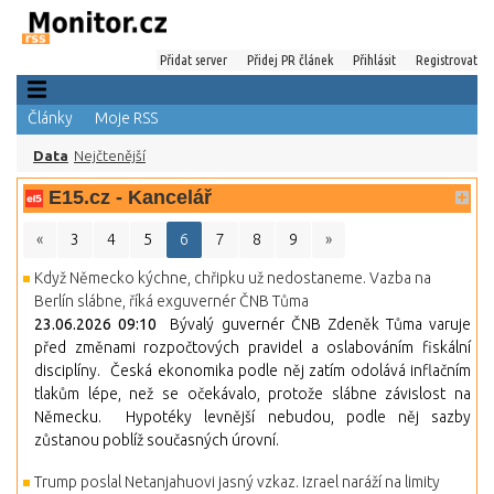
Přidat server
Přidej PR článek
Přihlásit
Registrovat
Články
Moje RSS
Data
Nejčtenější
E15.cz - Kancelář
«
3
4
5
6
7
8
9
»
Když Německo kýchne, chřipku už nedostaneme. Vazba na
Berlín slábne, říká exguvernér ČNB Tůma
23.06.2026 09:10
Bývalý guvernér ČNB Zdeněk Tůma varuje
před změnami rozpočtových pravidel a oslabováním fiskální
disciplíny. Česká ekonomika podle něj zatím odolává inflačním
tlakům lépe, než se očekávalo, protože slábne závislost na
Německu. Hypotéky levnější nebudou, podle něj sazby
zůstanou poblíž současných úrovní.
Trump poslal Netanjahuovi jasný vzkaz. Izrael naráží na limity