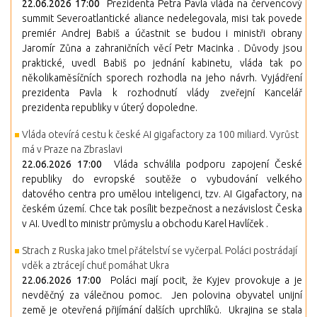
22.06.2026 17:00
Prezidenta Petra Pavla vláda na červencový
summit Severoatlantické aliance nedelegovala, misi tak povede
premiér Andrej Babiš a účastnit se budou i ministři obrany
Jaromír Zůna a zahraničních věcí Petr Macinka . Důvody jsou
praktické, uvedl Babiš po jednání kabinetu, vláda tak po
několikaměsíčních sporech rozhodla na jeho návrh. Vyjádření
prezidenta Pavla k rozhodnutí vlády zveřejní Kancelář
prezidenta republiky v úterý dopoledne.
Vláda otevírá cestu k české AI gigafactory za 100 miliard. Vyrůst
má v Praze na Zbraslavi
22.06.2026 17:00
Vláda schválila podporu zapojení České
republiky do evropské soutěže o vybudování velkého
datového centra pro umělou inteligenci, tzv. AI Gigafactory, na
českém území. Chce tak posílit bezpečnost a nezávislost Česka
v AI. Uvedl to ministr průmyslu a obchodu Karel Havlíček .
Strach z Ruska jako tmel přátelství se vyčerpal. Poláci postrádají
vděk a ztrácejí chuť pomáhat Ukra
22.06.2026 17:00
Poláci mají pocit, že Kyjev provokuje a je
nevděčný za válečnou pomoc. Jen polovina obyvatel unijní
země je otevřená přijímání dalších uprchlíků. Ukrajina se stala