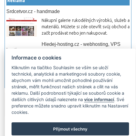
Reklama
Srdcetvor.cz - handmade
Nákupní galerie rukodělných výrobků, služeb a
materiálů. Můžete si zde otevřít svůj obchod a
začít prodávat nebo jen nakupovat.
Hledej-hosting.cz - webhosting, VPS
hosting
Informace o cookies
Přehled webhostingových, multihosting a VPS
hosting programů s možností jejich
Kliknutím na tlačítko Souhlasím se vším se uloží
pokročilého vyhledávání a porovnávání.
technické, analytické a marketingové soubory cookie,
Najděte si jednoduše vhodný hosting.
abychom vám mohli umožnit pohodlné používání
stránek, měřit funkčnost našich stránek a cílit na vás
reklamu. Další podrobnosti týkající se souborů cookie a
Přidat server
Propagace
Co je RSS
o
dalších citlivých údajů naleznete na
více informací
. Své
rssMonitor.cz
Partneři
Reklama
Podmínky používání
Ochrana
preference můžete snadno upravit kliknutím na Nastavení
osobních údajů
Kontakt
cookies.
Copyright © 2009 rssMonitor.cz Všechny práva vyhrazené. Autor a
provozovatel nezodpovídá za obsah a jeho následky.
Přijmout všechny