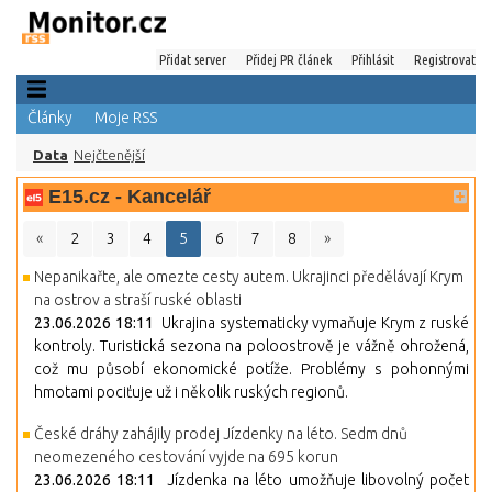
Přidat server
Přidej PR článek
Přihlásit
Registrovat
Články
Moje RSS
Data
Nejčtenější
E15.cz - Kancelář
«
2
3
4
5
6
7
8
»
Nepanikařte, ale omezte cesty autem. Ukrajinci předělávají Krym
na ostrov a straší ruské oblasti
23.06.2026 18:11
Ukrajina systematicky vymaňuje Krym z ruské
kontroly. Turistická sezona na poloostrově je vážně ohrožená,
což mu působí ekonomické potíže. Problémy s pohonnými
hmotami pociťuje už i několik ruských regionů.
České dráhy zahájily prodej Jízdenky na léto. Sedm dnů
neomezeného cestování vyjde na 695 korun
23.06.2026 18:11
Jízdenka na léto umožňuje libovolný počet