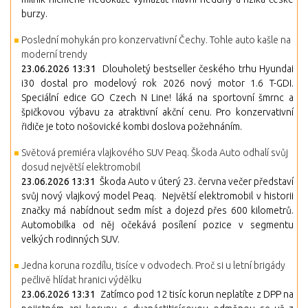
burzy.
Poslední mohykán pro konzervativní Čechy. Tohle auto kašle na
moderní trendy
23.06.2026 13:31
Dlouholetý bestseller českého trhu Hyundai
i30 dostal pro modelový rok 2026 nový motor 1.6 T-GDI.
Speciální edice GO Czech N Line! láká na sportovní šmrnc a
špičkovou výbavu za atraktivní akční cenu. Pro konzervativní
řidiče je toto nošovické kombi doslova požehnáním.
Světová premiéra vlajkového SUV Peaq. Škoda Auto odhalí svůj
dosud největší elektromobil
23.06.2026 13:31
Škoda Auto v úterý 23. června večer představí
svůj nový vlajkový model Peaq. Největší elektromobil v historii
značky má nabídnout sedm míst a dojezd přes 600 kilometrů.
Automobilka od něj očekává posílení pozice v segmentu
velkých rodinných SUV.
Jedna koruna rozdílu, tisíce v odvodech. Proč si u letní brigády
pečlivě hlídat hranici výdělku
23.06.2026 13:31
Zatímco pod 12 tisíc korun neplatíte z DPP na