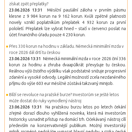
získat zpět přeplatky?
23.06.2026 13:31
Měsíční paušální záloha v prvním pásmu
klesne z 9 984 korun na 9 162 korun. Kvůli zpětné platnosti
novely vznikl poplatníkům přeplatek 4 932 korun za první
pololetí. Přeplatek lze vybrat hned – stačí v červenci poslat na
účet finančního úřadu pouze 4 230 korun.
Přes 330 korun na hodinu v základu. Německá minimální mzda v
roce 2026 dál drtí tu českou
23.06.2026 13:31
Německá minimální mzda v roce 2026 činí 336
korun za hodinu a zhruba dvaapůlkrát převyšuje tu českou.
Reálnou výši čistého výdělku však podstatně snižuje progresivní
zdanění a vysoké odvody. Legální možností zcela nezdaněného
příjmu do výše 603 eur měsíčně zůstává takzvaný minijob.
Blíží se revoluce na pražské burze? Investorům se ještě letos
může dostat do ruky vymodlený nástroj
23.06.2026 13:31
Na pražskou burzu letos po letech čekání
zřejmě dorazí dlouho vyhlížená novinka, která má investorům
historicky usnadnit přístup na domácí trh. Očekávaný nástroj cílí
především na konzervativnější publikum. Možný investorský
milník nicméně nedokáže vymazat hlavní neduhy a rizika české