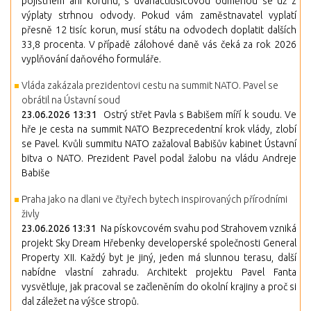
pojistném ani korunu, s dvanáctitisícovou odměnou se už z
výplaty strhnou odvody. Pokud vám zaměstnavatel vyplatí
přesně 12 tisíc korun, musí státu na odvodech doplatit dalších
33,8 procenta. V případě zálohové daně vás čeká za rok 2026
vyplňování daňového formuláře.
Vláda zakázala prezidentovi cestu na summit NATO. Pavel se
obrátil na Ústavní soud
23.06.2026 13:31
Ostrý střet Pavla s Babišem míří k soudu. Ve
hře je cesta na summit NATO Bezprecedentní krok vlády, zlobí
se Pavel. Kvůli summitu NATO zažaloval Babišův kabinet Ústavní
bitva o NATO. Prezident Pavel podal žalobu na vládu Andreje
Babiše
Praha jako na dlani ve čtyřech bytech inspirovaných přírodními
živly
23.06.2026 13:31
Na pískovcovém svahu pod Strahovem vzniká
projekt Sky Dream Hřebenky developerské společnosti General
Property XII. Každý byt je jiný, jeden má slunnou terasu, další
nabídne vlastní zahradu. Architekt projektu Pavel Fanta
vysvětluje, jak pracoval se začleněním do okolní krajiny a proč si
dal záležet na výšce stropů.