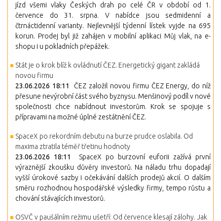
jízd všemi vlaky Českých drah po celé ČR v období od 1.
července do 31. srpna. V nabídce jsou sedmidenní a
čtrnáctidenní varianty. Nejlevnější týdenní lístek vyjde na 695
korun. Prodej byl již zahájen v mobilní aplikaci Můj vlak, na e-
shopu i u pokladních přepážek.
Stát je o krok blíž k ovládnutí ČEZ. Energetický gigant zakládá
novou firmu
23.06.2026 18:11
ČEZ založil novou firmu ČEZ Energy, do níž
přesune nevýrobní část svého byznysu. Menšinový podíl v nové
společnosti chce nabídnout investorům. Krok se spojuje s
přípravami na možné úplné zestátnění ČEZ.
SpaceX po rekordním debutu na burze prudce oslabila. Od
maxima ztratila téměř třetinu hodnoty
23.06.2026 18:11
SpaceX po burzovní euforii zažívá první
výraznější zkoušku důvěry investorů. Na náladu trhu dopadají
vyšší úrokové sazby i očekávání dalších prodejů akcií. O dalším
směru rozhodnou hospodářské výsledky firmy, tempo růstu a
chování stávajících investorů.
OSVČ v paušálním režimu ušetří: Od července klesají zálohy. Jak