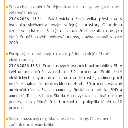
Penta chce proměnit Budějovickou. U metra by mohly vzniknout
výškové budovy
23.06.2026 13:31
Budějovickou čeká velká přestavba s
bydlením, službami a novými veřejnými prostory. O podobu
území se utká osm českých a zahraničních architektonických
týmů. Soutěž prověří i výškové budovy, stavba má začít v roce
2029.
Evropský automobilový trh roste, pětinu prodejů už tvoří
elektromobily
23.06.2026 13:31
Prodej nových osobních automobilů v EU v
květnu meziročně vzrostl o 3,2 procenta. Podíl čistě
elektrických a hybridních aut na trhu dál roste , zatímco podíl
vozů se spalovacími motory klesl na zhruba 30 procent. Výrazný
meziroční růst v EU zaznamenaly čínská automobilka BYD a
americká Tesla, zatímco Škoda Auto vykázala za květn mírný
pokles, ale v pětiměsíčním horizontu si polepšila téměř o 12
procent.
Startup navázaný na grid.online získal miliony. Chce změnit
způsob doručování balíků