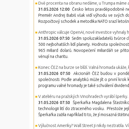
Dvě procenta na obranu nedáme, u Trumpa máme ale 
31.05.2026 12:00
Česko letos pravděpodobně nesp
Premiér Andrej Babiš však vidí výhodu ve svých
Rozpočtový schodek a metodika NATO srazí letošní
Anthropic válcuje OpenAI, nové investice vyhnaly h
31.05.2026 07:50
Sedm spoluzakladatelů tvůrce ch
500 nejbohatších lidí planety. Hodnota společnost
965 miliard dolarů. Novopečení miliardáři se při
věnují na charitu.
Konec ČEZ na burze se blíží. Valná hromada ukáže, 
31.05.2026 07:50
Akcionáři ČEZ budou v pondělí
společnosti. Podle analytiků může jít o první kro
programu valné hromady je také schválení dividendy
V ateliéru na pražských Vinohradech vyrábí šperky.
31.05.2026 07:50
Šperkařka Magdalena Šťastníkov
technologii lití do ztraceného vosku. Přestože její
Šperkařka zažila například ti to, že jí mosazná štět
Výlučnost Ameriky? Wall Street ji nikdy neztratila. 