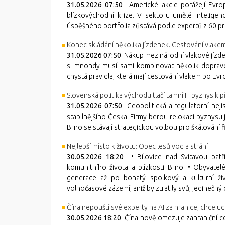
31.05.2026 07:50
Americké akcie porážejí Evrop
blízkovýchodní krize. V sektoru umělé intelig
úspěšného portfolia zůstává podle expertů z 60 pr
Konec skládání několika jízdenek. Cestování vlake
31.05.2026 07:50
Nákup mezinárodní vlakové jízden
si mnohdy musí sami kombinovat několik dopravců
chystá pravidla, která mají cestování vlakem po Ev
Slovenská politika východu tlačí tamní IT byznys k
31.05.2026 07:50
Geopolitická a regulatorní nej
stabilnějšího Česka. Firmy berou relokaci byznysu j
Brno se stávají strategickou volbou pro škálování f
Nejlepší místo k životu: Obec lesů vod a strání
30.05.2026 18:20
• Bílovice nad Svitavou patří 
komunitního života a blízkosti Brno. • Obyvatelé
generace až po bohatý spolkový a kulturní živo
volnočasové zázemí, aniž by ztratily svůj jedinečný 
Čína nepouští své experty na AI za hranice, chce u
30.05.2026 18:20
Čína nově omezuje zahraniční ce