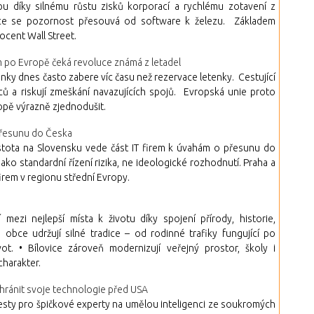
u díky silnému růstu zisků korporací a rychlému zotavení z
ence se pozornost přesouvá od software k železu. Základem
ocent Wall Street.
m po Evropě čeká revoluce známá z letadel
ky dnes často zabere víc času než rezervace letenky. Cestující
 a riskují zmeškání navazujících spojů. Evropská unie proto
ropě výrazně zjednodušit.
 přesunu do Česka
istota na Slovensku vede část IT firem k úvahám o přesunu do
ako standardní řízení rizika, ne ideologické rozhodnutí. Praha a
irem v regionu střední Evropy.
mezi nejlepší místa k životu díky spojení přírody, historie,
 obce udržují silné tradice – od rodinné trafiky fungující po
t. • Bílovice zároveň modernizují veřejný prostor, školy i
charakter.
chránit svoje technologie před USA
sty pro špičkové experty na umělou inteligenci ze soukromých