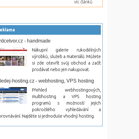
víc článků
eklama
rdcetvor.cz - handmade
Nákupní galerie rukodělných
výrobků, služeb a materiálů. Můžete
si zde otevřít svůj obchod a začít
prodávat nebo jen nakupovat.
ledej-hosting.cz - webhosting, VPS hosting
Přehled webhostingových,
multihosting a VPS hosting
programů s možností jejich
pokročilého vyhledávání a
rovnávání. Najděte si jednoduše vhodný hosting.