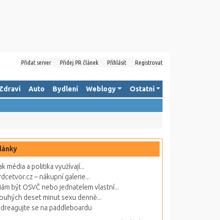
Přidat server
Přidej PR článek
Přihlásit
Registrovat
Zdraví
Auto
Bydlení
Weblogy
Ostatní
lánky
ak média a politika využívají...
rdcetvor.cz – nákupní galerie...
ám být OSVČ nebo jednatelem vlastní...
ouhých deset minut sexu denně...
dreagujte se na paddleboardu