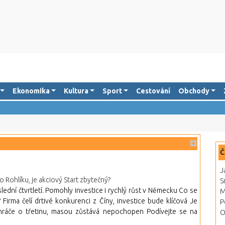
Ekonomika
Kultura
Sport
Cestování
Obchody
Č
J
 Rohlíku, je akciový Start zbytečný?
S
lední čtvrtletí. Pomohly investice i rychlý růst v Německu Co se
M
irma čelí drtivé konkurenci z Číny, investice bude klíčová Je
P
é hráče o třetinu, masou zůstává nepochopen Podívejte se na
O