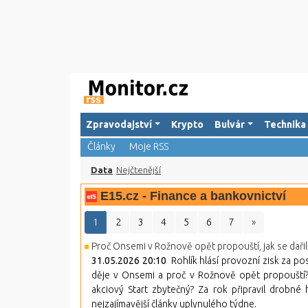
Zpravodajství
Krypto
Bulvár
Technika
Články
Moje RSS
Data
Nejčtenější
E15.cz - Finance a bankovnictví
1
2
3
4
5
6
7
»
Proč Onsemi v Rožnově opět propouští, jak se dařilo
31.05.2026 20:10
Rohlík hlásí provozní zisk za pos
děje v Onsemi a proč v Rožnově opět propouští? F
akciový Start zbytečný? Za rok připravil drobn
nejzajímavější články uplynulého týdne.