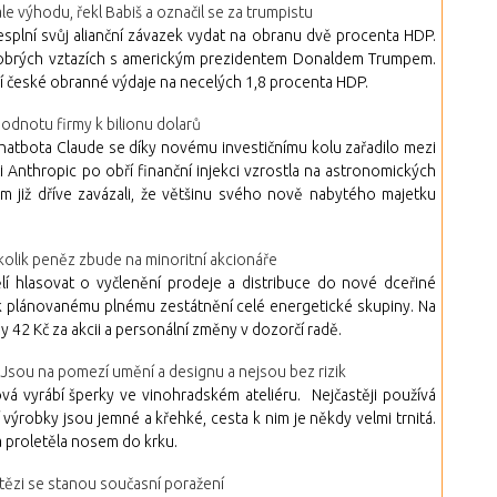
výhodu, řekl Babiš a označil se za trumpistu
lní svůj alianční závazek vydat na obranu dvě procenta HDP.
 dobrých vztazích s americkým prezidentem Donaldem Trumpem.
 české obranné výdaje na necelých 1,8 procenta HDP.
odnotu firmy k bilionu dolarů
atbota Claude se díky novému investičnímu kolu zařadilo mezi
i Anthropic po obří finanční injekci vzrostla na astronomických
tom již dříve zavázali, že většinu svého nově nabytého majetku
kolik peněz zbude na minoritní akcionáře
 hlasovat o vyčlenění prodeje a distribuce do nové dceřiné
k k plánovanému plnému zestátnění celé energetické skupiny. Na
 42 Kč za akcii a personální změny v dozorčí radě.
 Jsou na pomezí umění a designu a nejsou bez rizik
á vyrábí šperky ve vinohradském ateliéru. Nejčastěji používá
 výrobky jsou jemné a křehké, cesta k nim je někdy velmi trnitá.
ina proletěla nosem do krku.
Vítězi se stanou současní poražení