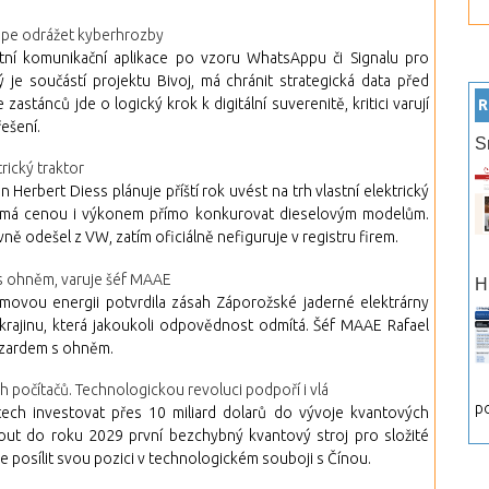
lépe odrážet kyberhrozby
tní komunikační aplikace po vzoru WhatsAppu či Signalu pro
je součástí projektu Bivoj, má chránit strategická data před
astánců jde o logický krok k digitální suverenitě, kritici varují
R
řešení.
S
rický traktor
erbert Diess plánuje příští rok uvést na trh vlastní elektrický
erií má cenou i výkonem přímo konkurovat dieselovým modelům.
ně odešel z VW, zatím oficiálně nefiguruje v registru firem.
 s ohněm, varuje šéf MAAE
H
ovou energii potvrdila zásah Záporožské jaderné elektrárny
krajinu, která jakoukoli odpovědnost odmítá. Šéf MAAE Rafael
hazardem s ohněm.
h počítačů. Technologickou revoluci podpoří i vlá
po
tech investovat přes 10 miliard dolarů do vývoje kvantových
nout do roku 2029 první bezchybný kvantový stroj pro složité
ce posílit svou pozici v technologickém souboji s Čínou.