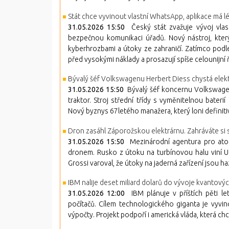
Stát chce vyvinout vlastní WhatsApp, aplikace má 
31.05.2026 15:50
Český stát zvažuje vývoj vlas
bezpečnou komunikaci úřadů. Nový nástroj, který 
kyberhrozbami a útoky ze zahraničí. Zatímco podle z
před vysokými náklady a prosazují spíše celounijní 
Bývalý šéf Volkswagenu Herbert Diess chystá elekt
31.05.2026 15:50
Bývalý šéf koncernu Volkswagen H
traktor. Stroj střední třídy s vyměnitelnou bat
Nový byznys 67letého manažera, který loni definitiv
Dron zasáhl Záporožskou elektrárnu. Zahráváte si
31.05.2026 15:50
Mezinárodní agentura pro atom
dronem. Rusko z útoku na turbínovou halu viní U
Grossi varoval, že útoky na jaderná zařízení jsou 
IBM nalije deset miliard dolarů do vývoje kvantovýc
31.05.2026 12:00
IBM plánuje v příštích pěti le
počítačů. Cílem technologického giganta je vyvi
výpočty. Projekt podpoří i americká vláda, která ch