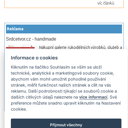
víc článků
Reklama
Srdcetvor.cz - handmade
Nákupní galerie rukodělných výrobků, služeb a
materiálů. Můžete si zde otevřít svůj obchod a
Informace o cookies
začít prodávat nebo jen nakupovat.
Kliknutím na tlačítko Souhlasím se vším se uloží
Hledej-hosting.cz - webhosting, VPS
technické, analytické a marketingové soubory cookie,
hosting
abychom vám mohli umožnit pohodlné používání
Přehled webhostingových, multihosting a VPS
stránek, měřit funkčnost našich stránek a cílit na vás
hosting programů s možností jejich
reklamu. Další podrobnosti týkající se souborů cookie a
pokročilého vyhledávání a porovnávání.
dalších citlivých údajů naleznete na
více informací
. Své
Najděte si jednoduše vhodný hosting.
preference můžete snadno upravit kliknutím na Nastavení
cookies.
Přidat server
Propagace
Co je RSS
o
Přijmout všechny
rssMonitor.cz
Partneři
Reklama
Podmínky používání
Ochrana