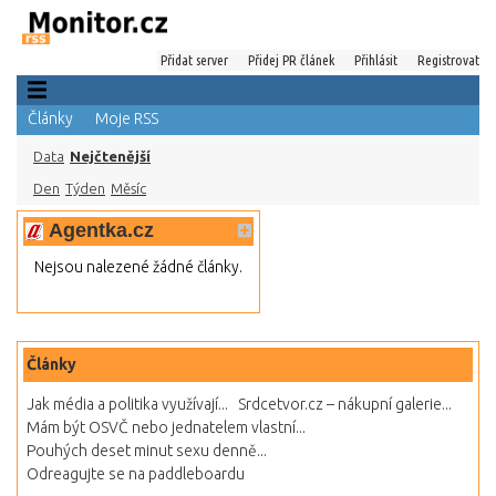
Přidat server
Přidej PR článek
Přihlásit
Registrovat
Články
Moje RSS
Data
Nejčtenější
Den
Týden
Měsíc
Agentka.cz
Nejsou nalezené žádné články.
Články
Jak média a politika využívají...
Srdcetvor.cz – nákupní galerie...
Mám být OSVČ nebo jednatelem vlastní...
Pouhých deset minut sexu denně...
Odreagujte se na paddleboardu