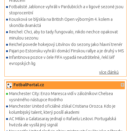
Hradcem
Fotbalisté Jablonce vyhráli v Pardubicích a v ligové sezoně jsou
stoprocentní
Kousková se blýskla na British Open výborným 4. kolem a
skončila dvanáctá
Reichel: Chci, aby to tady fungovalo, nikdo nechce opakovat
minulou sezonu
Reichel povede hokejový Litvínov do sezony jako hlavní trenér
Pajari po Estonsku vyhrál i domácí Finskou rallye a je druhý v MS
Infantinova pozice v čele FIFA vypadá neudržitelně, řekl šéf
evropských lig
více článků
FotbalPortal.cz
Manchester City: Enzo Maresca vidí v záložníkovi Chelsea
vysněného nástupce Rodriho
Manchester United oficiálně získal Cristiana Orozca. Kdo je
kolumbijský talent, který posílí akademi
AC Milán a Galatasaray jednají o Rafaelu Leãovi. Portugalská
hvězda ale vysílá jiný signál