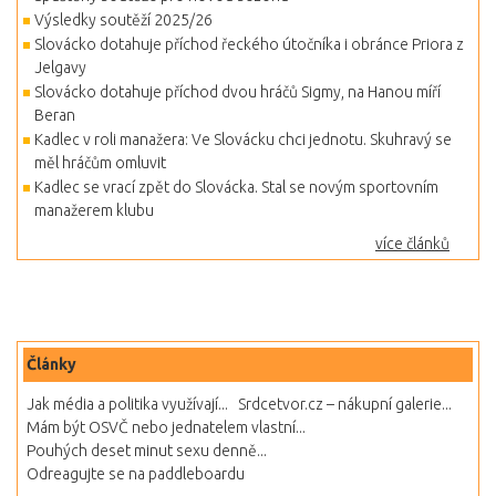
Výsledky soutěží 2025/26
Slovácko dotahuje příchod řeckého útočníka i obránce Priora z
Jelgavy
Slovácko dotahuje příchod dvou hráčů Sigmy, na Hanou míří
Beran
Kadlec v roli manažera: Ve Slovácku chci jednotu. Skuhravý se
měl hráčům omluvit
Kadlec se vrací zpět do Slovácka. Stal se novým sportovním
manažerem klubu
více článků
Články
Jak média a politika využívají...
Srdcetvor.cz – nákupní galerie...
Mám být OSVČ nebo jednatelem vlastní...
Pouhých deset minut sexu denně...
Odreagujte se na paddleboardu