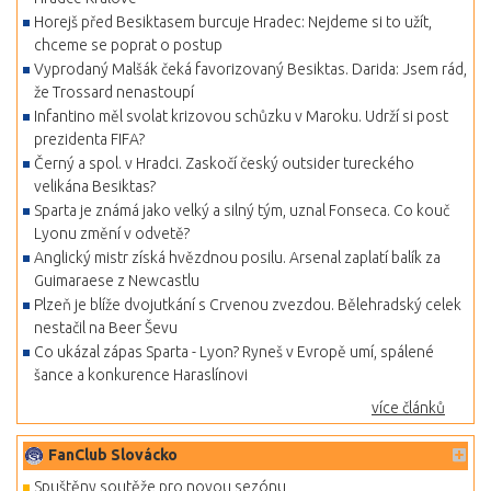
Horejš před Besiktasem burcuje Hradec: Nejdeme si to užít,
chceme se poprat o postup
Vyprodaný Malšák čeká favorizovaný Besiktas. Darida: Jsem rád,
že Trossard nenastoupí
Infantino měl svolat krizovou schůzku v Maroku. Udrží si post
prezidenta FIFA?
Černý a spol. v Hradci. Zaskočí český outsider tureckého
velikána Besiktas?
Sparta je známá jako velký a silný tým, uznal Fonseca. Co kouč
Lyonu změní v odvetě?
Anglický mistr získá hvězdnou posilu. Arsenal zaplatí balík za
Guimaraese z Newcastlu
Plzeň je blíže dvojutkání s Crvenou zvezdou. Bělehradský celek
nestačil na Beer Ševu
Co ukázal zápas Sparta - Lyon? Ryneš v Evropě umí, spálené
šance a konkurence Haraslínovi
více článků
FanClub Slovácko
Spuštěny soutěže pro novou sezónu