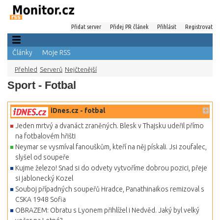
Přidat server
Přidej PR článek
Přihlásit
Registrovat
Články
Moje RSS
Přehled
Serverů
Nejčtenější
Sport - Fotbal
iDnes.cz - fotbal
Jeden mrtvý a dvanáct zraněných. Blesk v Thajsku udeřil přímo
na fotbalovém hřišti
Neymar se vysmíval fanouškům, kteří na něj pískali. Jsi zoufalec,
slyšel od soupeře
Kujme železo! Snad si do odvety vytvoříme dobrou pozici, přeje
si jablonecký Kozel
Souboj případných soupeřů Hradce, Panathinaikos remizoval s
CSKA 1948 Sofia
OBRAZEM: Obratu s Lyonem přihlížel i Nedvěd. Jaký byl velký