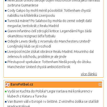
Newcastle United sleduje objev mistrovství světa jako náhradu
za Bruna Guimarãese
Cody Gakpo by mohl měnit působiště: Tottenham chystá
nabídku na křídelníka Liverpoolu
Turecká mánie? Po Salahovi by mohla do země odejít další
megastar, tentokrát z Realu Madrid
Gianni Infantino čelí zdrcující kritice: Legendární Figo žádá
okamžitou rezignaci šéfa fotbalu
Odejde Lewis-Skelly z Arsenalu do Manchesteru United?
Londýnský klub se již rozhodl
Liverpool může získat obránce Realu Madrid. Mourinho dal
zelenou k odchodu, problém je ale jinde
Přestupové spekulace: Tottenham hledá posily do útoku.
Manchester United chystá ambiciózní krok
více článků
EuroFotbal.cz
Vydá se Kuchta do Polska? Legia Varšava má konkurenci v
klubech z Kataru a Turecka
Van Buren válí v Evropě i v češtině. Z věčného žolíka se stal lídr
Hradce Králové