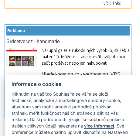
víc článků
Reklama
Srdcetvor.cz - handmade
Nákupní galerie rukodělných výrobků, služeb a
materiálů. Můžete si zde otevřít svůj obchod a
začít prodávat nebo jen nakupovat.
Hledej-hosting.cz - webhosting, VPS
hosting
Informace o cookies
Přehled webhostingových, multihosting a VPS
Kliknutím na tlačítko Souhlasím se vším se uloží
hosting programů s možností jejich
technické, analytické a marketingové soubory cookie,
pokročilého vyhledávání a porovnávání.
abychom vám mohli umožnit pohodlné používání
Najděte si jednoduše vhodný hosting.
stránek, měřit funkčnost našich stránek a cílit na vás
reklamu. Další podrobnosti týkající se souborů cookie a
dalších citlivých údajů naleznete na
více informací
. Své
Přidat server
Propagace
Co je RSS
o
preference můžete snadno upravit kliknutím na Nastavení
rssMonitor.cz
Partneři
Reklama
Podmínky používání
Ochrana