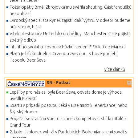
večer na Letné?
Požár opět v Brně, Zbrojovka mu svěřila skauting. Část fanoušků
nesouhlasí
Evropský specialista Ryneš zajistil další výhru. V odvetě budeme
hrát stejně, hlásí
Vítek přestoupí z United do druhé ligy. Manchester si ale pojistil
zpětný odkup
Infantino svolal krizovou schůzku, vedení FIFA letí do Maroka
Plzeň je blízko duelu s Crvenou zvezdou, Srbové podlehli
Hapoelu Beer Ševa
více článků
SN - Fotbal
Lepší by pro nás asi byla Beer Ševa, odveta doma je výhoda,
uvedli Plzeňští
Spartu v případě postupu čeká v Lize mistrů Fenerbahce, nebo
Štýrský Hradec
Pogačar se vrací na Vueltu a chce zkompletovat sbírku titulů z
Grand Tour
2. kolo: Jablonec vyhrál v Pardubicích, Bohemians remizovali s