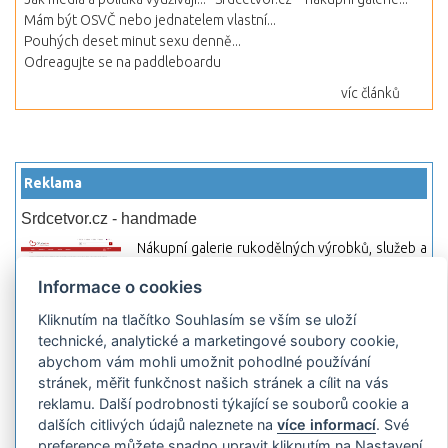
Mám být OSVČ nebo jednatelem vlastní...
Pouhých deset minut sexu denně...
Odreagujte se na paddleboardu
víc článků
Reklama
Srdcetvor.cz - handmade
Nákupní galerie rukodělných výrobků, služeb a
materiálů. Můžete si zde otevřít svůj obchod a
Informace o cookies
začít prodávat nebo jen nakupovat.
Kliknutím na tlačítko Souhlasím se vším se uloží
Hledej-hosting.cz - webhosting, VPS
technické, analytické a marketingové soubory cookie,
hosting
abychom vám mohli umožnit pohodlné používání
Přehled webhostingových, multihosting a VPS
stránek, měřit funkčnost našich stránek a cílit na vás
hosting programů s možností jejich
reklamu. Další podrobnosti týkající se souborů cookie a
pokročilého vyhledávání a porovnávání.
dalších citlivých údajů naleznete na
více informací
. Své
Najděte si jednoduše vhodný hosting.
preference můžete snadno upravit kliknutím na Nastavení