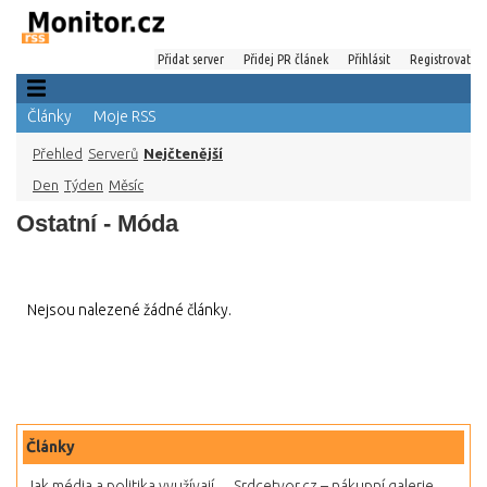
Přidat server
Přidej PR článek
Přihlásit
Registrovat
Články
Moje RSS
Přehled
Serverů
Nejčtenější
Den
Týden
Měsíc
Ostatní - Móda
Nejsou nalezené žádné články.
Články
Jak média a politika využívají...
Srdcetvor.cz – nákupní galerie...