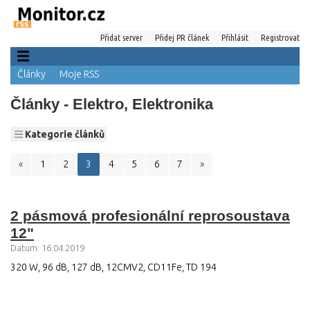
Přidat server
Přidej PR článek
Přihlásit
Registrovat
Články
Moje RSS
Články - Elektro, Elektronika
Kategorie článků
«
1
2
3
4
5
6
7
»
2 pásmová profesionální reprosoustava
12"
Datum: 16.04.2019
320 W, 96 dB, 127 dB, 12CMV2, CD11Fe, TD 194