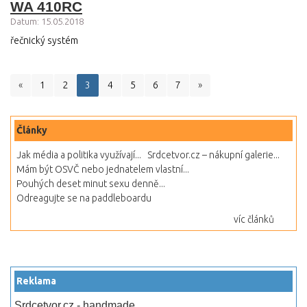
WA 410RC
Datum: 15.05.2018
řečnický systém
«
1
2
3
4
5
6
7
»
Články
Jak média a politika využívají...
Srdcetvor.cz – nákupní galerie...
Mám být OSVČ nebo jednatelem vlastní...
Pouhých deset minut sexu denně...
Odreagujte se na paddleboardu
víc článků
Reklama
Srdcetvor.cz - handmade