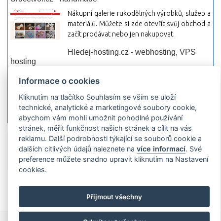
Nákupní galerie rukodělných výrobků, služeb a
materiálů. Můžete si zde otevřít svůj obchod a
začít prodávat nebo jen nakupovat.
Hledej-hosting.cz - webhosting, VPS
hosting
Přehled webhostingových, multihosting a VPS
Informace o cookies
hosting programů s možností jejich
Kliknutím na tlačítko Souhlasím se vším se uloží
pokročilého vyhledávání a porovnávání.
technické, analytické a marketingové soubory cookie,
Najděte si jednoduše vhodný hosting.
abychom vám mohli umožnit pohodlné používání
stránek, měřit funkčnost našich stránek a cílit na vás
reklamu. Další podrobnosti týkající se souborů cookie a
Přidat server
Propagace
Co je RSS
o
dalších citlivých údajů naleznete na
více informací
. Své
rssMonitor.cz
Partneři
Reklama
Podmínky používání
Ochrana
preference můžete snadno upravit kliknutím na Nastavení
osobních údajů
Kontakt
cookies.
Copyright © 2009 rssMonitor.cz Všechny práva vyhrazené. Autor a
provozovatel nezodpovídá za obsah a jeho následky.
Přijmout všechny