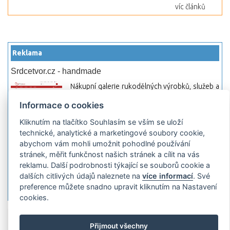
víc článků
Reklama
Srdcetvor.cz - handmade
Nákupní galerie rukodělných výrobků, služeb a
materiálů. Můžete si zde otevřít svůj obchod a
Informace o cookies
začít prodávat nebo jen nakupovat.
Kliknutím na tlačítko Souhlasím se vším se uloží
Hledej-hosting.cz - webhosting, VPS
technické, analytické a marketingové soubory cookie,
hosting
abychom vám mohli umožnit pohodlné používání
Přehled webhostingových, multihosting a VPS
stránek, měřit funkčnost našich stránek a cílit na vás
hosting programů s možností jejich
reklamu. Další podrobnosti týkající se souborů cookie a
pokročilého vyhledávání a porovnávání.
dalších citlivých údajů naleznete na
více informací
. Své
Najděte si jednoduše vhodný hosting.
preference můžete snadno upravit kliknutím na Nastavení
cookies.
Přidat server
Propagace
Co je RSS
o
Přijmout všechny
rssMonitor.cz
Partneři
Reklama
Podmínky používání
Ochrana