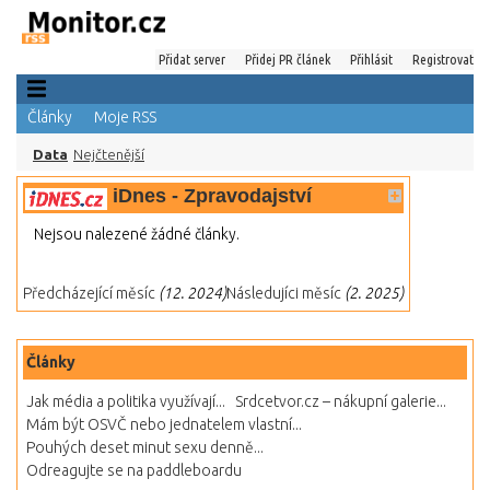
Přidat server
Přidej PR článek
Přihlásit
Registrovat
Články
Moje RSS
Data
Nejčtenější
iDnes - Zpravodajství
Nejsou nalezené žádné články.
Předcházející měsíc
(12. 2024)
Následujíci měsíc
(2. 2025)
Články
Jak média a politika využívají...
Srdcetvor.cz – nákupní galerie...
Mám být OSVČ nebo jednatelem vlastní...
Pouhých deset minut sexu denně...
Odreagujte se na paddleboardu