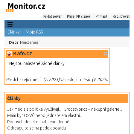
Přidat server
Přidej PR článek
Přihlásit
Registrovat
Články
Moje RSS
Data
Nejčtenější
Kafe.cz
Nejsou nalezené žádné články.
Předcházející měsíc
(7. 2025)
Následujíci měsíc
(9. 2025)
Články
Jak média a politika využívají...
Srdcetvor.cz – nákupní galerie...
Mám být OSVČ nebo jednatelem vlastní...
Pouhých deset minut sexu denně...
Odreagujte se na paddleboardu