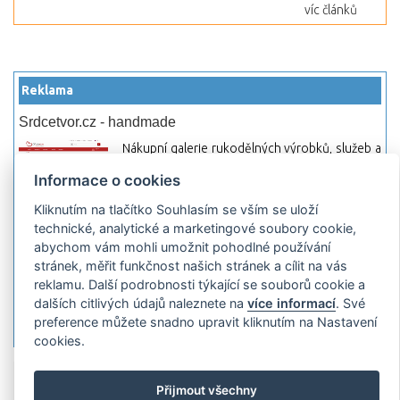
víc článků
Reklama
Srdcetvor.cz - handmade
Nákupní galerie rukodělných výrobků, služeb a
materiálů. Můžete si zde otevřít svůj obchod a
Informace o cookies
začít prodávat nebo jen nakupovat.
Kliknutím na tlačítko Souhlasím se vším se uloží
Hledej-hosting.cz - webhosting, VPS
technické, analytické a marketingové soubory cookie,
hosting
abychom vám mohli umožnit pohodlné používání
Přehled webhostingových, multihosting a VPS
stránek, měřit funkčnost našich stránek a cílit na vás
hosting programů s možností jejich
reklamu. Další podrobnosti týkající se souborů cookie a
pokročilého vyhledávání a porovnávání.
dalších citlivých údajů naleznete na
více informací
. Své
Najděte si jednoduše vhodný hosting.
preference můžete snadno upravit kliknutím na Nastavení
cookies.
Přidat server
Propagace
Co je RSS
o
Přijmout všechny
rssMonitor.cz
Partneři
Reklama
Podmínky používání
Ochrana