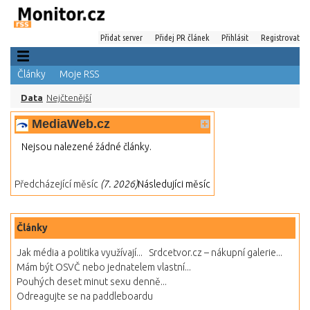
Přidat server
Přidej PR článek
Přihlásit
Registrovat
Články
Moje RSS
Data
Nejčtenější
MediaWeb.cz
Nejsou nalezené žádné články.
Předcházející měsíc
(7. 2026)
Následujíci měsíc
Články
Jak média a politika využívají...
Srdcetvor.cz – nákupní galerie...
Mám být OSVČ nebo jednatelem vlastní...
Pouhých deset minut sexu denně...
Odreagujte se na paddleboardu