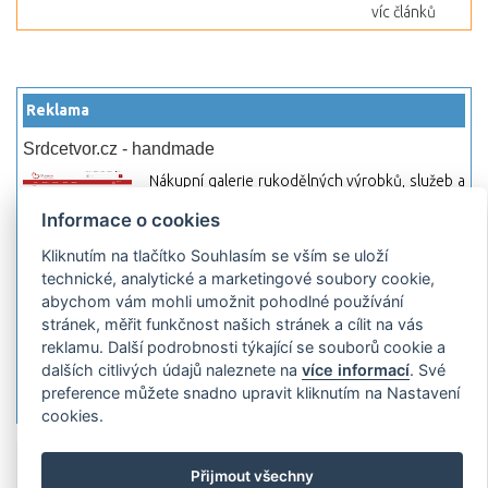
víc článků
Reklama
Srdcetvor.cz - handmade
Nákupní galerie rukodělných výrobků, služeb a
materiálů. Můžete si zde otevřít svůj obchod a
Informace o cookies
začít prodávat nebo jen nakupovat.
Kliknutím na tlačítko Souhlasím se vším se uloží
Hledej-hosting.cz - webhosting, VPS
technické, analytické a marketingové soubory cookie,
hosting
abychom vám mohli umožnit pohodlné používání
Přehled webhostingových, multihosting a VPS
stránek, měřit funkčnost našich stránek a cílit na vás
hosting programů s možností jejich
reklamu. Další podrobnosti týkající se souborů cookie a
pokročilého vyhledávání a porovnávání.
dalších citlivých údajů naleznete na
více informací
. Své
Najděte si jednoduše vhodný hosting.
preference můžete snadno upravit kliknutím na Nastavení
cookies.
Přidat server
Propagace
Co je RSS
o
Přijmout všechny
rssMonitor.cz
Partneři
Reklama
Podmínky používání
Ochrana