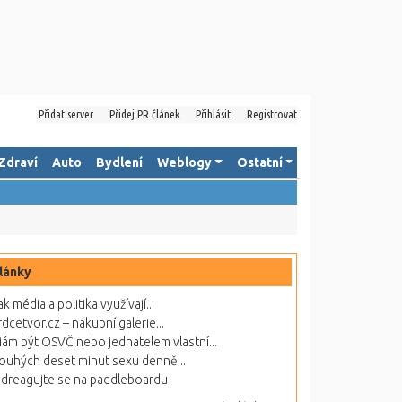
Přidat server
Přidej PR článek
Přihlásit
Registrovat
Zdraví
Auto
Bydlení
Weblogy
Ostatní
lánky
ak média a politika využívají...
rdcetvor.cz – nákupní galerie...
ám být OSVČ nebo jednatelem vlastní...
ouhých deset minut sexu denně...
dreagujte se na paddleboardu