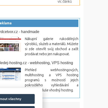
víc článků
eklama
rdcetvor.cz - handmade
Nákupní galerie rukodělných
výrobků, služeb a materiálů. Můžete
si zde otevřít svůj obchod a začít
prodávat nebo jen nakupovat.
ledej-hosting.cz - webhosting, VPS hosting
Přehled webhostingových,
multihosting a VPS hosting
programů s možností jejich
pokročilého vyhledávání a
rovnávání. Najděte si jednoduše vhodný hosting.
jmout všechny