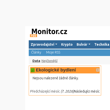
Zpravodajství
Krypto
Bulvár
Technika
Články
Moje RSS
Data
Nejčtenější
Ekologické bydlení
Nejsou nalezené žádné články.
Předcházející měsíc
(7. 2026)
Následujíci měsíc