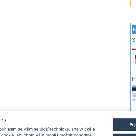
R
S
H
po
ies
Při
Souhlasím se vším se uloží technické, analytické a
rtneři
Reklama
Podmínky používání
Ochrana osobních údajů
Kontakt
 cookie, abychom vám mohli umožnit pohodlné