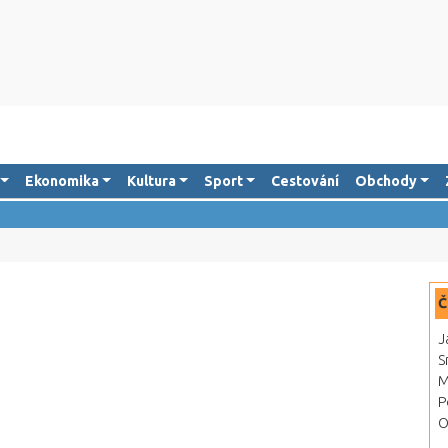
Ekonomika
Kultura
Sport
Cestování
Obchody
Č
J
S
M
P
O