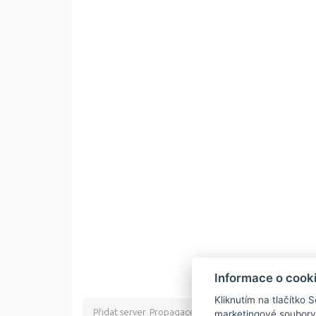
Informace o cook
Kliknutím na tlačítko 
Přidat server
Propagace
Co je RSS
o rssMonitor.cz
Pa
marketingové soubory