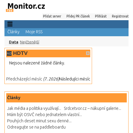
Přidat server
Přidej PR článek
Přihlásit
Registrovat
Články
Moje RSS
Data
Nejčtenější
HDTV
Nejsou nalezené žádné články.
Předcházející měsíc
(7. 2026)
Následujíci měsíc
Články
Jak média a politika využívají...
Srdcetvor.cz – nákupní galerie...
Mám být OSVČ nebo jednatelem vlastní...
Pouhých deset minut sexu denně...
Odreagujte se na paddleboardu