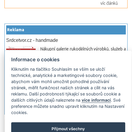
víc článků
Reklama
Srdcetvor.cz - handmade
Nákupní galerie rukodělných výrobků, služeb a
materiálů. Můžete si zde otevřít svůj obchod a
Informace o cookies
začít prodávat nebo jen nakupovat.
Kliknutím na tlačítko Souhlasím se vším se uloží
Hledej-hosting.cz - webhosting, VPS
technické, analytické a marketingové soubory cookie,
hosting
abychom vám mohli umožnit pohodlné používání
Přehled webhostingových, multihosting a VPS
stránek, měřit funkčnost našich stránek a cílit na vás
hosting programů s možností jejich
reklamu. Další podrobnosti týkající se souborů cookie a
pokročilého vyhledávání a porovnávání.
dalších citlivých údajů naleznete na
více informací
. Své
Najděte si jednoduše vhodný hosting.
preference můžete snadno upravit kliknutím na Nastavení
cookies.
Přidat server
Propagace
Co je RSS
o
Přijmout všechny
rssMonitor.cz
Partneři
Reklama
Podmínky používání
Ochrana