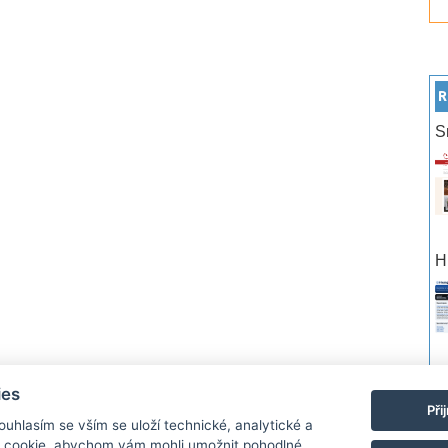
R
S
H
po
ies
Při
Souhlasím se vším se uloží technické, analytické a
rtneři
Reklama
Podmínky používání
Ochrana osobních údajů
Kontakt
 cookie, abychom vám mohli umožnit pohodlné