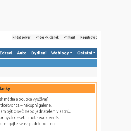
Přidat server
Přidej PR článek
Přihlásit
Registrovat
Zdraví
Auto
Bydlení
Weblogy
Ostatní
lánky
ak média a politika využívají...
rdcetvor.cz – nákupní galerie...
ám být OSVČ nebo jednatelem vlastní...
ouhých deset minut sexu denně...
dreagujte se na paddleboardu