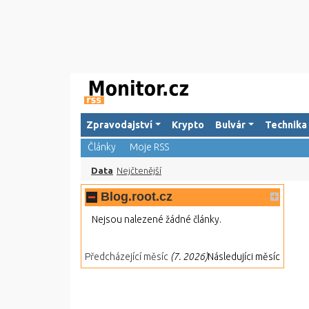
Zpravodajství
Krypto
Bulvár
Technika
Články
Moje RSS
Data
Nejčtenější
Blog.root.cz
Nejsou nalezené žádné články.
Předcházející měsíc
(7. 2026)
Následujíci měsíc