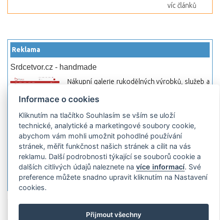
víc článků
Reklama
Srdcetvor.cz - handmade
Nákupní galerie rukodělných výrobků, služeb a
materiálů. Můžete si zde otevřít svůj obchod a
Informace o cookies
začít prodávat nebo jen nakupovat.
Kliknutím na tlačítko Souhlasím se vším se uloží
Hledej-hosting.cz - webhosting, VPS
technické, analytické a marketingové soubory cookie,
hosting
abychom vám mohli umožnit pohodlné používání
Přehled webhostingových, multihosting a VPS
stránek, měřit funkčnost našich stránek a cílit na vás
hosting programů s možností jejich
reklamu. Další podrobnosti týkající se souborů cookie a
pokročilého vyhledávání a porovnávání.
dalších citlivých údajů naleznete na
více informací
. Své
Najděte si jednoduše vhodný hosting.
preference můžete snadno upravit kliknutím na Nastavení
cookies.
Přidat server
Propagace
Co je RSS
o
Přijmout všechny
rssMonitor.cz
Partneři
Reklama
Podmínky používání
Ochrana