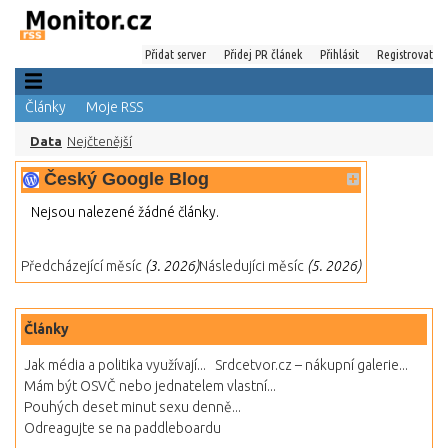
Přidat server
Přidej PR článek
Přihlásit
Registrovat
Články
Moje RSS
Data
Nejčtenější
Český Google Blog
Nejsou nalezené žádné články.
Předcházející měsíc
(3. 2026)
Následujíci měsíc
(5. 2026)
Články
Jak média a politika využívají...
Srdcetvor.cz – nákupní galerie...
Mám být OSVČ nebo jednatelem vlastní...
Pouhých deset minut sexu denně...
Odreagujte se na paddleboardu