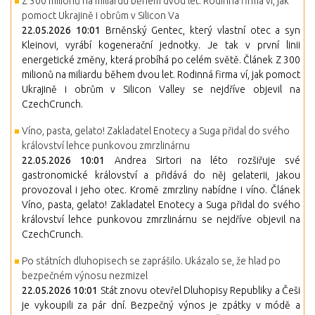
Z 300 milionů na miliardu během dvou let. Rodinná firma ví, jak
pomoct Ukrajině i obrům v Silicon Va
22.05.2026 10:01
Brněnský Gentec, který vlastní otec a syn
Kleinovi, vyrábí kogenerační jednotky. Je tak v první linii
energetické změny, která probíhá po celém světě. Článek Z 300
milionů na miliardu během dvou let. Rodinná firma ví, jak pomoct
Ukrajině i obrům v Silicon Valley se nejdříve objevil na
CzechCrunch.
Víno, pasta, gelato! Zakladatel Enotecy a Suga přidal do svého
království lehce punkovou zmrzlinárnu
22.05.2026 10:01
Andrea Sirtori na léto rozšiřuje své
gastronomické království a přidává do něj gelaterii, jakou
provozoval i jeho otec. Kromě zmrzliny nabídne i víno. Článek
Víno, pasta, gelato! Zakladatel Enotecy a Suga přidal do svého
království lehce punkovou zmrzlinárnu se nejdříve objevil na
CzechCrunch.
Po státních dluhopisech se zaprášilo. Ukázalo se, že hlad po
bezpečném výnosu nezmizel
22.05.2026 10:01
Stát znovu otevřel Dluhopisy Republiky a Češi
je vykoupili za pár dní. Bezpečný výnos je zpátky v módě a