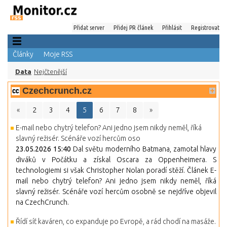
Přidat server
Přidej PR článek
Přihlásit
Registrovat
Články
Moje RSS
Data
Nejčtenější
Czechcrunch.cz
«
2
3
4
5
6
7
8
»
E-mail nebo chytrý telefon? Ani jedno jsem nikdy neměl, říká
slavný režisér. Scénáře vozí hercům oso
23.05.2026 15:40
Dal světu moderního Batmana, zamotal hlavy
diváků v Počátku a získal Oscara za Oppenheimera. S
technologiemi si však Christopher Nolan poradí stěží. Článek E-
mail nebo chytrý telefon? Ani jedno jsem nikdy neměl, říká
slavný režisér. Scénáře vozí hercům osobně se nejdříve objevil
na CzechCrunch.
Řídí síť kaváren, co expanduje po Evropě, a rád chodí na masáže.