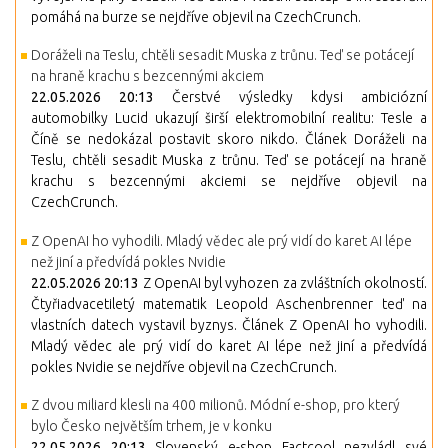
pomáhá na burze se nejdříve objevil na CzechCrunch.
Doráželi na Teslu, chtěli sesadit Muska z trůnu. Teď se potácejí
na hraně krachu s bezcennými akciem
22.05.2026 20:13
Čerstvé výsledky kdysi ambiciózní
automobilky Lucid ukazují širší elektromobilní realitu: Tesle a
Číně se nedokázal postavit skoro nikdo. Článek Doráželi na
Teslu, chtěli sesadit Muska z trůnu. Teď se potácejí na hraně
krachu s bezcennými akciemi se nejdříve objevil na
CzechCrunch.
Z OpenAI ho vyhodili. Mladý vědec ale prý vidí do karet AI lépe
než jiní a předvídá pokles Nvidie
22.05.2026 20:13
Z OpenAI byl vyhozen za zvláštních okolností.
Čtyřiadvacetiletý matematik Leopold Aschenbrenner teď na
vlastních datech vystavil byznys. Článek Z OpenAI ho vyhodili.
Mladý vědec ale prý vidí do karet AI lépe než jiní a předvídá
pokles Nvidie se nejdříve objevil na CzechCrunch.
Z dvou miliard klesli na 400 milionů. Módní e-shop, pro který
bylo Česko největším trhem, je v konku
22.05.2026 20:13
Slovenský e-shop Factcool nezvládl své