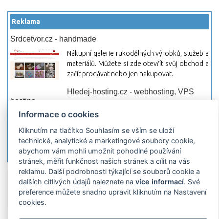
Reklama
Srdcetvor.cz - handmade
Nákupní galerie rukodělných výrobků, služeb a
materiálů. Můžete si zde otevřít svůj obchod a
začít prodávat nebo jen nakupovat.
Hledej-hosting.cz - webhosting, VPS
hosting
Informace o cookies
Přehled webhostingových, multihosting a VPS
hosting programů s možností jejich
Kliknutím na tlačítko Souhlasím se vším se uloží
pokročilého vyhledávání a porovnávání.
technické, analytické a marketingové soubory cookie,
Najděte si jednoduše vhodný hosting.
abychom vám mohli umožnit pohodlné používání
stránek, měřit funkčnost našich stránek a cílit na vás
reklamu. Další podrobnosti týkající se souborů cookie a
Přidat server
Propagace
Co je RSS
o
dalších citlivých údajů naleznete na
více informací
. Své
rssMonitor.cz
Partneři
Reklama
Podmínky používání
Ochrana
preference můžete snadno upravit kliknutím na Nastavení
osobních údajů
Kontakt
cookies.
Copyright © 2009 rssMonitor.cz Všechny práva vyhrazené. Autor a