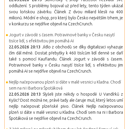
oddlužení. S problémy bojoval už před lety, tento týden ukázal
svou loňskou závěrku. Článek Z dvou miliard klesli na 400
milionů. Módní e-shop, pro který bylo Česko největším trhem, je
v konkurzu se nejdříve objevil na CzechCrunch.
Jogurt v závodě s časem. Potravinové banky v Česku nasytí
tisíce lidí, s efektivitou jim pomáhá AI
22.05.2026 20:13
Jídlo z obchodů se díky digitalizaci vyhazuje
čím dál méně. Dostat přebytky k 460 tisícům lidí denně se daří
také s pomocí Kauflandu. Článek Jogurt v závodě s časem.
Potravinové banky v Česku nasytí tisíce lidí, s efektivitou jim
pomáhá AI se nejdříve objevil na CzechCrunch.
Nejlíp načepovanou plzeň si dáte v malé vesnici u Kladna. Chodí
sem na ni i Barbora Špotáková
22.05.2026 20:13
Slyšeli jste někdy o hospodě U Vandírků z
Kyšic? Dost možná ne, právě tady ale čaruje muž, který letos umí
nejlíp načepovat plzeňské pivo. Článek Nejlíp načepovanou
plzeň si dáte v malé vesnici u Kladna. Chodí sem na ni i Barbora
Špotáková se nejdříve objevil na CzechCrunch.