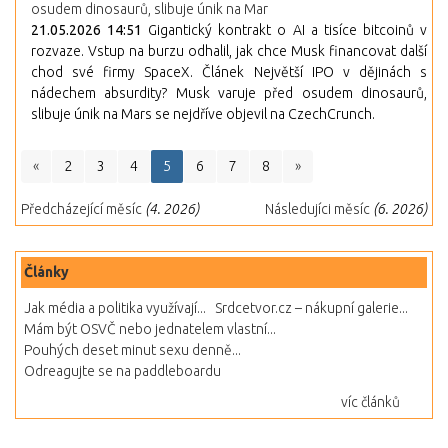
osudem dinosaurů, slibuje únik na Mar
21.05.2026 14:51
Gigantický kontrakt o AI a tisíce bitcoinů v
rozvaze. Vstup na burzu odhalil, jak chce Musk financovat další
chod své firmy SpaceX. Článek Největší IPO v dějinách s
nádechem absurdity? Musk varuje před osudem dinosaurů,
slibuje únik na Mars se nejdříve objevil na CzechCrunch.
«
2
3
4
5
6
7
8
»
Předcházející měsíc
(4. 2026)
Následujíci měsíc
(6. 2026)
Články
Jak média a politika využívají...
Srdcetvor.cz – nákupní galerie...
Mám být OSVČ nebo jednatelem vlastní...
Pouhých deset minut sexu denně...
Odreagujte se na paddleboardu
víc článků