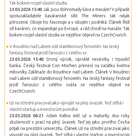
Tak bokem rozjel vlastní studia
23.05.2026 15:40
Jak jsou dohromady káva a masáže? V případě
spoluzakladatele kaváranské sítě The Miners tak nějak
přirozeně. Oboje ho fascinuje a v obojím i podniká. Článek Řídí
síť kaváren, co expanduje po Evropě, a rád chodí na masáže. Tak
bokem rozjel vlastní studia se nejdříve objevil na CzechCrunch.
V Roudnici nad Labem ožil stamilionový fenomén. Na český
fantasy festival jezdí fanoušci z celého sv
23.05.2026 15:40
Drsný výcvik, oprsklé nevěstky i trpasličí
banka. Český festival Con Morhen přenesl na začátku května
milovníky Zaklínače do Roudnice nad Labem. Článek V Roudnici
nad Labem ožil stamilionový fenomén. Na český fantasy festival
jezdí fanoušci z celého světa se nejdříve objevil na
CzechCrunch.
Už na střední pracoval jako vývojář na plný úvazek. Teď stíhá i
vlastní startup a investorům pomáhá
23.05.2026 06:21
Adam Kalina měl už u maturity dva roky
zkušeností s prací na plný úvazek. Teď jej jako prvního Čecha
přijali na prestižní univerzitu. Článek Už na střední pracoval jako
vývojář na plný úvazek. Teď stíhá i vlastní startup a investorům