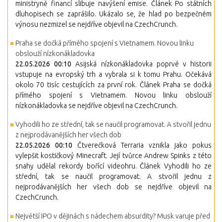
ministryně financí slibuje navýšení emise. Článek Po státních
dluhopisech se zaprášilo. Ukázalo se, že hlad po bezpečném
výnosu nezmizel se nejdříve objevil na CzechCrunch.
Praha se dočká přímého spojení s Vietnamem. Novou linku
obslouží nízkonákladovka
22.05.2026 00:10
Asijská nízkonákladovka poprvé v historii
vstupuje na evropský trh a vybrala si k tomu Prahu. Očekává
okolo 70 tisíc cestujících za první rok. Článek Praha se dočká
přímého spojení s Vietnamem. Novou linku obslouží
nízkonákladovka se nejdříve objevil na CzechCrunch.
Vyhodili ho ze střední, tak se naučil programovat. A stvořil jednu
z nejprodávanějších her všech dob
22.05.2026 00:10
Čtverečková Terraria vznikla jako pokus
vylepšit kostičkový Minecraft. Její tvůrce Andrew Spinks z této
snahy udělal rekordy bořící videohru. Článek Vyhodili ho ze
střední, tak se naučil programovat. A stvořil jednu z
nejprodávanějších her všech dob se nejdříve objevil na
CzechCrunch.
Největší IPO v dějinách s nádechem absurdity? Musk varuje před