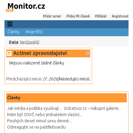
Přidat server
Přidej PR článek
Přihlásit
Registrovat
Články
Moje RSS
Data
Nejčtenější
Actinet zpravodajství
Nejsou nalezené žádné články.
Předcházející měsíc
(7. 2026)
Následujíci měsíc
Články
Jak média a politika využívají...
Srdcetvor.cz – nákupní galerie...
Mám být OSVČ nebo jednatelem vlastní...
Pouhých deset minut sexu denně...
Odreagujte se na paddleboardu