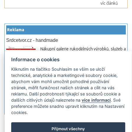
víc článků
Reklama
Srdcetvor.cz - handmade
Nákupní galerie rukodělných výrobků, služeb a
materiálů. Můžete si zde otevřít svůj obchod a
Informace o cookies
začít prodávat nebo jen nakupovat.
Kliknutím na tlačítko Souhlasím se vším se uloží
Hledej-hosting.cz - webhosting, VPS
technické, analytické a marketingové soubory cookie,
hosting
abychom vám mohli umožnit pohodlné používání
Přehled webhostingových, multihosting a VPS
stránek, měřit funkčnost našich stránek a cílit na vás
hosting programů s možností jejich
reklamu. Další podrobnosti týkající se souborů cookie a
pokročilého vyhledávání a porovnávání.
dalších citlivých údajů naleznete na
více informací
. Své
Najděte si jednoduše vhodný hosting.
preference můžete snadno upravit kliknutím na Nastavení
cookies.
Přidat server
Propagace
Co je RSS
o
Přijmout všechny
rssMonitor.cz
Partneři
Reklama
Podmínky používání
Ochrana