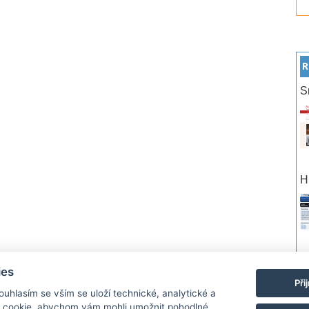
R
S
H
po
ies
Při
Souhlasím se vším se uloží technické, analytické a
rtneři
Reklama
Podmínky používání
Ochrana osobních údajů
Kontakt
 cookie, abychom vám mohli umožnit pohodlné