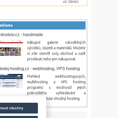
víc článků
eklama
rdcetvor.cz - handmade
Nákupní galerie rukodělných
výrobků, služeb a materiálů. Můžete
si zde otevřít svůj obchod a začít
prodávat nebo jen nakupovat.
ledej-hosting.cz - webhosting, VPS hosting
Přehled webhostingových,
multihosting a VPS hosting
programů s možností jejich
pokročilého vyhledávání a
rovnávání. Najděte si jednoduše vhodný hosting.
jmout všechny