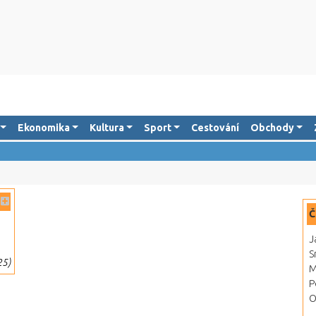
Ekonomika
Kultura
Sport
Cestování
Obchody
Č
J
S
25)
M
P
O