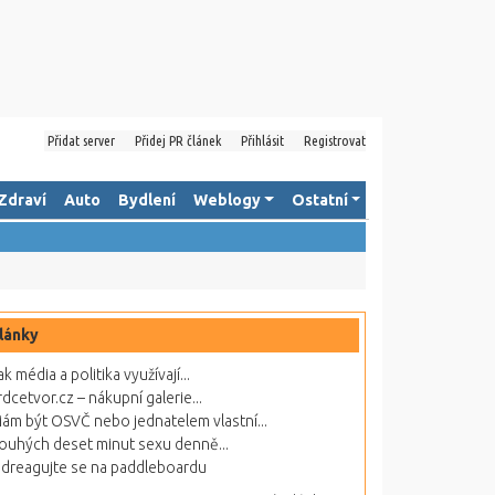
Přidat server
Přidej PR článek
Přihlásit
Registrovat
Zdraví
Auto
Bydlení
Weblogy
Ostatní
lánky
ak média a politika využívají...
rdcetvor.cz – nákupní galerie...
ám být OSVČ nebo jednatelem vlastní...
ouhých deset minut sexu denně...
dreagujte se na paddleboardu