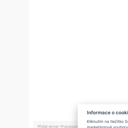
Informace o cook
Kliknutím na tlačítko 
Přidat server
Propagace
Co je RSS
o rssMonitor.cz
Pa
marketingové soubory