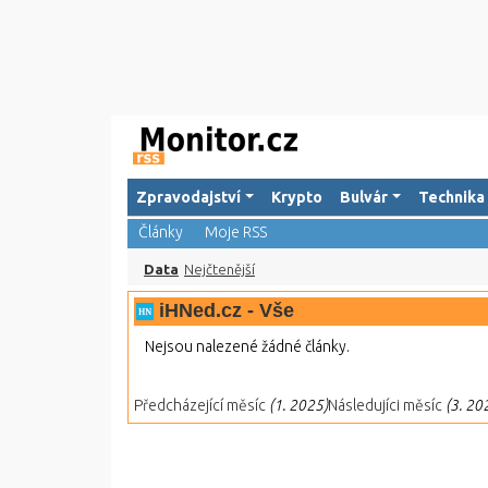
Zpravodajství
Krypto
Bulvár
Technika
Články
Moje RSS
Data
Nejčtenější
iHNed.cz - Vše
Nejsou nalezené žádné články.
Předcházející měsíc
(1. 2025)
Následujíci měsíc
(3. 20