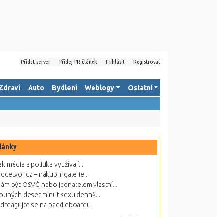
Přidat server
Přidej PR článek
Přihlásit
Registrovat
Zdraví
Auto
Bydlení
Weblogy
Ostatní
lánky
ak média a politika využívají...
rdcetvor.cz – nákupní galerie...
ám být OSVČ nebo jednatelem vlastní...
ouhých deset minut sexu denně...
dreagujte se na paddleboardu