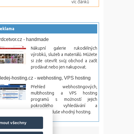
víc článků
eklama
rdcetvor.cz - handmade
Nákupní galerie rukodělných
výrobků, služeb a materiálů. Můžete
si zde otevřít svůj obchod a začít
prodávat nebo jen nakupovat.
ledej-hosting.cz - webhosting, VPS hosting
Přehled webhostingových,
multihosting a VPS hosting
programů s možností jejich
pokročilého vyhledávání a
rovnávání. Najděte si jednoduše vhodný hosting.
jmout všechny