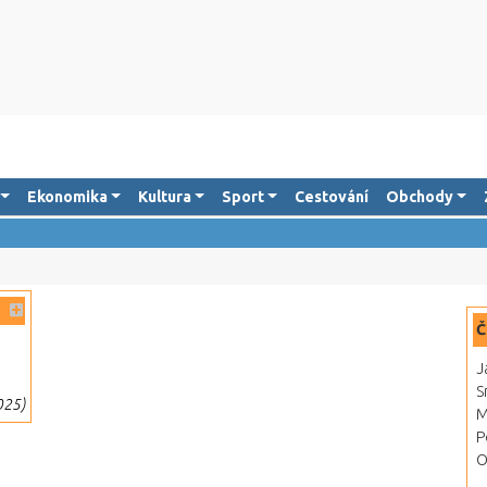
Ekonomika
Kultura
Sport
Cestování
Obchody
Č
J
S
025)
M
P
O