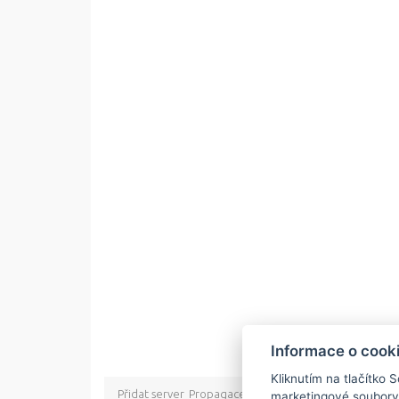
Informace o cook
Kliknutím na tlačítko 
Přidat server
Propagace
Co je RSS
o rssMonitor.cz
Pa
marketingové soubory