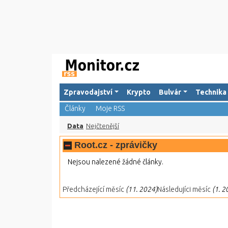
Zpravodajství
Krypto
Bulvár
Technika
Články
Moje RSS
Data
Nejčtenější
Root.cz - zprávičky
Nejsou nalezené žádné články.
Předcházející měsíc
(11. 2024)
Následujíci měsíc
(1. 2