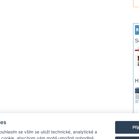
R
S
H
po
ies
Při
Souhlasím se vším se uloží technické, analytické a
rtneři
Reklama
Podmínky používání
Ochrana osobních údajů
Kontakt
 cookie, abychom vám mohli umožnit pohodlné