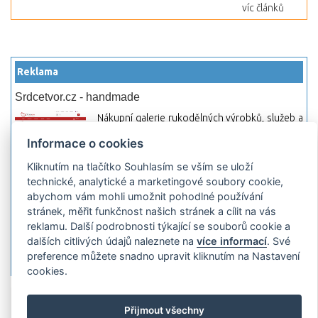
víc článků
Reklama
Srdcetvor.cz - handmade
Nákupní galerie rukodělných výrobků, služeb a
materiálů. Můžete si zde otevřít svůj obchod a
Informace o cookies
začít prodávat nebo jen nakupovat.
Kliknutím na tlačítko Souhlasím se vším se uloží
Hledej-hosting.cz - webhosting, VPS
technické, analytické a marketingové soubory cookie,
hosting
abychom vám mohli umožnit pohodlné používání
Přehled webhostingových, multihosting a VPS
stránek, měřit funkčnost našich stránek a cílit na vás
hosting programů s možností jejich
reklamu. Další podrobnosti týkající se souborů cookie a
pokročilého vyhledávání a porovnávání.
dalších citlivých údajů naleznete na
více informací
. Své
Najděte si jednoduše vhodný hosting.
preference můžete snadno upravit kliknutím na Nastavení
cookies.
Přidat server
Propagace
Co je RSS
o
Přijmout všechny
rssMonitor.cz
Partneři
Reklama
Podmínky používání
Ochrana