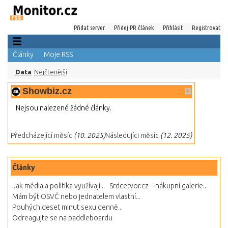
Přidat server
Přidej PR článek
Přihlásit
Registrovat
Články
Moje RSS
Data
Nejčtenější
Showbiz.cz
Nejsou nalezené žádné články.
Předcházející měsíc
(10. 2025)
Následujíci měsíc
(12. 2025)
Články
Jak média a politika využívají...
Srdcetvor.cz – nákupní galerie...
Mám být OSVČ nebo jednatelem vlastní...
Pouhých deset minut sexu denně...
Odreagujte se na paddleboardu