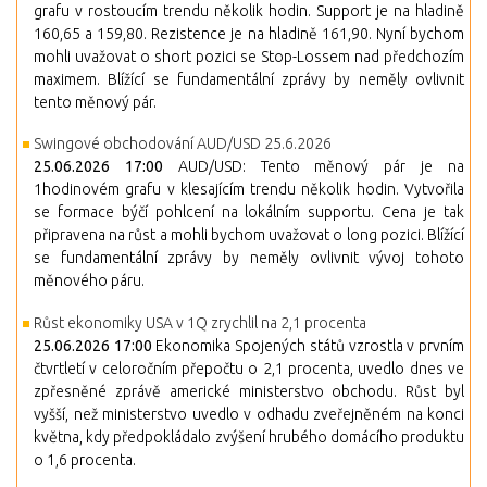
grafu v rostoucím trendu několik hodin. Support je na hladině
160,65 a 159,80. Rezistence je na hladině 161,90. Nyní bychom
mohli uvažovat o short pozici se Stop-Lossem nad předchozím
maximem. Blížící se fundamentální zprávy by neměly ovlivnit
tento měnový pár.
Swingové obchodování AUD/USD 25.6.2026
25.06.2026 17:00
AUD/USD: Tento měnový pár je na
1hodinovém grafu v klesajícím trendu několik hodin. Vytvořila
se formace býčí pohlcení na lokálním supportu. Cena je tak
připravena na růst a mohli bychom uvažovat o long pozici. Blížící
se fundamentální zprávy by neměly ovlivnit vývoj tohoto
měnového páru.
Růst ekonomiky USA v 1Q zrychlil na 2,1 procenta
25.06.2026 17:00
Ekonomika Spojených států vzrostla v prvním
čtvrtletí v celoročním přepočtu o 2,1 procenta, uvedlo dnes ve
zpřesněné zprávě americké ministerstvo obchodu. Růst byl
vyšší, než ministerstvo uvedlo v odhadu zveřejněném na konci
května, kdy předpokládalo zvýšení hrubého domácího produktu
o 1,6 procenta.