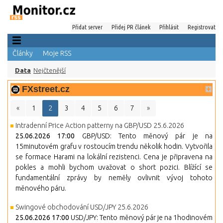
Přidat server
Přidej PR článek
Přihlásit
Registrovat
Články
Moje RSS
Data
Nejčtenější
FXstreet.cz
«
1
2
3
4
5
6
7
»
Intradenní Price Action patterny na GBP/USD 25.6.2026
25.06.2026 17:00
GBP/USD: Tento měnový pár je na
15minutovém grafu v rostoucím trendu několik hodin. Vytvořila
se formace Harami na lokální rezistenci. Cena je připravena na
pokles a mohli bychom uvažovat o short pozici. Blížící se
fundamentální zprávy by neměly ovlivnit vývoj tohoto
měnového páru.
Swingové obchodování USD/JPY 25.6.2026
25.06.2026 17:00
USD/JPY: Tento měnový pár je na 1hodinovém