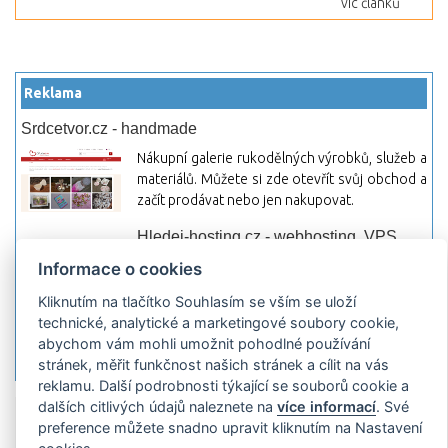
víc článků
Reklama
Srdcetvor.cz - handmade
Nákupní galerie rukodělných výrobků, služeb a
materiálů. Můžete si zde otevřít svůj obchod a
začít prodávat nebo jen nakupovat.
Hledej-hosting.cz - webhosting, VPS
hosting
Informace o cookies
Přehled webhostingových, multihosting a VPS
Kliknutím na tlačítko Souhlasím se vším se uloží
hosting programů s možností jejich
technické, analytické a marketingové soubory cookie,
pokročilého vyhledávání a porovnávání.
abychom vám mohli umožnit pohodlné používání
Najděte si jednoduše vhodný hosting.
stránek, měřit funkčnost našich stránek a cílit na vás
reklamu. Další podrobnosti týkající se souborů cookie a
dalších citlivých údajů naleznete na
více informací
. Své
Přidat server
Propagace
Co je RSS
o
preference můžete snadno upravit kliknutím na Nastavení
rssMonitor.cz
Partneři
Reklama
Podmínky používání
Ochrana