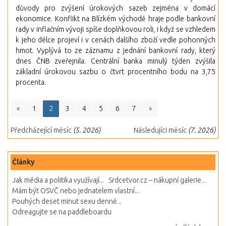
důvody pro zvýšení úrokových sazeb zejména v domácí
ekonomice. Konflikt na Blízkém východě hraje podle bankovní
rady v inflačním vývoji spíše doplňkovou roli, i když se vzhledem
k jeho délce projeví i v cenách dalšího zboží vedle pohonných
hmot. Vyplývá to ze záznamu z jednání bankovní rady, který
dnes ČNB zveřejnila. Centrální banka minulý týden zvýšila
základní úrokovou sazbu o čtvrt procentního bodu na 3,75
procenta.
«
1
2
3
4
5
6
7
»
Předcházející měsíc
(5. 2026)
Následujíci měsíc
(7. 2026)
Články
Jak média a politika využívají...
Srdcetvor.cz – nákupní galerie...
Mám být OSVČ nebo jednatelem vlastní...
Pouhých deset minut sexu denně...
Odreagujte se na paddleboardu