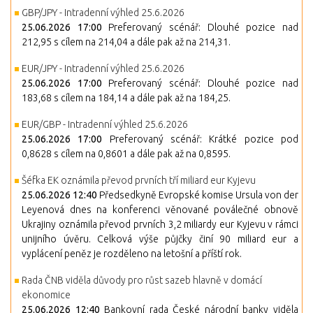
GBP/JPY - Intradenní výhled 25.6.2026
25.06.2026 17:00
Preferovaný scénář: Dlouhé pozice nad
212,95 s cílem na 214,04 a dále pak až na 214,31.
EUR/JPY - Intradenní výhled 25.6.2026
25.06.2026 17:00
Preferovaný scénář: Dlouhé pozice nad
183,68 s cílem na 184,14 a dále pak až na 184,25.
EUR/GBP - Intradenní výhled 25.6.2026
25.06.2026 17:00
Preferovaný scénář: Krátké pozice pod
0,8628 s cílem na 0,8601 a dále pak až na 0,8595.
Šéfka EK oznámila převod prvních tří miliard eur Kyjevu
25.06.2026 12:40
Předsedkyně Evropské komise Ursula von der
Leyenová dnes na konferenci věnované poválečné obnově
Ukrajiny oznámila převod prvních 3,2 miliardy eur Kyjevu v rámci
unijního úvěru. Celková výše půjčky činí 90 miliard eur a
vyplácení peněz je rozděleno na letošní a příští rok.
Rada ČNB viděla důvody pro růst sazeb hlavně v domácí
ekonomice
25.06.2026 12:40
Bankovní rada České národní banky viděla