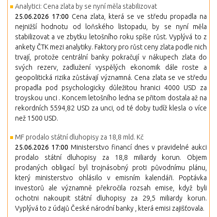
Analytici: Cena zlata by se nyní měla stabilizovat
25.06.2026 17:00
Cena zlata, která se ve středu propadla na
nejnižší hodnotu od loňského listopadu, by se nyní měla
stabilizovat a ve zbytku letošního roku spíše růst. Vyplývá to z
ankety ČTK mezi analytiky. Faktory pro růst ceny zlata podle nich
trvají, protože centrální banky pokračují v nákupech zlata do
svých rezerv, zadlužení vyspělých ekonomik dále roste a
geopolitická rizika zůstávají významná. Cena zlata se ve středu
propadla pod psychologicky důležitou hranici 4000 USD za
troyskou unci . Koncem letošního ledna se přitom dostala až na
rekordních 5594,82 USD za unci, od té doby tudíž klesla o více
než 1500 USD.
MF prodalo státní dluhopisy za 18,8 mld. Kč
25.06.2026 17:00
Ministerstvo financí dnes v pravidelné aukci
prodalo státní dluhopisy za 18,8 miliardy korun. Objem
prodaných obligací byl trojnásobný proti původnímu plánu,
který ministerstvo ohlásilo v emisním kalendáři. Poptávka
investorů ale významně překročila rozsah emise, když byli
ochotni nakoupit státní dluhopisy za 29,5 miliardy korun.
Vyplývá to z údajů České národní banky , která emisi zajišťovala.