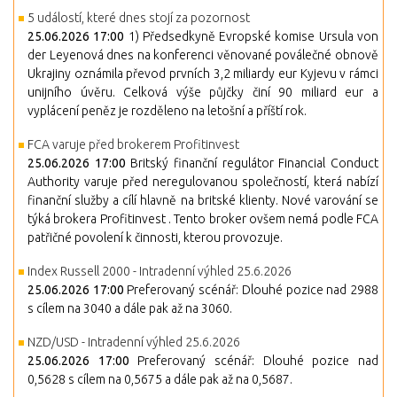
5 událostí, které dnes stojí za pozornost
25.06.2026 17:00
1) Předsedkyně Evropské komise Ursula von
der Leyenová dnes na konferenci věnované poválečné obnově
Ukrajiny oznámila převod prvních 3,2 miliardy eur Kyjevu v rámci
unijního úvěru. Celková výše půjčky činí 90 miliard eur a
vyplácení peněz je rozděleno na letošní a příští rok.
FCA varuje před brokerem Profitinvest
25.06.2026 17:00
Britský finanční regulátor Financial Conduct
Authority varuje před neregulovanou společností, která nabízí
finanční služby a cílí hlavně na britské klienty. Nové varování se
týká brokera Profitinvest . Tento broker ovšem nemá podle FCA
patřičné povolení k činnosti, kterou provozuje.
Index Russell 2000 - Intradenní výhled 25.6.2026
25.06.2026 17:00
Preferovaný scénář: Dlouhé pozice nad 2988
s cílem na 3040 a dále pak až na 3060.
NZD/USD - Intradenní výhled 25.6.2026
25.06.2026 17:00
Preferovaný scénář: Dlouhé pozice nad
0,5628 s cílem na 0,5675 a dále pak až na 0,5687.