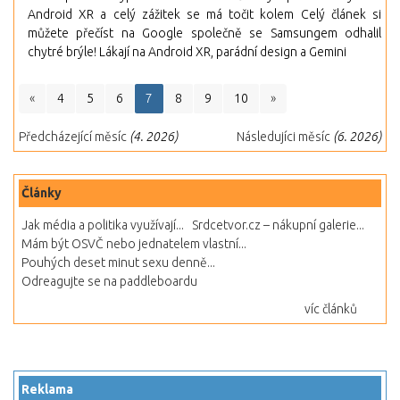
Android XR a celý zážitek se má točit kolem Celý článek si
můžete přečíst na Google společně se Samsungem odhalil
chytré brýle! Lákají na Android XR, parádní design a Gemini
«
4
5
6
7
8
9
10
»
Předcházející měsíc
(4. 2026)
Následujíci měsíc
(6. 2026)
Články
Jak média a politika využívají...
Srdcetvor.cz – nákupní galerie...
Mám být OSVČ nebo jednatelem vlastní...
Pouhých deset minut sexu denně...
Odreagujte se na paddleboardu
víc článků
Reklama