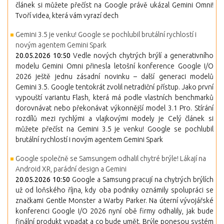
článek si můžete přečíst na Google právě ukázal Gemini Omni!
Tvoří videa, která vám vyrazí dech
Gemini 3.5 je venku! Google se pochlubil brutální rychlostí i
novým agentem Gemini Spark
20.05.2026 10:50
Vedle nových chytrých brýlí a generativního
modelu Gemini Omni přinesla letošní konference Google I/O
2026 ještě jednu zásadní novinku – další generaci modelů
Gemini 3.5. Google tentokrát zvolil netradiční přístup. Jako první
vypouští variantu Flash, která má podle vlastních benchmarků
dorovnávat nebo překonávat výkonnější model 3.1 Pro. Stírání
rozdílů mezi rychlými a vlajkovými modely je Celý článek si
můžete přečíst na Gemini 3.5 je venku! Google se pochlubil
brutální rychlostí i novým agentem Gemini Spark
Google společně se Samsungem odhalil chytré brýle! Lákají na
Android XR, parádní design a Gemini
20.05.2026 10:50
Google a Samsung pracují na chytrých brýlích
už od loňského října, kdy oba podniky oznámily spolupráci se
značkami Gentle Monster a Warby Parker. Na úterní vývojářské
konferenci Google I/O 2026 nyní obě firmy odhalily, jak bude
finální produkt vypadat a co bude umět. Brýle ponesou systém