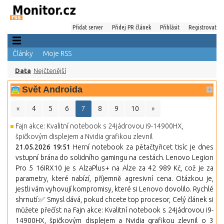
Přidat server
Přidej PR článek
Přihlásit
Registrovat
Články
Moje RSS
Data
Nejčtenější
Svět Androida
«
4
5
6
7
8
9
10
»
Fajn akce: Kvalitní notebook s 24jádrovou i9-14900HX,
špičkovým displejem a Nvidia grafikou zlevnil
21.05.2026 19:51
Herní notebook za pětačtyřicet tisíc je dnes
vstupní brána do solidního gamingu na cestách. Lenovo Legion
Pro 5 16IRX10 je s AlzaPlus+ na Alze za 42 989 Kč, což je za
parametry, které nabízí, příjemně agresivní cena. Otázkou je,
jestli vám vyhovují kompromisy, které si Lenovo dovolilo. Rychlé
shrnutí:✅ Smysl dává, pokud chcete top procesor, Celý článek si
můžete přečíst na Fajn akce: Kvalitní notebook s 24jádrovou i9-
14900HX, špičkovým displejem a Nvidia grafikou zlevnil o 3