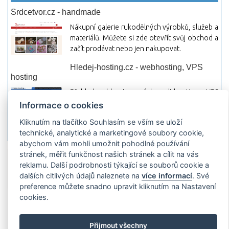
Srdcetvor.cz - handmade
Nákupní galerie rukodělných výrobků, služeb a
materiálů. Můžete si zde otevřít svůj obchod a
začít prodávat nebo jen nakupovat.
Hledej-hosting.cz - webhosting, VPS
hosting
Přehled webhostingových, multihosting a VPS
hosting programů s možností jejich
Informace o cookies
pokročilého vyhledávání a porovnávání.
Kliknutím na tlačítko Souhlasím se vším se uloží
Najděte si jednoduše vhodný hosting.
technické, analytické a marketingové soubory cookie,
abychom vám mohli umožnit pohodlné používání
stránek, měřit funkčnost našich stránek a cílit na vás
Přidat server
Propagace
Co je RSS
o
reklamu. Další podrobnosti týkající se souborů cookie a
rssMonitor.cz
Partneři
Reklama
Podmínky používání
Ochrana
dalších citlivých údajů naleznete na
více informací
. Své
osobních údajů
Kontakt
preference můžete snadno upravit kliknutím na Nastavení
cookies.
Copyright © 2009 rssMonitor.cz Všechny práva vyhrazené. Autor a
provozovatel nezodpovídá za obsah a jeho následky.
Přijmout všechny