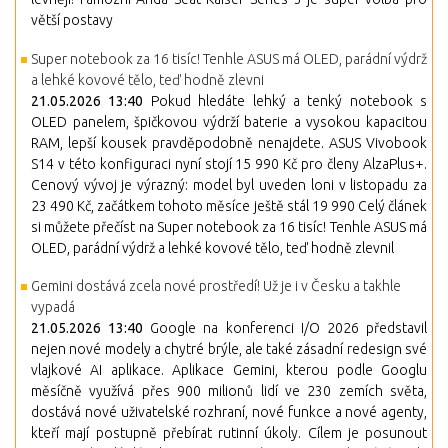
větší postavy
Super notebook za 16 tisíc! Tenhle ASUS má OLED, parádní výdrž
a lehké kovové tělo, teď hodně zlevni
21.05.2026 13:40
Pokud hledáte lehký a tenký notebook s
OLED panelem, špičkovou výdrží baterie a vysokou kapacitou
RAM, lepší kousek pravděpodobně nenajdete. ASUS Vivobook
S14 v této konfiguraci nyní stojí 15 990 Kč pro členy AlzaPlus+.
Cenový vývoj je výrazný: model byl uveden loni v listopadu za
23 490 Kč, začátkem tohoto měsíce ještě stál 19 990 Celý článek
si můžete přečíst na Super notebook za 16 tisíc! Tenhle ASUS má
OLED, parádní výdrž a lehké kovové tělo, teď hodně zlevnil
Gemini dostává zcela nové prostředí! Už je i v Česku a takhle
vypadá
21.05.2026 13:40
Google na konferenci I/O 2026 představil
nejen nové modely a chytré brýle, ale také zásadní redesign své
vlajkové AI aplikace. Aplikace Gemini, kterou podle Googlu
měsíčně využívá přes 900 milionů lidí ve 230 zemích světa,
dostává nové uživatelské rozhraní, nové funkce a nové agenty,
kteří mají postupně přebírat rutinní úkoly. Cílem je posunout