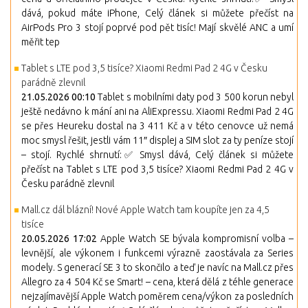
dává, pokud máte iPhone, Celý článek si můžete přečíst na
AirPods Pro 3 stojí poprvé pod pět tisíc! Mají skvělé ANC a umí
měřit tep
Tablet s LTE pod 3,5 tisíce? Xiaomi Redmi Pad 2 4G v Česku
parádně zlevnil
21.05.2026 00:10
Tablet s mobilními daty pod 3 500 korun nebyl
ještě nedávno k mání ani na AliExpressu. Xiaomi Redmi Pad 2 4G
se přes Heureku dostal na 3 411 Kč a v této cenovce už nemá
moc smysl řešit, jestli vám 11″ displej a SIM slot za ty peníze stojí
– stojí. Rychlé shrnutí:✅ Smysl dává, Celý článek si můžete
přečíst na Tablet s LTE pod 3,5 tisíce? Xiaomi Redmi Pad 2 4G v
Česku parádně zlevnil
Mall.cz dál blázní! Nové Apple Watch tam koupíte jen za 4,5
tisíce
20.05.2026 17:02
Apple Watch SE bývala kompromisní volba –
levnější, ale výkonem i funkcemi výrazně zaostávala za Series
modely. S generací SE 3 to skončilo a teď je navíc na Mall.cz přes
Allegro za 4 504 Kč se Smart! – cena, která dělá z téhle generace
nejzajímavější Apple Watch poměrem cena/výkon za posledních