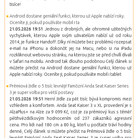
tisíce!
Android dostane geniální funkci, kterou už Apple nabízí roky.
Oceníte ji, pokud používáte mobil i ta
21.05.2026 19:51
Jednou z drobných, ale ohromně užitečných
vychytávek, kterou Apple svým uživatelům nabízí už od roku
2014, je funkce Handoff. Díky ní můžete bez problémů rozepsat
e-mail na iPhonu a dokončit jej na Macu, nebo si na iPadu
rozkliknout webovou stránku, na kterou jste se před chvílí dívali
v Safari na mobilu. Android tak dlouho podobnou Celý článek si
můžete přečíst na Android dostane geniální funkci, kterou už
Apple nabízí roky. Oceníte ji, pokud používáte mobil i tablet
Prémiová židle o 5 tisíc levněji! Famózní Anda Seat Kaiser Series
3 je super volba pro větší postavy
21.05.2026 19:51
Herní židle za pět tisíc bývá kompromis mezi
vzhledem a komfortem. Anda Seat Kaiser 3 v XL provedení je s
AlzaPlus+ na Alze za 9 099 Kč, což je za prémiový kus s téměř
pětihvězdičkovým hodnocením od 237 zákazníků agresivní
cena. Pro lidi nad 180 cm a 80 kg, kteří u počítače tráví hodiny
denně, Celý článek si můžete přečíst na Prémiová židle o 5 tisíc
levněji! Famózní Anda Seat Kaiser Series 3 je super volba pro