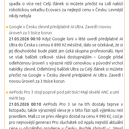
spadla o více než Celý článek si můžete přečíst na Lidl nabízí
robotickou sekačku Ecovacs za nejlepší cenu v Česku. Levnější
nikdy nebyla
Google v Česku zlevnil předplatné AI Ultra. Zavedl i novou
úroveň za 3 tisíce korun
21.05.2026 00:10
Když Google loni v létě uvedl předplatné AI
Ultra do Česka s cenou 6 890 Kč měsíčně, dalo se očekávat, že si
jej dlouhodobě bude platit jen úzká skupina profesionálů. Nyní
se však balíček celkově stává dostupnějším – Google přidal
odlehčenou úroveň s výrazně nižší cenovkou a původní vrchol
nabídky zlevnil. Odlehčený balíček Ultra za Celý článek si můžete
přečíst na Google v Česku zlevnil předplatné AI Ultra. Zavedl i
novou úroveň za 3 tisíce korun
AirPods Pro 3 stojí poprvé pod pět tisíc! Mají skvělé ANC a umí
měřit tep
21.05.2026 00:10
AirPods Pro 3 se na trh dostaly teprve v
listopadu, takže výraznější sleva je v této fázi spíš výjimkou než
pravidlem. Mall.cz se přes Allegro dostal na cenu 4 990 Kč, což je
pro nejnovější generaci Pro sluchátek od Applu nejnižší aktuální
cena u oficiálního prodejce v Česku. Rychlé shrnutí:✅ Smysl