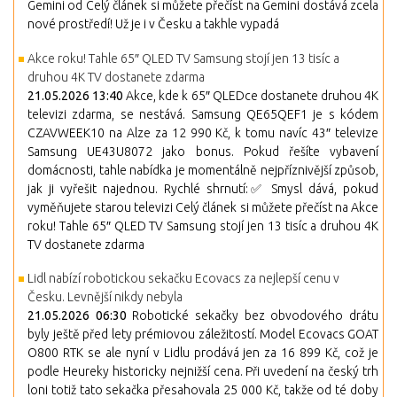
Gemini od Celý článek si můžete přečíst na Gemini dostává zcela
nové prostředí! Už je i v Česku a takhle vypadá
Akce roku! Tahle 65″ QLED TV Samsung stojí jen 13 tisíc a
druhou 4K TV dostanete zdarma
21.05.2026 13:40
Akce, kde k 65″ QLEDce dostanete druhou 4K
televizi zdarma, se nestává. Samsung QE65QEF1 je s kódem
CZAVWEEK10 na Alze za 12 990 Kč, k tomu navíc 43″ televize
Samsung UE43U8072 jako bonus. Pokud řešíte vybavení
domácnosti, tahle nabídka je momentálně nejpříznivější způsob,
jak ji vyřešit najednou. Rychlé shrnutí:✅ Smysl dává, pokud
vyměňujete starou televizi Celý článek si můžete přečíst na Akce
roku! Tahle 65″ QLED TV Samsung stojí jen 13 tisíc a druhou 4K
TV dostanete zdarma
Lidl nabízí robotickou sekačku Ecovacs za nejlepší cenu v
Česku. Levnější nikdy nebyla
21.05.2026 06:30
Robotické sekačky bez obvodového drátu
byly ještě před lety prémiovou záležitostí. Model Ecovacs GOAT
O800 RTK se ale nyní v Lidlu prodává jen za 16 899 Kč, což je
podle Heureky historicky nejnižší cena. Při uvedení na český trh
loni totiž tato sekačka přesahovala 25 000 Kč, takže od té doby