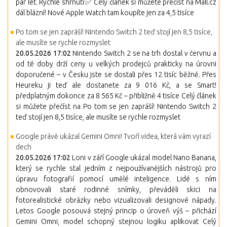
pár let. Rychlé shrnutí:✅ Celý článek si můžete přečíst na Mall.cz
dál blázní! Nové Apple Watch tam koupíte jen za 4,5 tisíce
Po tom se jen zapráší! Nintendo Switch 2 teď stojí jen 8,5 tisíce,
ale musíte se rychle rozmyslet
20.05.2026 17:02
Nintendo Switch 2 se na trh dostal v červnu a
od té doby drží ceny u velkých prodejců prakticky na úrovni
doporučené – v Česku jste se dostali přes 12 tisíc běžně. Přes
Heureku ji teď ale dostanete za 9 016 Kč, a se Smart!
předplatným dokonce za 8 565 Kč – přibližně 4 tisíce Celý článek
si můžete přečíst na Po tom se jen zapráší! Nintendo Switch 2
teď stojí jen 8,5 tisíce, ale musíte se rychle rozmyslet
Google právě ukázal Gemini Omni! Tvoří videa, která vám vyrazí
dech
20.05.2026 17:02
Loni v září Google ukázal model Nano Banana,
který se rychle stal jedním z nejpoužívanějších nástrojů pro
úpravu fotografií pomocí umělé inteligence. Lidé s ním
obnovovali staré rodinné snímky, převáděli skici na
fotorealistické obrázky nebo vizualizovali designové nápady.
Letos Google posouvá stejný princip o úroveň výš – přichází
Gemini Omni, model schopný stejnou logiku aplikovat Celý