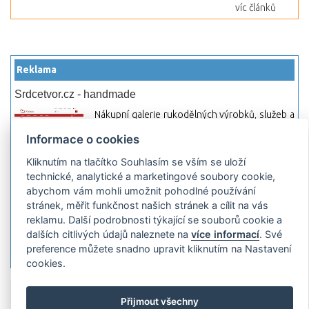
víc článků
Reklama
Srdcetvor.cz - handmade
Nákupní galerie rukodělných výrobků, služeb a
materiálů. Můžete si zde otevřít svůj obchod a
Informace o cookies
začít prodávat nebo jen nakupovat.
Kliknutím na tlačítko Souhlasím se vším se uloží
Hledej-hosting.cz - webhosting, VPS
technické, analytické a marketingové soubory cookie,
hosting
abychom vám mohli umožnit pohodlné používání
Přehled webhostingových, multihosting a VPS
stránek, měřit funkčnost našich stránek a cílit na vás
hosting programů s možností jejich
reklamu. Další podrobnosti týkající se souborů cookie a
pokročilého vyhledávání a porovnávání.
dalších citlivých údajů naleznete na
více informací
. Své
Najděte si jednoduše vhodný hosting.
preference můžete snadno upravit kliknutím na Nastavení
cookies.
Přidat server
Propagace
Co je RSS
o
Přijmout všechny
rssMonitor.cz
Partneři
Reklama
Podmínky používání
Ochrana