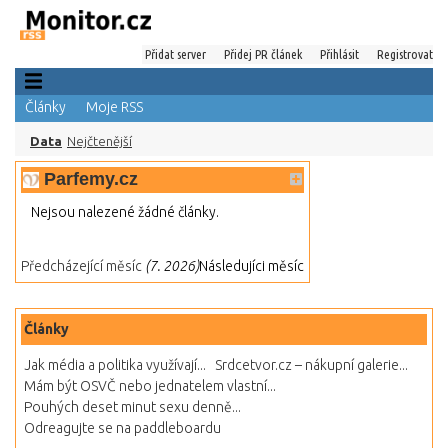
Přidat server
Přidej PR článek
Přihlásit
Registrovat
Články
Moje RSS
Data
Nejčtenější
Parfemy.cz
Nejsou nalezené žádné články.
Předcházející měsíc
(7. 2026)
Následujíci měsíc
Články
Jak média a politika využívají...
Srdcetvor.cz – nákupní galerie...
Mám být OSVČ nebo jednatelem vlastní...
Pouhých deset minut sexu denně...
Odreagujte se na paddleboardu