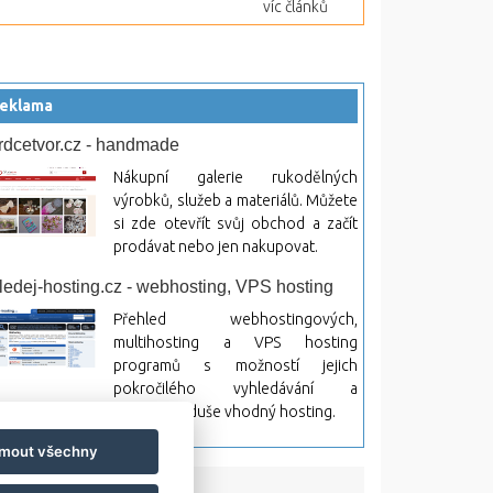
víc článků
eklama
rdcetvor.cz - handmade
Nákupní galerie rukodělných
výrobků, služeb a materiálů. Můžete
si zde otevřít svůj obchod a začít
prodávat nebo jen nakupovat.
ledej-hosting.cz - webhosting, VPS hosting
Přehled webhostingových,
multihosting a VPS hosting
programů s možností jejich
pokročilého vyhledávání a
rovnávání. Najděte si jednoduše vhodný hosting.
jmout všechny