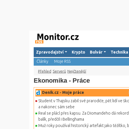
Zpravodajství
Krypto
Bulvár
Technika
Články
Moje RSS
Přehled
Serverů
Nejčtenější
Ekonomika - Práce
Denik.cz - Moje práce
Student v Thajsku zabil své prarodiče, pět lidí ve šk
a nakonec sám sebe
Real se plácl přes kapsu. Za Diomandeho dá rekord
balík, předčil i Bellinghama
Muž roky používal historický artefakt jako těžítko, b