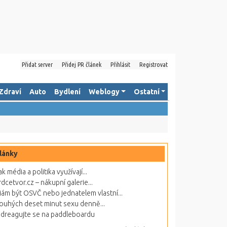
Přidat server
Přidej PR článek
Přihlásit
Registrovat
Zdraví
Auto
Bydlení
Weblogy
Ostatní
lánky
ak média a politika využívají...
rdcetvor.cz – nákupní galerie...
ám být OSVČ nebo jednatelem vlastní...
ouhých deset minut sexu denně...
dreagujte se na paddleboardu