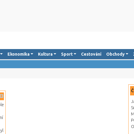
Ekonomika
Kultura
Sport
Cestování
Obchody
Č
J
ole
S
M
ní
P
O
yl