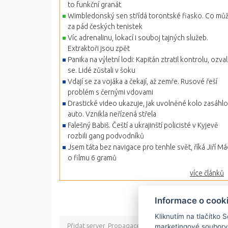
to funkční granát
Wimbledonský sen střídá torontské fiasko. Co mů
za pád českých tenistek
Víc adrenalinu, lokací i souboj tajných služeb.
Extraktoři jsou zpět
Panika na výletní lodi: Kapitán ztratil kontrolu, ozva
se. Lidé zůstali v šoku
Vdají se za vojáka a čekají, až zemře. Rusové řeší
problém s černými vdovami
Drastické video ukazuje, jak uvolněné kolo zasáhlo
auto. Vznikla neřízená střela
Falešný Babiš. Čeští a ukrajinští policisté v Kyjevě
rozbili gang podvodníků
Jsem táta bez navigace pro tenhle svět, říká Jiří Má
o filmu 6 gramů
více článků
Informace o cook
Kliknutím na tlačítko 
Přidat server
Propagace
Co je RSS
o rssMonitor.cz
Pa
marketingové soubory