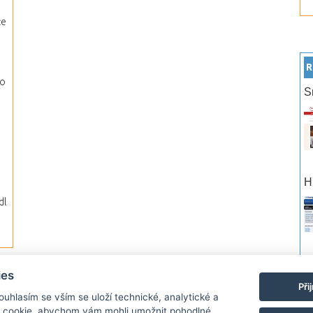
že
R
lo
S
H
dl
po
ies
Při
Souhlasím se vším se uloží technické, analytické a
rtneři
Reklama
Podmínky používání
Ochrana osobních údajů
Kontakt
 cookie, abychom vám mohli umožnit pohodlné