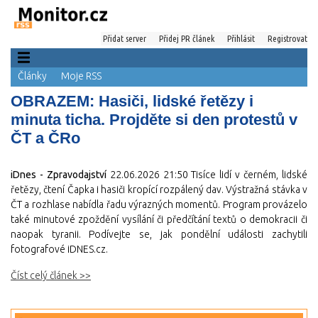
Přidat server
Přidej PR článek
Přihlásit
Registrovat
Články
Moje RSS
OBRAZEM: Hasiči, lidské řetězy i
minuta ticha. Projděte si den protestů v
ČT a ČRo
iDnes - Zpravodajství
22.06.2026 21:50
Tisíce lidí v černém, lidské
řetězy, čtení Čapka i hasiči kropící rozpálený dav. Výstražná stávka v
ČT a rozhlase nabídla řadu výrazných momentů. Program provázelo
také minutové zpoždění vysílání či předčítání textů o demokracii či
naopak tyranii. Podívejte se, jak pondělní události zachytili
fotografové iDNES.cz.
Číst celý článek >>