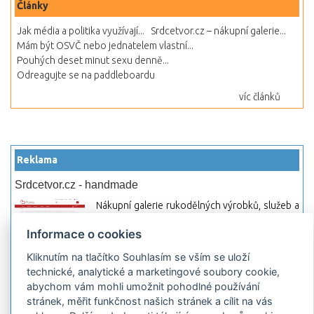
Články
Jak média a politika využívají...
Srdcetvor.cz – nákupní galerie...
Mám být OSVČ nebo jednatelem vlastní...
Pouhých deset minut sexu denně...
Odreagujte se na paddleboardu
víc článků
Reklama
Srdcetvor.cz - handmade
Nákupní galerie rukodělných výrobků, služeb a
materiálů. Můžete si zde otevřít svůj obchod a
Informace o cookies
začít prodávat nebo jen nakupovat.
Kliknutím na tlačítko Souhlasím se vším se uloží
Hledej-hosting.cz - webhosting, VPS
technické, analytické a marketingové soubory cookie,
hosting
abychom vám mohli umožnit pohodlné používání
Přehled webhostingových, multihosting a VPS
stránek, měřit funkčnost našich stránek a cílit na vás
hosting programů s možností jejich