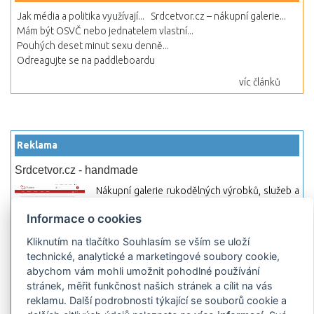
Jak média a politika využívají...
Srdcetvor.cz – nákupní galerie...
Mám být OSVČ nebo jednatelem vlastní...
Pouhých deset minut sexu denně...
Odreagujte se na paddleboardu
víc článků
Reklama
Srdcetvor.cz - handmade
Nákupní galerie rukodělných výrobků, služeb a
materiálů. Můžete si zde otevřít svůj obchod a
Informace o cookies
začít prodávat nebo jen nakupovat.
Kliknutím na tlačítko Souhlasím se vším se uloží
Hledej-hosting.cz - webhosting, VPS
technické, analytické a marketingové soubory cookie,
hosting
abychom vám mohli umožnit pohodlné používání
Přehled webhostingových, multihosting a VPS
stránek, měřit funkčnost našich stránek a cílit na vás
hosting programů s možností jejich
reklamu. Další podrobnosti týkající se souborů cookie a
pokročilého vyhledávání a porovnávání.