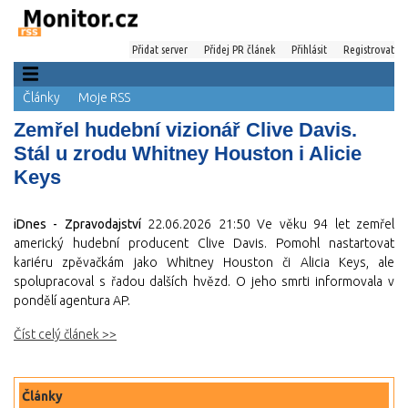
Přidat server
Přidej PR článek
Přihlásit
Registrovat
Články
Moje RSS
Zemřel hudební vizionář Clive Davis.
Stál u zrodu Whitney Houston i Alicie
Keys
iDnes - Zpravodajství
22.06.2026 21:50
Ve věku 94 let zemřel
americký hudební producent Clive Davis. Pomohl nastartovat
kariéru zpěvačkám jako Whitney Houston či Alicia Keys, ale
spolupracoval s řadou dalších hvězd. O jeho smrti informovala v
pondělí agentura AP.
Číst celý článek >>
Články