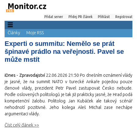
Přidat server
Přidej PR článek
Přihlásit
Registrovat
Články
Moje RSS
Experti o summitu: Nemělo se prát
špinavé prádlo na veřejnosti. Pavel se
může mstít
iDnes - Zpravodajství
22.06.2026 21:50
Po dnešním oznámení vlády
je jasné, že na summit NATO v turecké Ankaře pojedou pouze
členové vlády, prezident Petr Pavel zastupovat Česko nebude.
Podle oslovených politologů je tak již prakticky jasné, že Hrad podá
kompetenční žalobu. Politolog Jan Kubáček ale takový scénář
nehodnotí pozitivně. Jeho kolega Aleš Michal zase nechápe
argumentaci vlády.
Číst celý článek >>