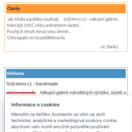
Články
Jak média a politika využívají...
Srdcetvor.cz – nákupní galerie...
Mám být OSVČ nebo jednatelem vlastní...
Pouhých deset minut sexu denně...
Odreagujte se na paddleboardu
víc článků
Reklama
Srdcetvor.cz - handmade
Nákupní galerie rukodělných výrobků, služeb a
materiálů. Můžete si zde otevřít svůj obchod a
Informace o cookies
začít prodávat nebo jen nakupovat.
Kliknutím na tlačítko Souhlasím se vším se uloží
Hledej-hosting.cz - webhosting, VPS
technické, analytické a marketingové soubory cookie,
hosting
abychom vám mohli umožnit pohodlné používání
Přehled webhostingových, multihosting a VPS