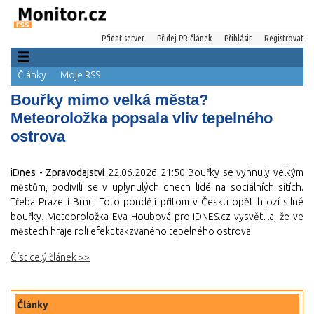
Přidat server
Přidej PR článek
Přihlásit
Registrovat
Články
Moje RSS
Bouřky mimo velká města?
Meteoroložka popsala vliv tepelného
ostrova
iDnes - Zpravodajství
22.06.2026 21:50
Bouřky se vyhnuly velkým
městům, podivili se v uplynulých dnech lidé na sociálních sítích.
Třeba Praze i Brnu. Toto pondělí přitom v Česku opět hrozí silné
bouřky. Meteoroložka Eva Houbová pro iDNES.cz vysvětlila, že ve
městech hraje roli efekt takzvaného tepelného ostrova.
Číst celý článek >>
Články