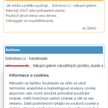
Jak média a politika využívají...
Srdcetvor.cz – nákupní galerie...
Mám být OSVČ nebo jednatelem vlastní...
Pouhých deset minut sexu denně...
Odreagujte se na paddleboardu
víc článků
Reklama
Srdcetvor.cz - handmade
Nákupní galerie rukodělných výrobků, služeb a
materiálů. Můžete si zde otevřít svůj obchod a
Informace o cookies
začít prodávat nebo jen nakupovat.
Kliknutím na tlačítko Souhlasím se vším se uloží
Hledej-hosting.cz - webhosting, VPS
technické, analytické a marketingové soubory cookie,
hosting
abychom vám mohli umožnit pohodlné používání
Přehled webhostingových, multihosting a VPS
stránek, měřit funkčnost našich stránek a cílit na vás
hosting programů s možností jejich
reklamu. Další podrobnosti týkající se souborů cookie a
pokročilého vyhledávání a porovnávání.