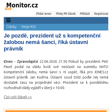
Přidat server
Přidej PR článek
Přihlásit
Registrovat
Články
Moje RSS
Je pozdě, prezident už s kompetenční
žalobou nemá šanci, říká ústavní
právník
iDnes - Zpravodajství
22.06.2026 21:50
Pokud by prezident Petr
Pavel podal na vládu kvůli své neúčasti na summitu NATO
kompetenční žalobu, nemá šanci s ní uspět, říká pro iDNES.cz
ústavní právník Jan Kudrna. Ústavní soud totiž podle něj nemá
dostatek času na projednání věci. Prezident se k pondělnímu
rozhodnutí vlády vyjádří v úterý v 10:00.
Číst celý článek >>