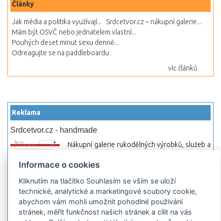
Články
Jak média a politika využívají...
Srdcetvor.cz – nákupní galerie...
Mám být OSVČ nebo jednatelem vlastní...
Pouhých deset minut sexu denně...
Odreagujte se na paddleboardu
víc článků
Reklama
Srdcetvor.cz - handmade
Nákupní galerie rukodělných výrobků, služeb a
materiálů. Můžete si zde otevřít svůj obchod a
Informace o cookies
začít prodávat nebo jen nakupovat.
Kliknutím na tlačítko Souhlasím se vším se uloží
Hledej-hosting.cz - webhosting, VPS
technické, analytické a marketingové soubory cookie,
hosting
abychom vám mohli umožnit pohodlné používání
Přehled webhostingových, multihosting a VPS
stránek, měřit funkčnost našich stránek a cílit na vás
hosting programů s možností jejich