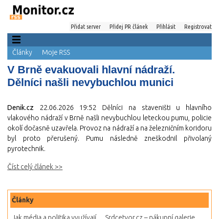
Přidat server
Přidej PR článek
Přihlásit
Registrovat
Články
Moje RSS
V Brně evakuovali hlavní nádraží.
Dělníci našli nevybuchlou munici
Denik.cz
22.06.2026 19:52
Dělníci na staveništi u hlavního
vlakového nádraží v Brně našli nevybuchlou leteckou pumu, policie
okolí dočasně uzavřela. Provoz na nádraží a na železničním koridoru
byl proto přerušený. Pumu následně zneškodnil přivolaný
pyrotechnik.
Číst celý článek >>
Články
Jak média a politika využívají...
Srdcetvor.cz – nákupní galerie...