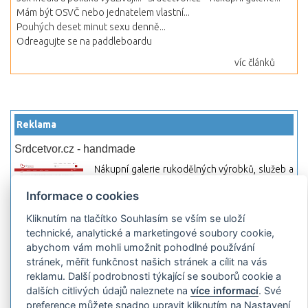
Mám být OSVČ nebo jednatelem vlastní...
Pouhých deset minut sexu denně...
Odreagujte se na paddleboardu
víc článků
Reklama
Srdcetvor.cz - handmade
Nákupní galerie rukodělných výrobků, služeb a
materiálů. Můžete si zde otevřít svůj obchod a
Informace o cookies
začít prodávat nebo jen nakupovat.
Kliknutím na tlačítko Souhlasím se vším se uloží
Hledej-hosting.cz - webhosting, VPS
technické, analytické a marketingové soubory cookie,
hosting
abychom vám mohli umožnit pohodlné používání
Přehled webhostingových, multihosting a VPS
stránek, měřit funkčnost našich stránek a cílit na vás
hosting programů s možností jejich
reklamu. Další podrobnosti týkající se souborů cookie a
pokročilého vyhledávání a porovnávání.
dalších citlivých údajů naleznete na
více informací
. Své
Najděte si jednoduše vhodný hosting.
preference můžete snadno upravit kliknutím na Nastavení