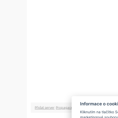
Informace o cook
Přidat server
Propagace
Co je RSS
o rssMonitor.cz
Pa
Kliknutím na tlačítko 
marketingové soubory
Copyright © 2009 rss