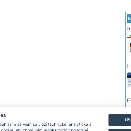
R
S
H
po
ies
rtneři
Reklama
Podmínky používání
Ochrana osobních údajů
Kontakt
Při
Souhlasím se vším se uloží technické, analytické a
 cookie, abychom vám mohli umožnit pohodlné
Monitor.cz Všechny práva vyhrazené. Autor a provozovatel nezodpovídá za o