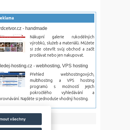
eklama
rdcetvor.cz - handmade
Nákupní galerie rukodělných
výrobků, služeb a materiálů. Můžete
si zde otevřít svůj obchod a začít
prodávat nebo jen nakupovat.
ledej-hosting.cz - webhosting, VPS hosting
Přehled webhostingových,
multihosting a VPS hosting
programů s možností jejich
pokročilého vyhledávání a
rovnávání. Najděte si jednoduše vhodný hosting.
jmout všechny
bsah a jeho následky.