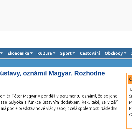
Ekonomika
Kultura
Sport
Cestování
Obchody
ústavy, oznámil Magyar. Rozhodne
Č
J
miér Péter Magyar v pondělí v parlamentu oznámil, že se jeho
S
se Sulyoka z funkce ústavním dodatkem. Řekl také, že v září
M
 má podle představ nové vlády zapojit celá společnost. Následně
P
O