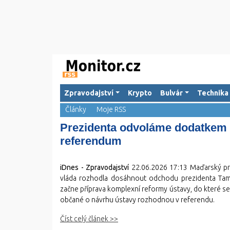
Zpravodajství
Krypto
Bulvár
Technika
Články
Moje RSS
Prezidenta odvoláme dodatkem 
referendum
iDnes - Zpravodajství
22.06.2026 17:13
Maďarský pre
vláda rozhodla dosáhnout odchodu prezidenta Tamá
začne příprava komplexní reformy ústavy, do které se
občané o návrhu ústavy rozhodnou v referendu.
Číst celý článek >>